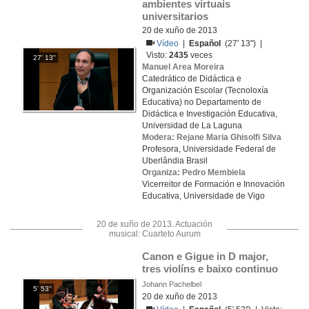
ambientes virtuais 
universitarios
20 de xuño de 2013
Vídeo
|
Español
(27' 13'') |
Visto:
2435
veces
27' 13''
Manuel Area Moreira
Catedrático de Didáctica e
Organización Escolar (Tecnoloxía
Educativa) no Departamento de
Didáctica e Investigación Educativa,
Universidad de La Laguna
Modera: Rejane Maria Ghisolfi Silva
Profesora, Universidade Federal de
Uberlândia Brasil
Organiza: Pedro Membiela
Vicerreitor de Formación e Innovación
Educativa, Universidade de Vigo
20 de xuño de 2013. Actuación
musical: Cuarteto Aurum
Canon e Gigue in D major, 
tres violíns e baixo continuo
Johann Pachelbel
5' 53''
20 de xuño de 2013