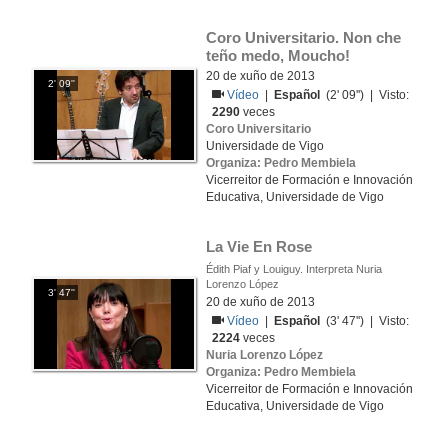
Coro Universitario. Non che 
teño medo, Moucho!
20 de xuño de 2013
2' 09''
Vídeo
|
Español
(2' 09'') | Visto:
2290
veces
Coro Universitario
Universidade de Vigo
Organiza: Pedro Membiela
Vicerreitor de Formación e Innovación
Educativa, Universidade de Vigo
La Vie En Rose 
Édith Piaf y Louiguy. Interpreta Nuria
Lorenzo López
3' 47''
20 de xuño de 2013
Vídeo
|
Español
(3' 47'') | Visto:
2224
veces
Nuria Lorenzo López
Organiza: Pedro Membiela
Vicerreitor de Formación e Innovación
Educativa, Universidade de Vigo