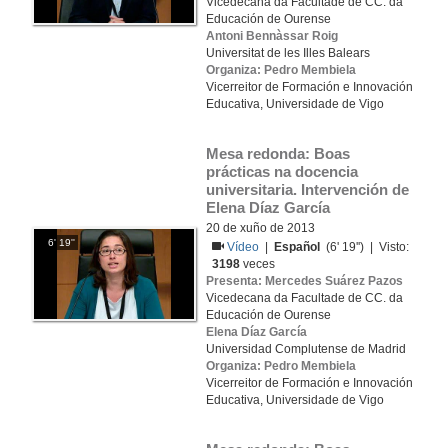
Vicedecana da Facultade de CC. da
Educación de Ourense
Antoni Bennàssar Roig
Universitat de les Illes Balears
Organiza: Pedro Membiela
Vicerreitor de Formación e Innovación
Educativa, Universidade de Vigo
Mesa redonda: Boas 
prácticas na docencia 
universitaria. Intervención de 
Elena Díaz García
20 de xuño de 2013
6' 19''
Vídeo
|
Español
(6' 19'') | Visto:
3198
veces
Presenta: Mercedes Suárez Pazos
Vicedecana da Facultade de CC. da
Educación de Ourense
Elena Díaz García
Universidad Complutense de Madrid
Organiza: Pedro Membiela
Vicerreitor de Formación e Innovación
Educativa, Universidade de Vigo