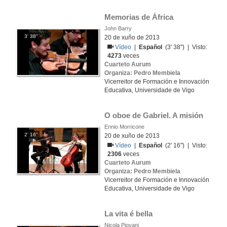
Memorias de África
John Barry
3' 38''
20 de xuño de 2013
Vídeo
|
Español
(3' 38'') | Visto:
4273
veces
Cuarteto Aurum
Organiza: Pedro Membiela
Vicerreitor de Formación e Innovación
Educativa, Universidade de Vigo
O oboe de Gabriel. A misión
Ennio Morricone
2' 16''
20 de xuño de 2013
Vídeo
|
Español
(2' 16'') | Visto:
2306
veces
Cuarteto Aurum
Organiza: Pedro Membiela
Vicerreitor de Formación e Innovación
Educativa, Universidade de Vigo
La vita é bella
Nicola Piovani