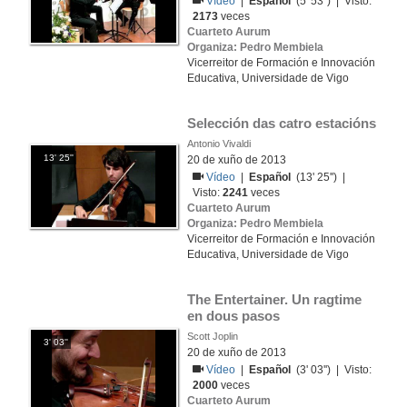
Vídeo
|
Español
(5' 53'') | Visto:
2173
veces
Cuarteto Aurum
Organiza: Pedro Membiela
Vicerreitor de Formación e Innovación
Educativa, Universidade de Vigo
Selección das catro estacións
Antonio Vivaldi
13' 25''
20 de xuño de 2013
Vídeo
|
Español
(13' 25'') |
Visto:
2241
veces
Cuarteto Aurum
Organiza: Pedro Membiela
Vicerreitor de Formación e Innovación
Educativa, Universidade de Vigo
The Entertainer. Un ragtime 
en dous pasos
Scott Joplin
3' 03''
20 de xuño de 2013
Vídeo
|
Español
(3' 03'') | Visto:
2000
veces
Cuarteto Aurum