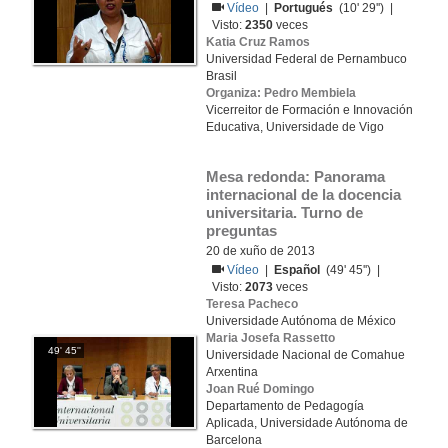
Vídeo
|
Portugués
(10' 29'') |
Visto:
2350
veces
Katia Cruz Ramos
Universidad Federal de Pernambuco
Brasil
Organiza: Pedro Membiela
Vicerreitor de Formación e Innovación
Educativa, Universidade de Vigo
Mesa redonda: Panorama 
internacional de la docencia 
universitaria. Turno de 
preguntas
20 de xuño de 2013
Vídeo
|
Español
(49' 45'') |
Visto:
2073
veces
Teresa Pacheco
Universidade Autónoma de México
Maria Josefa Rassetto
49' 45''
Universidade Nacional de Comahue
Arxentina
Joan Rué Domingo
Departamento de Pedagogía
Aplicada, Universidade Autónoma de
Barcelona