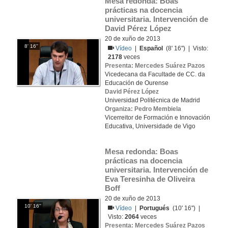
Mesa redonda: Boas 
prácticas na docencia 
universitaria. Intervención de 
David Pérez López
20 de xuño de 2013
8' 16''
Vídeo
|
Español
(8' 16'') | Visto:
2178
veces
Presenta: Mercedes Suárez Pazos
Vicedecana da Facultade de CC. da
Educación de Ourense
David Pérez López
Universidad Politécnica de Madrid
Organiza: Pedro Membiela
Vicerreitor de Formación e Innovación
Educativa, Universidade de Vigo
Mesa redonda: Boas 
prácticas na docencia 
universitaria. Intervención de 
Eva Teresinha de Oliveira 
Boff
20 de xuño de 2013
10' 16''
Vídeo
|
Portugués
(10' 16'') |
Visto:
2064
veces
Presenta: Mercedes Suárez Pazos