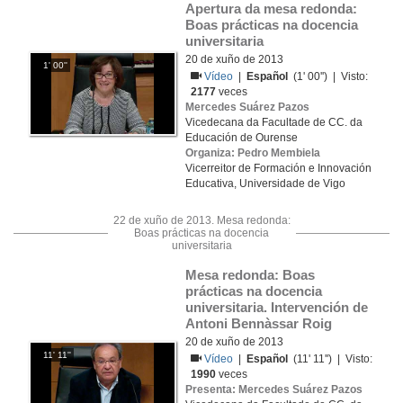
Apertura da mesa redonda: 
Boas prácticas na docencia 
universitaria
20 de xuño de 2013
1' 00''
Vídeo
|
Español
(1' 00'') | Visto:
2177
veces
Mercedes Suárez Pazos
Vicedecana da Facultade de CC. da
Educación de Ourense
Organiza: Pedro Membiela
Vicerreitor de Formación e Innovación
Educativa, Universidade de Vigo
22 de xuño de 2013. Mesa redonda:
Boas prácticas na docencia
universitaria
Mesa redonda: Boas 
prácticas na docencia 
universitaria. Intervención de 
Antoni Bennàssar Roig
20 de xuño de 2013
11' 11''
Vídeo
|
Español
(11' 11'') | Visto:
1990
veces
Presenta: Mercedes Suárez Pazos