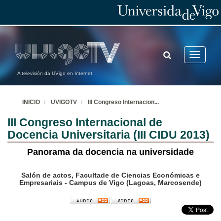
TOGGLE
Toggle
SEARCH
navigatio
A televisión da UVigo en Internet
INICIO
UVIGOTV
III Congreso Internacion
...
III Congreso Internacional de
Docencia Universitaria (III CIDU 2013)
Panorama da docencia na universidade
Salón de actos, Facultade de Ciencias Económicas e
Empresariais - Campus de Vigo (Lagoas, Marcosende)