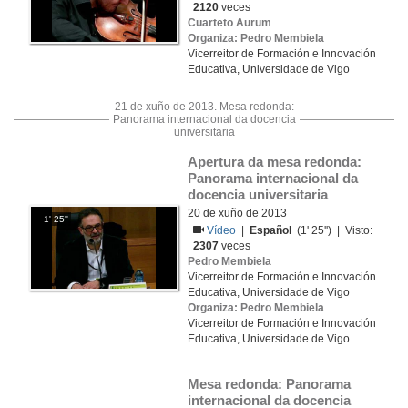
2120
veces
Cuarteto Aurum
Organiza: Pedro Membiela
Vicerreitor de Formación e Innovación
Educativa, Universidade de Vigo
21 de xuño de 2013. Mesa redonda:
Panorama internacional da docencia
universitaria
Apertura da mesa redonda: 
Panorama internacional da 
docencia universitaria
20 de xuño de 2013
1' 25''
Vídeo
|
Español
(1' 25'') | Visto:
2307
veces
Pedro Membiela
Vicerreitor de Formación e Innovación
Educativa, Universidade de Vigo
Organiza: Pedro Membiela
Vicerreitor de Formación e Innovación
Educativa, Universidade de Vigo
Mesa redonda: Panorama 
internacional da docencia 