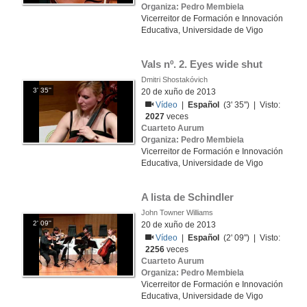
Organiza: Pedro Membiela
Vicerreitor de Formación e Innovación
Educativa, Universidade de Vigo
Vals nº. 2. Eyes wide shut
Dmitri Shostakóvich
3' 35''
20 de xuño de 2013
Vídeo
|
Español
(3' 35'') | Visto:
2027
veces
Cuarteto Aurum
Organiza: Pedro Membiela
Vicerreitor de Formación e Innovación
Educativa, Universidade de Vigo
A lista de Schindler
John Towner Williams
2' 09''
20 de xuño de 2013
Vídeo
|
Español
(2' 09'') | Visto:
2256
veces
Cuarteto Aurum
Organiza: Pedro Membiela
Vicerreitor de Formación e Innovación
Educativa, Universidade de Vigo