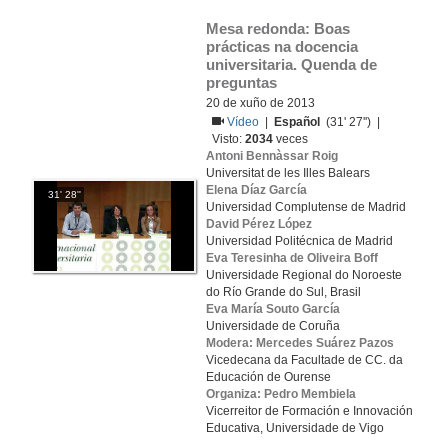
Mesa redonda: Boas 
prácticas na docencia 
universitaria. Quenda de 
preguntas
20 de xuño de 2013
Vídeo
|
Español
(31' 27'') |
Visto:
2034
veces
Antoni Bennàssar Roig
Universitat de les Illes Balears
Elena Díaz García
31' 28''
Universidad Complutense de Madrid
David Pérez López
Universidad Politécnica de Madrid
Eva Teresinha de Oliveira Boff
Universidade Regional do Noroeste
do Río Grande do Sul, Brasil
Eva María Souto García
Universidade de Coruña
Modera: Mercedes Suárez Pazos
Vicedecana da Facultade de CC. da
Educación de Ourense
Organiza: Pedro Membiela
Vicerreitor de Formación e Innovación
Educativa, Universidade de Vigo