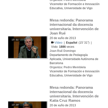
Organiza: Pedro Membiela
Vicerreitor de Formación e Innovación
Educativa, Universidade de Vigo
Mesa redonda: Panorama 
internacional da docencia 
universitaria. Intervención de 
Joan Rué
20 de xuño de 2013
15' 31''
Vídeo
|
Español
(15' 31'') |
Visto:
1886
veces
Joan Rué Domingo
Departamento de Pedagogía
Aplicada, Universidade Autónoma de
Barcelona
Organiza: Pedro Membiela
Vicerreitor de Formación e Innovación
Educativa, Universidade de Vigo
Mesa redonda: Panorama 
internacional da docencia 
universitaria. Intervención de 
Katia Cruz Ramos
10' 29''
20 de xuño de 2013