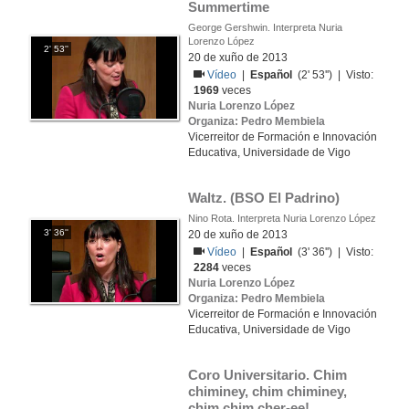
Summertime
George Gershwin. Interpreta Nuria
Lorenzo López
2' 53''
20 de xuño de 2013
Vídeo
|
Español
(2' 53'') | Visto:
1969
veces
Nuria Lorenzo López
Organiza: Pedro Membiela
Vicerreitor de Formación e Innovación
Educativa, Universidade de Vigo
Waltz. (BSO El Padrino) 
Nino Rota. Interpreta Nuria Lorenzo López
3' 36''
20 de xuño de 2013
Vídeo
|
Español
(3' 36'') | Visto:
2284
veces
Nuria Lorenzo López
Organiza: Pedro Membiela
Vicerreitor de Formación e Innovación
Educativa, Universidade de Vigo
Coro Universitario. Chim 
chiminey, chim chiminey, 
chim chim cher-ee!