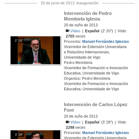
20 de junio de 2013. Inauguración
Intervención de Pedro 
Membiela Iglesia
20 de xuño de 2013
Vídeo
|
Español
(2' 20'') | Visto:
2705
veces
2' 20''
Presenta:
Manuel Fernández Iglesias
Vicerreitor de Extensión Universitaria
e Relacións Internacionais,
Universidade de Vigo
Pedro Membiela
Vicerreitor de Formación e Innovación
Educativa, Universidade de Vigo
Organiza: Pedro Membiela
Vicerreitor de Formación e Innovación
Educativa, Universidade de Vigo
Intervención de Carlos López 
Font
20 de xuño de 2013
Vídeo
|
Español
(3' 28'') | Visto:
2298
veces
Presenta:
Manuel Fernández Iglesias
3' 28''
Vicerreitor de Extensión Universitaria