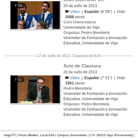
6' 08''
20 de xuño de 2013
Vídeo
|
Español
(6' 08'') | Visto:
2088
veces
Coro Universitario
Universidade de Vigo
Organiza: Pedro Membiela
Vicerreitor de Formación e Innovación
Educativa, Universidade de Vigo
22 de xuño de 2013. Clausura do Acto
Acto de Clausura
20 de xuño de 2013
Vídeo
|
Español
(7' 51'') | Visto:
7' 51''
1901
veces
Pedro Membiela
Vicerreitor de Formación e Innovación
Educativa, Universidade de Vigo
Organiza: Pedro Membiela
Vicerreitor de Formación e Innovación
Educativa, Universidade de Vigo
UvigoTV | Praza Miralles. Local A3A | Campus Universitario | C.P. 36310 Vigo (Pontevedra) |