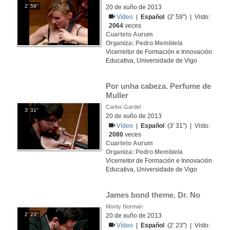
2' 59''
20 de xuño de 2013
Vídeo
|
Español
(2' 59'') | Visto:
2064
veces
Cuarteto Aurum
Organiza: Pedro Membiela
Vicerreitor de Formación e Innovación
Educativa, Universidade de Vigo
Por unha cabeza. Perfume de 
Muller
Carlos Gardel
3' 31''
20 de xuño de 2013
Vídeo
|
Español
(3' 31'') | Visto:
2080
veces
Cuarteto Aurum
Organiza: Pedro Membiela
Vicerreitor de Formación e Innovación
Educativa, Universidade de Vigo
James bond theme. Dr. No
Monty Norman
2' 23''
20 de xuño de 2013
Vídeo
|
Español
(2' 23'') | Visto: