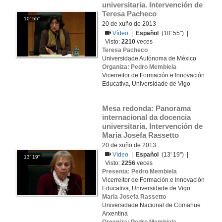
universitaria. Intervención de 
Teresa Pacheco
10' 55''
20 de xuño de 2013
Vídeo
|
Español
(10' 55'') |
Visto:
2210
veces
Teresa Pacheco
Universidade Autónoma de México
Organiza: Pedro Membiela
Vicerreitor de Formación e Innovación
Educativa, Universidade de Vigo
Mesa redonda: Panorama 
internacional da docencia 
universitaria. Intervención de 
Maria Josefa Rassetto
20 de xuño de 2013
Vídeo
|
Español
(13' 19'') |
13' 19''
Visto:
2256
veces
Presenta: Pedro Membiela
Vicerreitor de Formación e Innovación
Educativa, Universidade de Vigo
Maria Josefa Rassetto
Universidade Nacional de Comahue
Arxentina