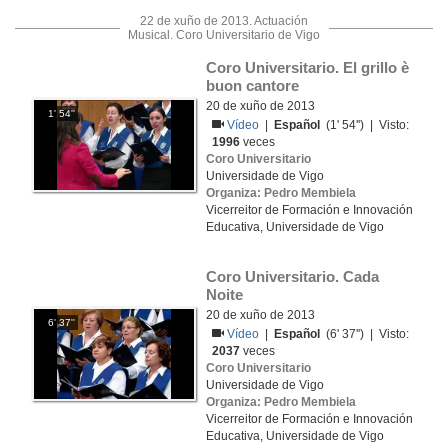
22 de xuño de 2013. Actuación
Musical. Coro Universitario de Vigo
Coro Universitario. El grillo è 
buon cantore
20 de xuño de 2013
1' 54''
Vídeo
|
Español
(1' 54'') | Visto:
1996
veces
Coro Universitario
Universidade de Vigo
Organiza: Pedro Membiela
Vicerreitor de Formación e Innovación
Educativa, Universidade de Vigo
Coro Universitario. Cada 
Noite
20 de xuño de 2013
6' 37''
Vídeo
|
Español
(6' 37'') | Visto:
2037
veces
Coro Universitario
Universidade de Vigo
Organiza: Pedro Membiela
Vicerreitor de Formación e Innovación
Educativa, Universidade de Vigo