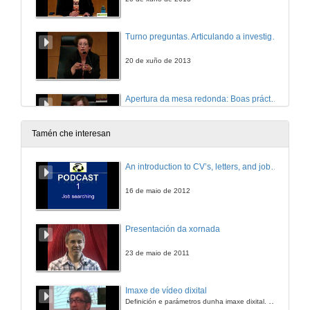
Turno preguntas. Articulando a investigação e o ensino na docência
20 de xuño de 2013
Apertura da mesa redonda: Boas prácticas na docencia universitaria
20 de xuño de 2013
Tamén che interesan
Mesa redonda: Boas prácticas na docencia universitaria. Intervención de Antoni Bennàssar Roig
An introduction to CV’s, letters, and job searching
20 de xuño de 2013
16 de maio de 2012
Mesa redonda: Boas prácticas na docencia universitaria. Intervención de Elena Díaz García
Presentación da xornada
20 de xuño de 2013
23 de maio de 2011
Mesa redonda: Boas prácticas na docencia universitaria. Intervención de David Pérez López
Imaxe de vídeo dixital
Definición e parámetros dunha imaxe dixital. Resolución e Aspecto. Profundidade da cor. Compresión. Frame por segundo. Entrelazado. Campos, cadros
20 de xuño de 2013