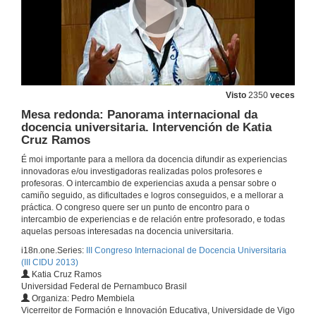
La vita é bella
Nicola Piovani
20 de xuño de 2013
Visto
2350
veces
Por unha cabeza. Perfume de Muller
Carlos Gardel
Mesa redonda: Panorama internacional da
docencia universitaria. Intervención de Katia
20 de xuño de 2013
Cruz Ramos
É moi importante para a mellora da docencia difundir as experiencias
James bond theme. Dr. No
innovadoras e/ou investigadoras realizadas polos profesores e
Monty Norman
profesoras. O intercambio de experiencias axuda a pensar sobre o
20 de xuño de 2013
camiño seguido, as dificultades e logros conseguidos, e a mellorar a
práctica. O congreso quere ser un punto de encontro para o
intercambio de experiencias e de relación entre profesorado, e todas
Apertura da mesa redonda: Panorama internacional da docencia universitaria
aquelas persoas interesadas na docencia universitaria.
i18n.one.Series:
III Congreso Internacional de Docencia Universitaria
20 de xuño de 2013
(III CIDU 2013)
Katia Cruz Ramos
Universidad Federal de Pernambuco Brasil
Mesa redonda: Panorama internacional da docencia universitaria. Intervención de Teresa Pacheco
Organiza: Pedro Membiela
Vicerreitor de Formación e Innovación Educativa, Universidade de Vigo
20 de xuño de 2013