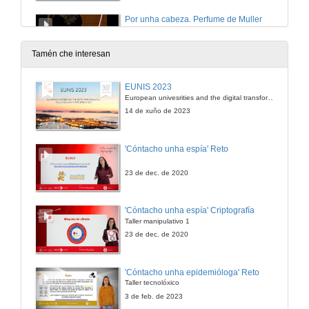
Por unha cabeza. Perfume de Muller
Carlos Gardel
20 de xuño de 2013
Tamén che interesan
James bond theme. Dr. No
EUNIS 2023
Monty Norman
European univesrities and the digital transformation: challenges and opportunities ahead
20 de xuño de 2013
14 de xuño de 2023
Apertura da mesa redonda: Panorama internacional da docencia universitaria
'Cóntacho unha espía' Reto
20 de xuño de 2013
23 de dec. de 2020
Mesa redonda: Panorama internacional da docencia universitaria. Intervención de Teresa Pacheco
'Cóntacho unha espía' Criptografía
Taller manipulativo 1
20 de xuño de 2013
23 de dec. de 2020
Mesa redonda: Panorama internacional da docencia universitaria. Intervención de Maria Josefa Rassetto
'Cóntacho unha epidemióloga' Reto
Taller tecnolóxico
20 de xuño de 2013
3 de feb. de 2023