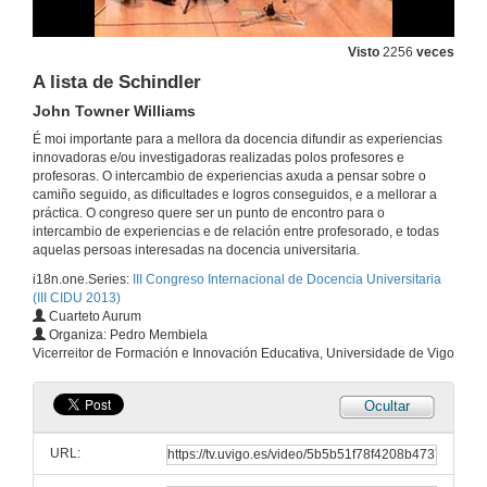
Novos enfoques para o ensino ea aprendizaxe en ambientes virtuais universitarios
Visto
2256
veces
20 de xuño de 2013
A lista de Schindler
John Towner Williams
Turno de preguntas sobre Novos enfoques para o ensino ea aprendizaxe en ambientes virtuais universitarios
É moi importante para a mellora da docencia difundir as experiencias
innovadoras e/ou investigadoras realizadas polos profesores e
20 de xuño de 2013
profesoras. O intercambio de experiencias axuda a pensar sobre o
camiño seguido, as dificultades e logros conseguidos, e a mellorar a
práctica. O congreso quere ser un punto de encontro para o
Canon e Gigue in D major, tres violíns e baixo continuo
intercambio de experiencias e de relación entre profesorado, e todas
Johann Pachelbel
aquelas persoas interesadas na docencia universitaria.
20 de xuño de 2013
i18n.one.Series:
III Congreso Internacional de Docencia Universitaria
(III CIDU 2013)
Cuarteto Aurum
Selección das catro estacións
Organiza: Pedro Membiela
Antonio Vivaldi
Vicerreitor de Formación e Innovación Educativa, Universidade de Vigo
20 de xuño de 2013
Ocultar
The Entertainer. Un ragtime en dous pasos
Scott Joplin
URL:
20 de xuño de 2013