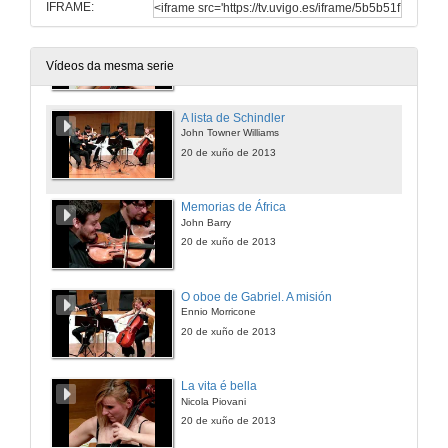
IFRAME:
Vals nº. 2. Eyes wide shut
Dmitri Shostakóvich
20 de xuño de 2013
Vídeos da mesma serie
A lista de Schindler
John Towner Williams
20 de xuño de 2013
Memorias de África
John Barry
20 de xuño de 2013
O oboe de Gabriel. A misión
Ennio Morricone
20 de xuño de 2013
La vita é bella
Nicola Piovani
20 de xuño de 2013