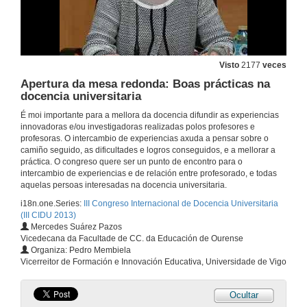
20 de xuño de 2013
Mesa redonda: Panorama internacional da docencia universitaria. Intervención de Maria Josefa Rassetto
Visto
2177
veces
Apertura da mesa redonda: Boas prácticas na
20 de xuño de 2013
docencia universitaria
É moi importante para a mellora da docencia difundir as experiencias
Mesa redonda: Panorama internacional da docencia universitaria. Intervención de Joan Rué
innovadoras e/ou investigadoras realizadas polos profesores e
profesoras. O intercambio de experiencias axuda a pensar sobre o
20 de xuño de 2013
camiño seguido, as dificultades e logros conseguidos, e a mellorar a
práctica. O congreso quere ser un punto de encontro para o
intercambio de experiencias e de relación entre profesorado, e todas
Mesa redonda: Panorama internacional da docencia universitaria. Intervención de Katia Cruz Ramos
aquelas persoas interesadas na docencia universitaria.
i18n.one.Series:
III Congreso Internacional de Docencia Universitaria
20 de xuño de 2013
(III CIDU 2013)
Mercedes Suárez Pazos
Vicedecana da Facultade de CC. da Educación de Ourense
Mesa redonda: Panorama internacional de la docencia universitaria. Turno de preguntas
Organiza: Pedro Membiela
Vicerreitor de Formación e Innovación Educativa, Universidade de Vigo
20 de xuño de 2013
Ocultar
Articulando a investigação e o ensino na docência universitária