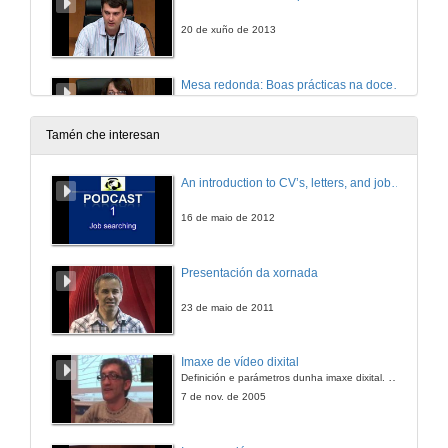
20 de xuño de 2013
Mesa redonda: Boas prácticas na docencia universitaria. Intervención de Eva Teresinha de Oliveira Boff
20 de xuño de 2013
Tamén che interesan
Mesa redonda: Boas prácticas na docencia universitaria. Intervención de Eva María Souto García
An introduction to CV’s, letters, and job searching
20 de xuño de 2013
16 de maio de 2012
Mesa redonda: Boas prácticas na docencia universitaria. Quenda de preguntas
Presentación da xornada
20 de xuño de 2013
23 de maio de 2011
Coro Universitario. El grillo è buon cantore
Imaxe de vídeo dixital
Definición e parámetros dunha imaxe dixital. Resolución e Aspecto. Profundidade da cor. Compresión. Frame por segundo. Entrelazado. Campos, cadros
20 de xuño de 2013
7 de nov. de 2005
Coro Universitario. Cada Noite