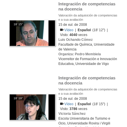
Integración de competencias 
na docencia
Valoración da adquisición de competencias
e a sua avaliación
18' 15''
15 de xul. de 2008
Vídeo
|
Español
(18' 12'') |
Visto:
4040
veces
Luis Ochando Cómez
Facultade de Química, Universidade
de Valencia
Organiza: Pedro Membiela
Vicerreitor de Formación e Innovación
Educativa, Universidade de Vigo
Integración de competencias 
na docencia
Valoración da adquisición de competencias
e a sua avaliación
18' 19''
15 de xul. de 2008
Vídeo
|
Español
(18' 15'') |
Visto:
3786
veces
Victoria Sánchez
Escola Universitaria de Turismo e
Ocio, Universidade Rovira i Virgili