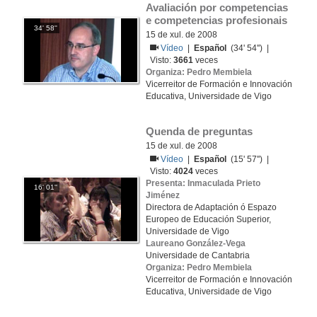
Avaliación por competencias 
e competencias profesionais
34' 58''
15 de xul. de 2008
Vídeo
|
Español
(34' 54'') |
Visto:
3661
veces
Organiza: Pedro Membiela
Vicerreitor de Formación e Innovación
Educativa, Universidade de Vigo
Quenda de preguntas
15 de xul. de 2008
Vídeo
|
Español
(15' 57'') |
Visto:
4024
veces
Presenta: Inmaculada Prieto
16' 01''
Jiménez
Directora de Adaptación ó Espazo
Europeo de Educación Superior,
Universidade de Vigo
Laureano González-Vega
Universidade de Cantabria
Organiza: Pedro Membiela
Vicerreitor de Formación e Innovación
Educativa, Universidade de Vigo