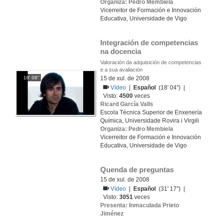
Organiza: Pedro Membiela
Vicerreitor de Formación e Innovación
Educativa, Universidade de Vigo
Integración de competencias 
na docencia
Valoración da adquisición de competencias
e a sua avaliación
18' 08''
15 de xul. de 2008
Vídeo
|
Español
(18' 04'') |
Visto:
4500
veces
Ricard García Valls
Escola Técnica Superior de Enxenería
Química, Universidade Rovira i Virgili
Organiza: Pedro Membiela
Vicerreitor de Formación e Innovación
Educativa, Universidade de Vigo
Quenda de preguntas
15 de xul. de 2008
Vídeo
|
Español
(31' 17'') |
Visto:
3051
veces
Presenta: Inmaculada Prieto
Jiménez