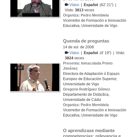
Vídeo
|
Español
(62' 21'') |
Visto:
3813
veces
Organiza: Pedro Membiela
Vicerreitor de Formación e Innovación
Educativa, Universidade de Vigo
Quenda de preguntas
14 de xul. de 2008
Vídeo
|
Español
(4' 19'') | Visto:
3824
veces
Presenta: Inmaculada Prieto
4' 23''
Jiménez
Directora de Adaptación ó Espazo
Europeo de Educación Superior,
Universidade de Vigo
Gregorio Rodríguez Gómez
Departamento de Didáctica,
Universidade de Cádiz
Organiza: Pedro Membiela
Vicerreitor de Formación e Innovación
Educativa, Universidade de Vigo
O aprendizaxe mediante 
competencias: relevancia e 