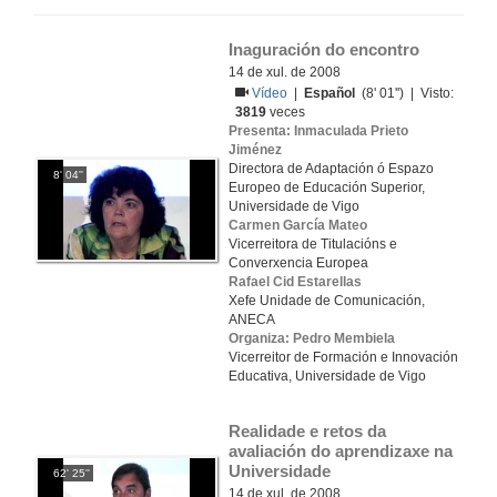
Inaguración do encontro
14 de xul. de 2008
Vídeo
|
Español
(8' 01'') | Visto:
3819
veces
Presenta: Inmaculada Prieto
Jiménez
Directora de Adaptación ó Espazo
8' 04''
Europeo de Educación Superior,
Universidade de Vigo
Carmen García Mateo
Vicerreitora de Titulacións e
Converxencia Europea
Rafael Cid Estarellas
Xefe Unidade de Comunicación,
ANECA
Organiza: Pedro Membiela
Vicerreitor de Formación e Innovación
Educativa, Universidade de Vigo
Realidade e retos da 
avaliación do aprendizaxe na 
Universidade
62' 25''
14 de xul. de 2008