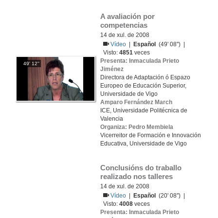
A avaliación por 
competencias
14 de xul. de 2008
Vídeo
|
Español
(49' 08'') |
Visto:
4851
veces
Presenta: Inmaculada Prieto
49' 12''
Jiménez
Directora de Adaptación ó Espazo
Europeo de Educación Superior,
Universidade de Vigo
Amparo Fernández March
ICE, Universidade Politécnica de
Valencia
Organiza: Pedro Membiela
Vicerreitor de Formación e Innovación
Educativa, Universidade de Vigo
Conclusións do traballo 
realizado nos talleres
14 de xul. de 2008
Vídeo
|
Español
(20' 08'') |
Visto:
4008
veces
Presenta: Inmaculada Prieto