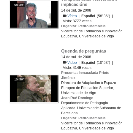
implicacións
58' 39''
14 de xul. de 2008
Vídeo
|
Español
(58' 36'') |
Visto:
3777
veces
Organiza: Pedro Membiela
Vicerreitor de Formación e Innovación
Educativa, Universidade de Vigo
Quenda de preguntas
14 de xul. de 2008
Vídeo
|
Español
(10' 53'') |
Visto:
4149
veces
Presenta: Inmaculada Prieto
Jiménez
10' 56''
Directora de Adaptación ó Espazo
Europeo de Educación Superior,
Universidade de Vigo
Joan Rué Domingo
Departamento de Pedagogía
Aplicada, Universidade Autónoma de
Barcelona
Organiza: Pedro Membiela
Vicerreitor de Formación e Innovación
Educativa, Universidade de Vigo