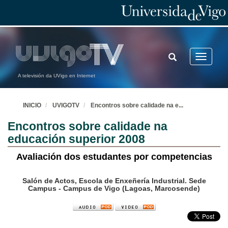
TOGGLE
Toggle
SEARCH
navigatio
A televisión da UVigo en Internet
INICIO
UVIGOTV
Encontros sobre calidade na e
...
Encontros sobre calidade na
educación superior 2008
Avaliación dos estudantes por competencias
Salón de Actos, Escola de Enxeñería Industrial. Sede
Campus - Campus de Vigo (Lagoas, Marcosende)