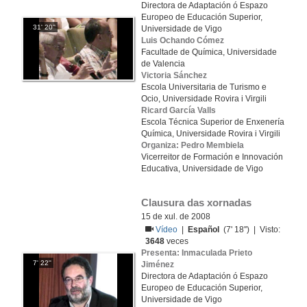
Directora de Adaptación ó Espazo
Europeo de Educación Superior,
31' 20''
Universidade de Vigo
Luis Ochando Cómez
Facultade de Química, Universidade
de Valencia
Victoria Sánchez
Escola Universitaria de Turismo e
Ocio, Universidade Rovira i Virgili
Ricard García Valls
Escola Técnica Superior de Enxenería
Química, Universidade Rovira i Virgili
Organiza: Pedro Membiela
Vicerreitor de Formación e Innovación
Educativa, Universidade de Vigo
Clausura das xornadas
15 de xul. de 2008
Vídeo
|
Español
(7' 18'') | Visto:
3648
veces
Presenta: Inmaculada Prieto
7' 22''
Jiménez
Directora de Adaptación ó Espazo
Europeo de Educación Superior,
Universidade de Vigo