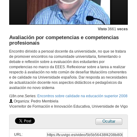
O aprendizaxe mediante competencias: relevancia e implicacións
14 de xul. de 2008
Visto
3661
veces
Avaliación por competencias e competencias
profesionais
Quenda de preguntas
Encontro dirixido a persoal docente da universidade, no que se tratara
14 de xul. de 2008
de promover encontros na comunidade universitaria, fomentando o
debate e reflexión sobre a evaluación dos estudantes por
competencias no marco da EEES. Reflexionar sobre a tarea a realizar
A avaliación por competencias
respecto á avaliación no reto común de deseñar titulacións coherentes
e de calidade na Universidade española. Dar resposta as necesidades
14 de xul. de 2008
de actualización docente nos aspectos didácticos e pedagóxicos da
avaliación no novo sistema
i18n.one.Series:
Encontros sobre calidade na educación superior 2008
Conclusións do traballo realizado nos talleres
Organiza: Pedro Membiela
Vicerreitor de Formación e Innovación Educativa, Universidade de Vigo
14 de xul. de 2008
Ocultar
Avaliación por competencias: Implicacións no traballo do docente
URL:
15 de xul. de 2008