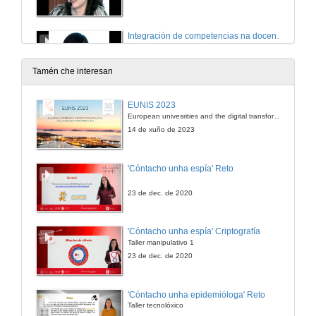
Integración de competencias na docencia
Valoración da adquisición de competencias e a sua avaliación
15 de xul. de 2008
Tamén che interesan
Quenda de preguntas
EUNIS 2023
European univesrities and the digital transformation: challenges and opportunities ahead
15 de xul. de 2008
14 de xuño de 2023
Clausura das xornadas
'Cóntacho unha espía' Reto
15 de xul. de 2008
23 de dec. de 2020
'Cóntacho unha espía' Criptografía
Taller manipulativo 1
23 de dec. de 2020
'Cóntacho unha epidemióloga' Reto
Taller tecnolóxico