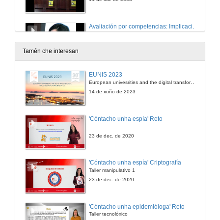
Avaliación por competencias: Implicacións no traballo do docente
15 de xul. de 2008
Tamén che interesan
Quenda de preguntas
EUNIS 2023
European univesrities and the digital transformation: challenges and opportunities ahead
15 de xul. de 2008
14 de xuño de 2023
Avaliación por competencias e competencias profesionais
'Cóntacho unha espía' Reto
15 de xul. de 2008
23 de dec. de 2020
Quenda de preguntas
'Cóntacho unha espía' Criptografía
Taller manipulativo 1
15 de xul. de 2008
23 de dec. de 2020
Integración de competencias na docencia
'Cóntacho unha epidemióloga' Reto
Valoración da adquisición de competencias e a sua avaliación
Taller tecnolóxico
15 de xul. de 2008