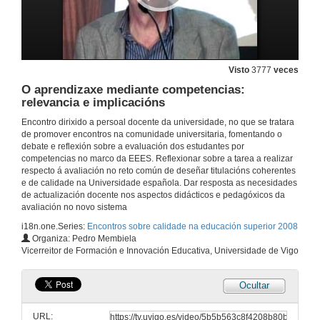
Visto
3777
veces
O aprendizaxe mediante competencias:
relevancia e implicacións
Encontro dirixido a persoal docente da universidade, no que se tratara
de promover encontros na comunidade universitaria, fomentando o
debate e reflexión sobre a evaluación dos estudantes por
competencias no marco da EEES. Reflexionar sobre a tarea a realizar
respecto á avaliación no reto común de deseñar titulacións coherentes
e de calidade na Universidade española. Dar resposta as necesidades
de actualización docente nos aspectos didácticos e pedagóxicos da
avaliación no novo sistema
i18n.one.Series:
Encontros sobre calidade na educación superior 2008
Inaguración do encontro
Organiza: Pedro Membiela
Vicerreitor de Formación e Innovación Educativa, Universidade de Vigo
14 de xul. de 2008
Ocultar
Realidade e retos da avaliación do aprendizaxe na Universidade
URL:
14 de xul. de 2008