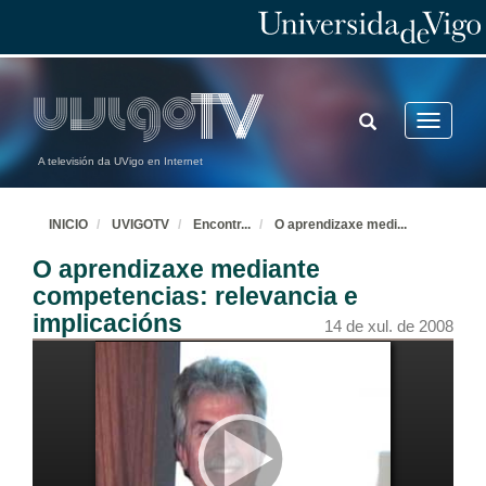
TOGGLE
Toggle
SEARCH
navigatio
A televisión da UVigo en Internet
INICIO
UVIGOTV
Encontr
...
O aprendizaxe medi
...
O aprendizaxe mediante
competencias: relevancia e
implicacións
14 de xul. de 2008