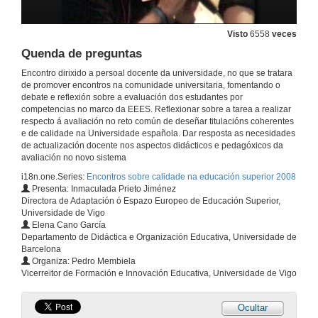
14 de xul. de 2008
Visto
6558
veces
Quenda de preguntas
Quenda de preguntas
Encontro dirixido a persoal docente da universidade, no que se tratara
de promover encontros na comunidade universitaria, fomentando o
14 de xul. de 2008
debate e reflexión sobre a evaluación dos estudantes por
competencias no marco da EEES. Reflexionar sobre a tarea a realizar
respecto á avaliación no reto común de deseñar titulacións coherentes
O aprendizaxe mediante competencias: relevancia e implicacións
e de calidade na Universidade española. Dar resposta as necesidades
de actualización docente nos aspectos didácticos e pedagóxicos da
14 de xul. de 2008
avaliación no novo sistema
i18n.one.Series:
Encontros sobre calidade na educación superior 2008
Presenta: Inmaculada Prieto Jiménez
Quenda de preguntas
Directora de Adaptación ó Espazo Europeo de Educación Superior,
Universidade de Vigo
14 de xul. de 2008
Elena Cano García
Departamento de Didáctica e Organización Educativa, Universidade de
Barcelona
A avaliación por competencias
Organiza: Pedro Membiela
Vicerreitor de Formación e Innovación Educativa, Universidade de Vigo
14 de xul. de 2008
Ocultar
Conclusións do traballo realizado nos talleres