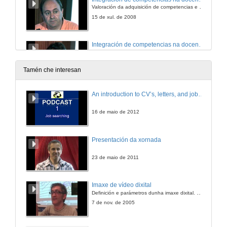
Valoración da adquisición de competencias e a sua avaliación
15 de xul. de 2008
Integración de competencias na docencia
Valoración da adquisición de competencias e a sua avaliación
15 de xul. de 2008
Tamén che interesan
Integración de competencias na docencia
An introduction to CV’s, letters, and job searching
Valoración da adquisición de competencias e a sua avaliación
15 de xul. de 2008
16 de maio de 2012
Quenda de preguntas
Presentación da xornada
15 de xul. de 2008
23 de maio de 2011
Clausura das xornadas
Imaxe de vídeo dixital
Definición e parámetros dunha imaxe dixital. Resolución e Aspecto. Profundidade da cor. Compresión. Frame por segundo. Entrelazado. Campos, cadros
15 de xul. de 2008
7 de nov. de 2005