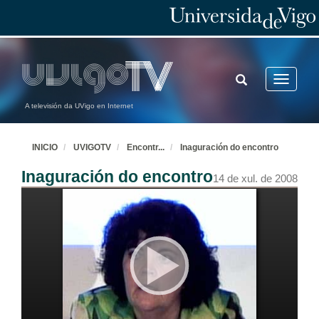
TOGGLE
Toggle
SEARCH
navigatio
A televisión da UVigo en Internet
INICIO
UVIGOTV
Encontr
...
Inaguración do encontro
Inaguración do encontro
14 de xul. de 2008