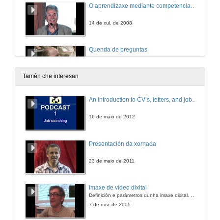
O aprendizaxe mediante competencias: relevancia e implicacións
14 de xul. de 2008
Quenda de preguntas
14 de xul. de 2008
Tamén che interesan
A avaliación por competencias
An introduction to CV’s, letters, and job searching
14 de xul. de 2008
16 de maio de 2012
Conclusións do traballo realizado nos talleres
Presentación da xornada
14 de xul. de 2008
23 de maio de 2011
Avaliación por competencias: Implicacións no traballo do docente
Imaxe de vídeo dixital
Definición e parámetros dunha imaxe dixital. Resolución e Aspecto. Profundidade da cor. Compresión. Frame por segundo. Entrelazado. Campos, cadros
15 de xul. de 2008
7 de nov. de 2005