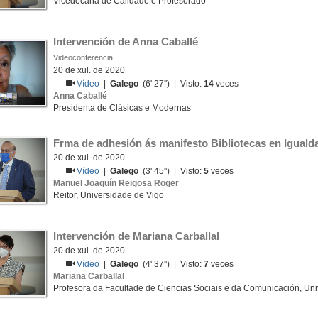
Vicedecana de Calidade e Profesorado
Intervención de Anna Caballé
Videoconferencia
20 de xul. de 2020
Vídeo
|
Galego
(6' 27'') | Visto:
14
veces
Anna Caballé
Presidenta de Clásicas e Modernas
Frma de adhesión ás manifesto Bibliotecas en Iguald
20 de xul. de 2020
Vídeo
|
Galego
(3' 45'') | Visto:
5
veces
Manuel Joaquín Reigosa Roger
Reitor, Universidade de Vigo
Intervención de Mariana Carballal
20 de xul. de 2020
Vídeo
|
Galego
(4' 37'') | Visto:
7
veces
Mariana Carballal
Profesora da Facultade de Ciencias Sociais e da Comunicación, Un