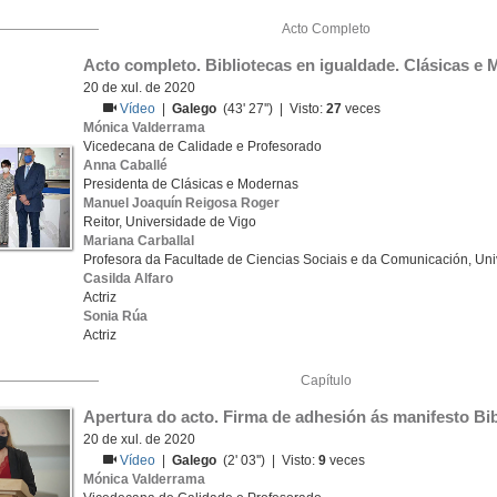
Acto Completo
Acto completo. Bibliotecas en igualdade. Clásicas e
20 de xul. de 2020
Vídeo
|
Galego
(43' 27'') | Visto:
27
veces
Mónica Valderrama
Vicedecana de Calidade e Profesorado
Anna Caballé
Presidenta de Clásicas e Modernas
Manuel Joaquín Reigosa Roger
Reitor, Universidade de Vigo
Mariana Carballal
Profesora da Facultade de Ciencias Sociais e da Comunicación, Un
Casilda Alfaro
Actriz
Sonia Rúa
Actriz
Capítulo
Apertura do acto. Firma de adhesión ás manifesto Bib
20 de xul. de 2020
Vídeo
|
Galego
(2' 03'') | Visto:
9
veces
Mónica Valderrama