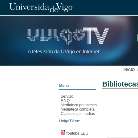
A televisión da UVigo en Internet
INICIO
Biblioteca
Menú
Servizo
F.A.Q.
Mediateca por meses
Mediateca completa
Clases e polimedias
UvigoTV en:
Youtube EDU