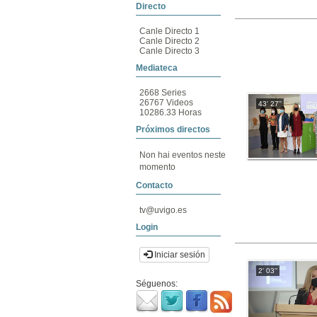
Directo
Canle Directo 1
Canle Directo 2
Canle Directo 3
Mediateca
2668 Series
26767 Videos
43' 27''
10286.33 Horas
Próximos directos
Non hai eventos neste
momento
Contacto
tv@uvigo.es
Login
Iniciar sesión
2' 03''
Séguenos: