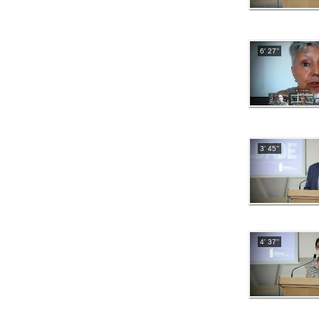
6' 27''
3' 45''
4' 37''