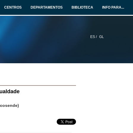
CENTROS
DEPARTAMENTOS
BIBLIOTECA
INFO PARA...
ES /
GL
gualdade
arcosende)