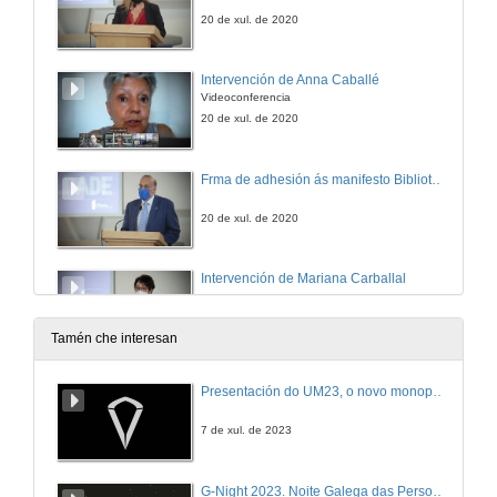
20 de xul. de 2020
Intervención de Anna Caballé
Videoconferencia
20 de xul. de 2020
Frma de adhesión ás manifesto Bibliotecas en Igualdade
20 de xul. de 2020
Intervención de Mariana Carballal
20 de xul. de 2020
Tamén che interesan
Lectura *dramatizada de Voaxa e Carmín
Presentación do UM23, o novo monopraza de UVigo Motorsport
20 de xul. de 2020
7 de xul. de 2023
Peche do acto
G-Night 2023. Noite Galega das Persoas Investigadoras. Conciencias creativas