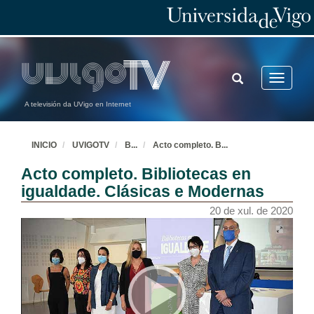
TOGGLE
Toggle
SEARCH
navigatio
A televisión da UVigo en Internet
INICIO
UVIGOTV
B
...
Acto completo. B
...
Acto completo. Bibliotecas en
igualdade. Clásicas e Modernas
20 de xul. de 2020