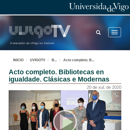
TOGGLE
Toggle
SEARCH
navigatio
A televisión da UVigo en Internet
INICIO
UVIGOTV
B
...
Acto completo. B
...
Acto completo. Bibliotecas en
igualdade. Clásicas e Modernas
20 de xul. de 2020