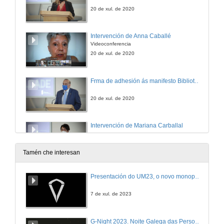
20 de xul. de 2020
Intervención de Anna Caballé
Videoconferencia
20 de xul. de 2020
Frma de adhesión ás manifesto Bibliotecas en Igualdade
20 de xul. de 2020
Intervención de Mariana Carballal
20 de xul. de 2020
Tamén che interesan
Lectura *dramatizada de Voaxa e Carmín
Presentación do UM23, o novo monopraza de UVigo Motorsport
20 de xul. de 2020
7 de xul. de 2023
Peche do acto
G-Night 2023. Noite Galega das Persoas Investigadoras. Conciencias creativas