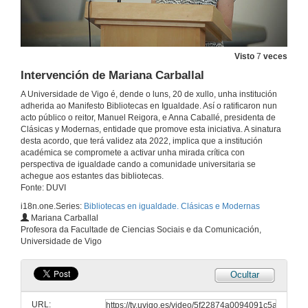
Visto
7
veces
Intervención de Mariana Carballal
A Universidade de Vigo é, dende o luns, 20 de xullo, unha institución
adherida ao Manifesto Bibliotecas en Igualdade. Así o ratificaron nun
acto público o reitor, Manuel Reigora, e Anna Caballé, presidenta de
Clásicas y Modernas, entidade que promove esta iniciativa. A sinatura
desta acordo, que terá validez ata 2022, implica que a institución
académica se compromete a activar unha mirada crítica con
perspectiva de igualdade cando a comunidade universitaria se
achegue aos estantes das bibliotecas.
Fonte: DUVI
i18n.one.Series:
Bibliotecas en igualdade. Clásicas e Modernas
Mariana Carballal
Acto completo. Bibliotecas en igualdade. Clásicas e Modernas
Profesora da Facultade de Ciencias Sociais e da Comunicación,
Universidade de Vigo
20 de xul. de 2020
Ocultar
Apertura do acto. Firma de adhesión ás manifesto Bibliotecas en Igualdade
URL: