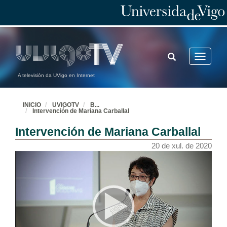
TOGGLE
Toggle
SEARCH
navigatio
A televisión da UVigo en Internet
INICIO
UVIGOTV
B
...
Intervención de Mariana Carballal
Intervención de Mariana Carballal
20 de xul. de 2020