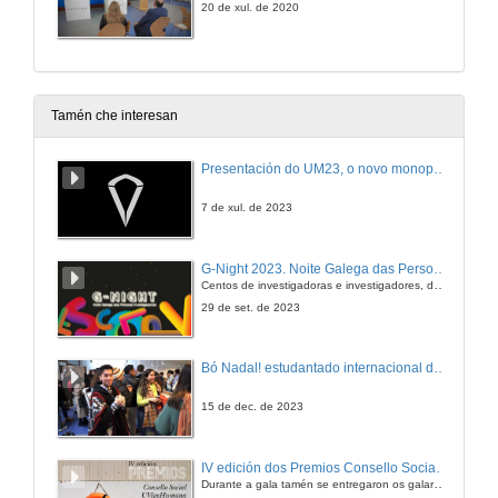
20 de xul. de 2020
Tamén che interesan
Presentación do UM23, o novo monopraza de UVigo Motorsport
7 de xul. de 2023
G-Night 2023. Noite Galega das Persoas Investigadoras. Conciencias creativas
Centos de investigadoras e investigadores, decenas de actividades e sete cidades
29 de set. de 2023
Bó Nadal! estudantado internacional da Universidade de Vigo
15 de dec. de 2023
IV edición dos Premios Consello Social UVigo Humana
Durante a gala tamén se entregaron os galardóns aos mellores TFG e TFM en materia de Axenda 2030