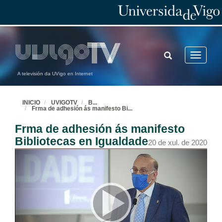
TOGGLE
Toggle
SEARCH
navigatio
A televisión da UVigo en Internet
INICIO
UVIGOTV
B
...
Frma de adhesión ás manifesto Bi
...
Frma de adhesión ás manifesto
Bibliotecas en Igualdade
20 de xul. de 2020