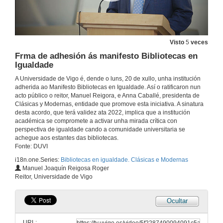
Visto
5
veces
Frma de adhesión ás manifesto Bibliotecas en
Igualdade
A Universidade de Vigo é, dende o luns, 20 de xullo, unha institución
adherida ao Manifesto Bibliotecas en Igualdade. Así o ratificaron nun
acto público o reitor, Manuel Reigora, e Anna Caballé, presidenta de
Clásicas y Modernas, entidade que promove esta iniciativa. A sinatura
desta acordo, que terá validez ata 2022, implica que a institución
académica se compromete a activar unha mirada crítica con
perspectiva de igualdade cando a comunidade universitaria se
achegue aos estantes das bibliotecas.
Fonte: DUVI
i18n.one.Series:
Bibliotecas en igualdade. Clásicas e Modernas
Acto completo. Bibliotecas en igualdade. Clásicas e Modernas
Manuel Joaquín Reigosa Roger
Reitor, Universidade de Vigo
20 de xul. de 2020
Ocultar
Apertura do acto. Firma de adhesión ás manifesto Bibliotecas en Igualdade
URL: