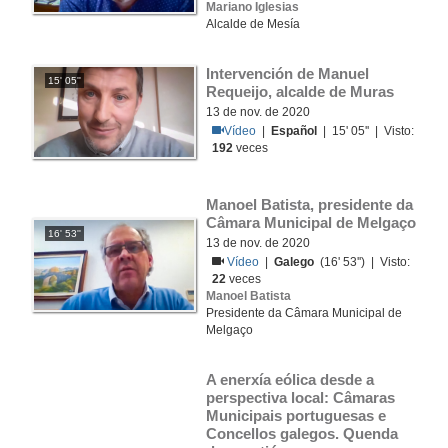
Mariano Iglesias
Alcalde de Mesía
Intervención de Manuel 
15' 05''
Requeijo, alcalde de Muras
13 de nov. de 2020
Vídeo
|
Español
| 15' 05'' | Visto:
192
veces
Manoel Batista, presidente da 
Câmara Municipal de Melgaço
16' 53''
13 de nov. de 2020
Vídeo
|
Galego
(16' 53'') | Visto:
22
veces
Manoel Batista
Presidente da Câmara Municipal de
Melgaço
A enerxía eólica desde a 
perspectiva local: Câmaras 
Municipais portuguesas e 
Concellos galegos. Quenda 