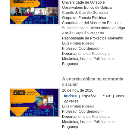
2' 39''
Universidade de Oviedo e
Observatorio Eólico de Galicia
Camilo J. Carrillo González
Grupo de Enerxía Eléctrica.
Coordinador del Máster en Enerxía e
Sustentabilidad, Universidade de Vigo
Adrián Capelán Presedo
Responsable de Proxectos, Norvento
Luís Frölén Ribeiro
Professor Coordenador -
Departamento de Tecnologia
Mecânica, Instituto Politécnico de
Bragança
A enerxía eólica na economía 
circular
20 de nov. de 2020
17' 49''
Vídeo
|
Español
| 17' 49'' | Visto:
22
veces
Luís Frölén Ribeiro
Professor Coordenador -
Departamento de Tecnologia
Mecânica, Instituto Politécnico de
Bragança