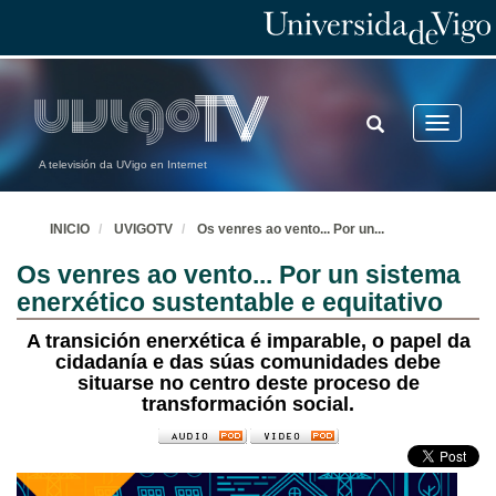
TOGGLE
Toggle
SEARCH
navigatio
A televisión da UVigo en Internet
INICIO
UVIGOTV
Os venres ao vento... Por un
...
Os venres ao vento... Por un sistema
enerxético sustentable e equitativo
A transición enerxética é imparable, o papel da
cidadanía e das súas comunidades debe
situarse no centro deste proceso de
transformación social.