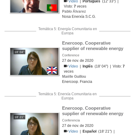
Vídeo
|
Portugués
(12' 33'') |
Visto:
7
veces
Pablo Álvarez
Nosa Enerxía S.C.G.
Temática 5: Energía Comunitaria en
Europa
Enercoop. Cooperative 
supplier of renewable energy
18' 04''
Conference
27 de nov. de 2020
Vídeo
|
Inglés
(18' 04'') | Visto:
7
veces
Maëlle Guillou
Enercoop. Francia
Temática 5: Enerxía Comunitaria en
Europa
Enercoop. Cooperative 
supplier of renewable energy
18' 21''
Conferencia
27 de nov. de 2020
Vídeo
|
Español
(18' 21'') |