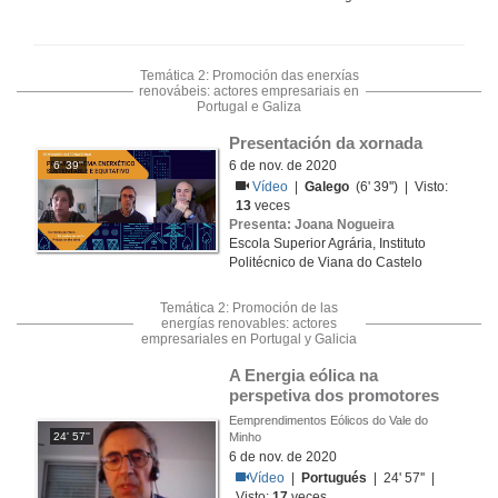
Temática 2: Promoción das enerxías
renovábeis: actores empresariais en
Portugal e Galiza
Presentación da xornada
6 de nov. de 2020
6' 39''
Vídeo
|
Galego
(6' 39'') | Visto:
13
veces
Presenta: Joana Nogueira
Escola Superior Agrária, Instituto
Politécnico de Viana do Castelo
Temática 2: Promoción de las
energías renovables: actores
empresariales en Portugal y Galicia
A Energia eólica na 
perspetiva dos promotores
Eemprendimentos Eólicos do Vale do
24' 57''
Minho
6 de nov. de 2020
Vídeo
|
Portugués
| 24' 57'' |
Visto:
17
veces