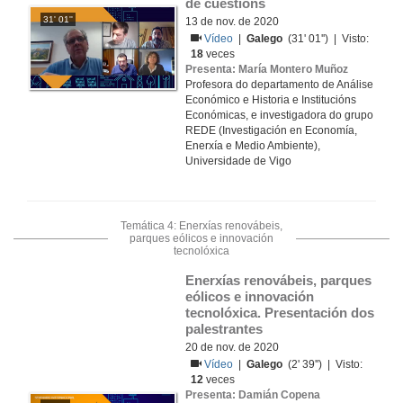
de cuestións
31' 01''
13 de nov. de 2020
Vídeo
|
Galego
(31' 01'') | Visto:
18
veces
Presenta: María Montero Muñoz
Profesora do departamento de Análise
Económico e Historia e Institucións
Económicas, e investigadora do grupo
REDE (Investigación en Economía,
Enerxía e Medio Ambiente),
Universidade de Vigo
Temática 4: Enerxías renovábeis,
parques eólicos e innovación
tecnolóxica
Enerxías renovábeis, parques 
eólicos e innovación 
tecnolóxica. Presentación dos 
palestrantes
20 de nov. de 2020
Vídeo
|
Galego
(2' 39'') | Visto:
12
veces
Presenta: Damián Copena