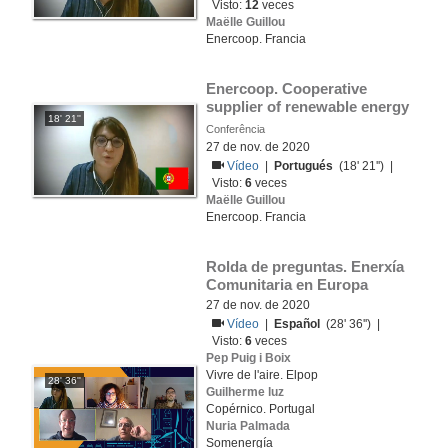
Visto:
12
veces
Maëlle Guillou
Enercoop. Francia
Enercoop. Cooperative 
supplier of renewable energy
18' 21''
Conferência
27 de nov. de 2020
Vídeo
|
Portugués
(18' 21'') |
Visto:
6
veces
Maëlle Guillou
Enercoop. Francia
Rolda de preguntas. Enerxía 
Comunitaria en Europa
27 de nov. de 2020
Vídeo
|
Español
(28' 36'') |
Visto:
6
veces
Pep Puig i Boix
Vivre de l'aire. Elpop
28' 36''
Guilherme luz
Copérnico. Portugal
Nuria Palmada
Somenergía