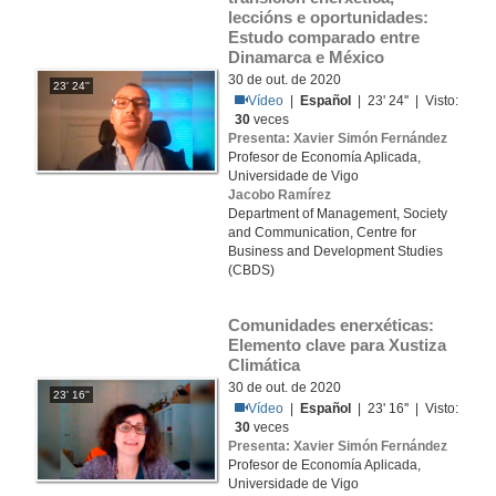
leccións e oportunidades: 
Estudo comparado entre 
Dinamarca e México
30 de out. de 2020
23' 24''
Vídeo
|
Español
| 23' 24'' | Visto:
30
veces
Presenta: Xavier Simón Fernández
Profesor de Economía Aplicada,
Universidade de Vigo
Jacobo Ramírez
Department of Management, Society
and Communication, Centre for
Business and Development Studies
(CBDS)
Comunidades enerxéticas: 
Elemento clave para Xustiza 
Climática
30 de out. de 2020
23' 16''
Vídeo
|
Español
| 23' 16'' | Visto:
30
veces
Presenta: Xavier Simón Fernández
Profesor de Economía Aplicada,
Universidade de Vigo