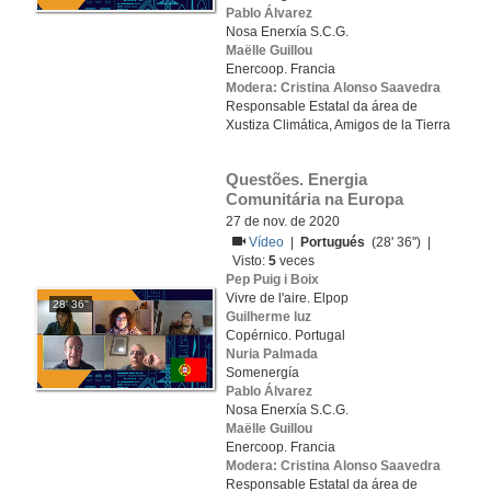
Pablo Álvarez
Nosa Enerxía S.C.G.
Maëlle Guillou
Enercoop. Francia
Modera: Cristina Alonso Saavedra
Responsable Estatal da área de
Xustiza Climática, Amigos de la Tierra
Questões. Energia 
Comunitária na Europa
27 de nov. de 2020
Vídeo
|
Portugués
(28' 36'') |
Visto:
5
veces
Pep Puig i Boix
Vivre de l'aire. Elpop
28' 36''
Guilherme luz
Copérnico. Portugal
Nuria Palmada
Somenergía
Pablo Álvarez
Nosa Enerxía S.C.G.
Maëlle Guillou
Enercoop. Francia
Modera: Cristina Alonso Saavedra
Responsable Estatal da área de