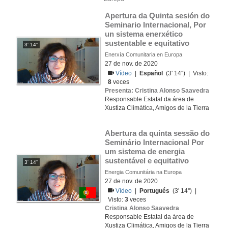
Apertura da Quinta sesión do 
Seminario Internacional, Por 
un sistema enerxético 
sustentable e equitativo
3' 14''
Enerxía Comunitaria en Europa
27 de nov. de 2020
Vídeo
|
Español
(3' 14'') | Visto:
8
veces
Presenta: Cristina Alonso Saavedra
Responsable Estatal da área de
Xustiza Climática, Amigos de la Tierra
Abertura da quinta sessão do 
Seminário Internacional Por 
um sistema de energia 
sustentável e equitativo
3' 14''
Energia Comunitária na Europa
27 de nov. de 2020
Vídeo
|
Portugués
(3' 14'') |
Visto:
3
veces
Cristina Alonso Saavedra
Responsable Estatal da área de
Xustiza Climática, Amigos de la Tierra