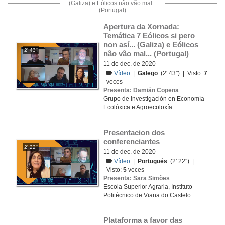
(Galiza) e Eólicos não vão mal...
(Portugal)
Apertura da Xornada: 
Temática 7 Eólicos si pero 
non así... (Galiza) e Eólicos 
2' 43''
não vão mal... (Portugal)
11 de dec. de 2020
Vídeo
|
Galego
(2' 43'') | Visto:
7
veces
Presenta: Damián Copena
Grupo de Investigación en Economía
Ecolóxica e Agroecoloxía
Presentacion dos 
conferenciantes
2' 22''
11 de dec. de 2020
Vídeo
|
Portugués
(2' 22'') |
Visto:
5
veces
Presenta: Sara Simões
Escola Superior Agraria, Instituto
Politécnico de Viana do Castelo
Plataforma a favor das 