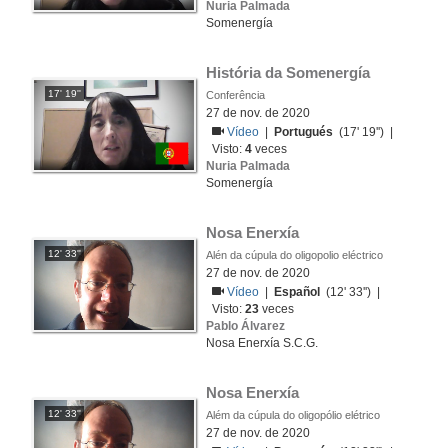
Nuria Palmada
Somenergía
História da Somenergía
17' 19''
Conferência
27 de nov. de 2020
Vídeo
|
Portugués
(17' 19'') |
Visto:
4
veces
Nuria Palmada
Somenergía
Nosa Enerxía
12' 33''
Alén da cúpula do oligopolio eléctrico
27 de nov. de 2020
Vídeo
|
Español
(12' 33'') |
Visto:
23
veces
Pablo Álvarez
Nosa Enerxía S.C.G.
Nosa Enerxía
12' 33''
Além da cúpula do oligopólio elétrico
27 de nov. de 2020