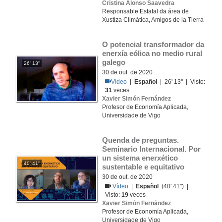
Cristina Alonso Saavedra
Responsable Estatal da área de
Xustiza Climática, Amigos de la Tierra
O potencial transformador da 
enerxía eólica no medio rural 
galego
26' 13''
30 de out. de 2020
Vídeo
|
Español
| 26' 13'' | Visto:
31
veces
Xavier Simón Fernández
Profesor de Economía Aplicada,
Universidade de Vigo
Quenda de preguntas. 
Seminario Internacional. Por 
un sistema enerxético 
40' 41''
sustentable e equitativo
30 de out. de 2020
Vídeo
|
Español
(40' 41'') |
Visto:
19
veces
Xavier Simón Fernández
Profesor de Economía Aplicada,
Universidade de Vigo