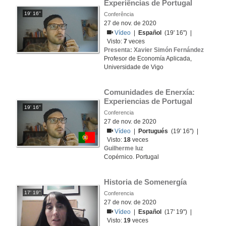
Experiências de Portugal
19' 16''
Conferência
27 de nov. de 2020
Vídeo
|
Español
(19' 16'') |
Visto:
7
veces
Presenta: Xavier Simón Fernández
Profesor de Economía Aplicada,
Universidade de Vigo
Comunidades de Enerxía: 
Experiencias de Portugal
19' 16''
Conferencia
27 de nov. de 2020
Vídeo
|
Portugués
(19' 16'') |
Visto:
18
veces
Guilherme luz
Copérnico. Portugal
Historia de Somenergía
17' 19''
Conferencia
27 de nov. de 2020
Vídeo
|
Español
(17' 19'') |
Visto:
19
veces