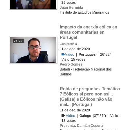
25
veces
Juan Hermida
Instituto de Estudios Miñoranos
Impacto da enerxía eólica en 
áreas comunitarias en 
Portugal
26' 22''
Conferencia
11 de dec. de 2020
Vídeo
|
Portugués
| 26' 22'' |
Visto:
15
veces
Pedro Gomes
Baladi - Federação Nacional dos
Baldios
Rolda de preguntas. Temática 
7 Eólicos si pero non así... 
(Galiza) e Eólicos não vão 
mal... (Portugal)
11 de dec. de 2020
Vídeo
|
Galego
(37' 37'') | Visto:
13
veces
Presenta: Damián Copena