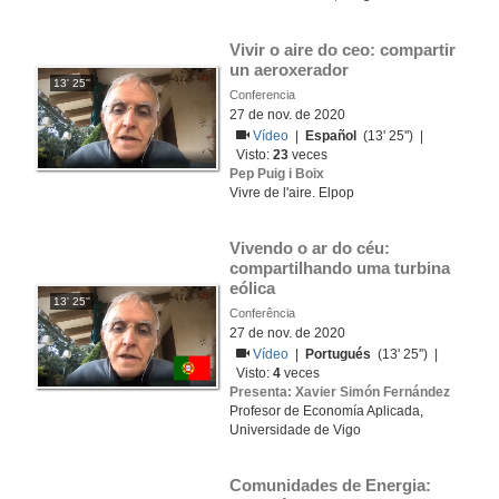
Vivir o aire do ceo: compartir 
un aeroxerador
13' 25''
Conferencia
27 de nov. de 2020
Vídeo
|
Español
(13' 25'') |
Visto:
23
veces
Pep Puig i Boix
Vivre de l'aire. Elpop
Vivendo o ar do céu: 
compartilhando uma turbina 
eólica
13' 25''
Conferência
27 de nov. de 2020
Vídeo
|
Portugués
(13' 25'') |
Visto:
4
veces
Presenta: Xavier Simón Fernández
Profesor de Economía Aplicada,
Universidade de Vigo
Comunidades de Energia: 