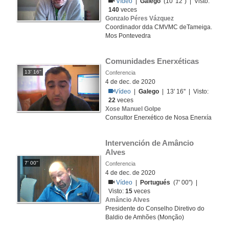
Vídeo
|
Galego
(10' 12'') | Visto:
140
veces
Gonzalo Péres Vázquez
Coordinador dda CMVMC deTameiga.
Mos Pontevedra
Comunidades Enerxéticas
13' 16''
Conferencia
4 de dec. de 2020
Vídeo
|
Galego
| 13' 16'' | Visto:
22
veces
Xose Manuel Golpe
Consultor Enerxético de Nosa Enerxía
Intervención de Amâncio 
Alves
7' 00''
Conferencia
4 de dec. de 2020
Vídeo
|
Portugués
(7' 00'') |
Visto:
15
veces
Amâncio Alves
Presidente do Conselho Diretivo do
Baldio de Amhões (Monção)