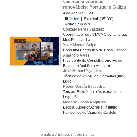
veciñais e enerxías 
renovábeis: Portugal e Galiza
4 de dec. de 2020
Vídeo
|
Español
(35' 39'') |
Visto:
17
veces
Gonzalo Péres Vázquez
Coordinador dda CMVMC deTameiga.
Mos Pontevedra
35' 39''
Xose Manuel Golpe
Consultor Enerxético de Nosa Enerxía
Amâncio Alves
Presidente do Conselho Diretivo do
Baldio de Amhões (Monção)
José Manuel Yglesias
Técnico do MVMC de Carballos (friol,
Lugo)
Noemi García Saavedra
Tenzas. Enxeñería e Asesoramiento
Legal, SL
Modera: Joana Nogueira
Escola Superior Agrária, Instituto
Politécnico de Viana do Castelo
Temática 7 Eólicos si pero non así...