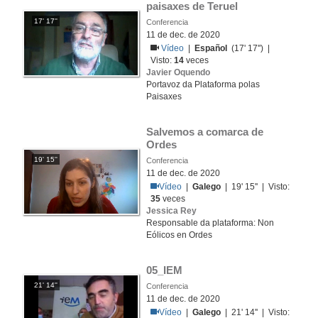
paisaxes de Teruel
17' 17''
Conferencia
11 de dec. de 2020
Vídeo
|
Español
(17' 17'') |
Visto:
14
veces
Javier Oquendo
Portavoz da Plataforma polas
Paisaxes
Salvemos a comarca de 
Ordes
19' 15''
Conferencia
11 de dec. de 2020
Vídeo
|
Galego
| 19' 15'' | Visto:
35
veces
Jessica Rey
Responsable da plataforma: Non
Eólicos en Ordes
05_IEM
21' 14''
Conferencia
11 de dec. de 2020
Vídeo
|
Galego
| 21' 14'' | Visto: