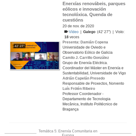
Enerxías renovábeis, parques 
eólicos e innovación 
tecnolóxica. Quenda de 
cuestións
20 de nov. de 2020
Vídeo
|
Galego
(42' 27'') | Visto:
18
veces
Presenta: Damián Copena
42' 27''
Universidade de Oviedo e
Observatorio Eólico de Galicia
Camilo J. Carrillo González
Grupo de Enerxía Eléctrica.
Coordinador del Máster en Enerxía e
Sustentabilidad, Universidade de Vigo
Adrián Capelán Presedo
Responsable de Proxectos, Norvento
Luís Frölén Ribeiro
Professor Coordenador -
Departamento de Tecnologia
Mecânica, Instituto Politécnico de
Bragança
Temática 5: Enerxía Comunitaria en
Europa