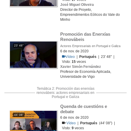
José Miguel Oliveira
Director de Proyeto,
Empreendimentos Eólicos do Vale do
Minho
Promoción das Enerxías 
Renovábeis
23' 48''
Actores Empresariais en Portugal e Galiza
6 de nov. de 2020
Vídeo
|
Portugués
| 23' 48'' |
Visto:
15
veces
Xavier Simón Fernández
Profesor de Economía Aplicada,
Universidade de Vigo
Temática 2: Promoción das enerxías
renovábeis: actores empresariais en
Portugal e Galiza
Quenda de cuestións e 
debate
44' 08''
6 de nov. de 2020
Vídeo
|
Portugués
(44' 08'') |
Visto:
9
veces