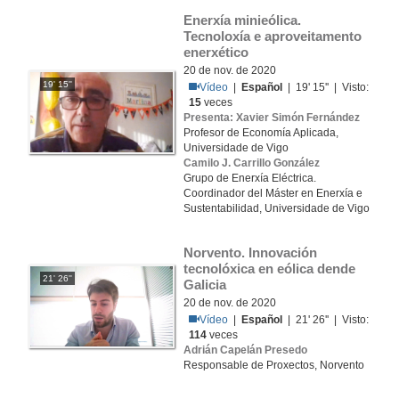
Enerxía minieólica. 
Tecnoloxía e aproveitamento 
enerxético
20 de nov. de 2020
19' 15''
Vídeo
|
Español
| 19' 15'' | Visto:
15
veces
Presenta: Xavier Simón Fernández
Profesor de Economía Aplicada,
Universidade de Vigo
Camilo J. Carrillo González
Grupo de Enerxía Eléctrica.
Coordinador del Máster en Enerxía e
Sustentabilidad, Universidade de Vigo
Norvento. Innovación 
tecnolóxica en eólica dende 
21' 26''
Galicia
20 de nov. de 2020
Vídeo
|
Español
| 21' 26'' | Visto:
114
veces
Adrián Capelán Presedo
Responsable de Proxectos, Norvento