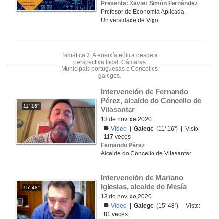
Presenta: Xavier Simón Fernández
Profesor de Economía Aplicada,
Universidade de Vigo
Temática 3: A enerxía eólica desde a
perspectiva local: Câmaras
Municipais portuguesas e Concellos
galegos.
Intervención de Fernando 
Pérez, alcalde do Concello de 
11' 16''
Vilasantar
13 de nov. de 2020
Vídeo
|
Galego
(11' 16'') | Visto:
117
veces
Fernando Pérez
Alcalde do Concello de Vilasantar
Intervención de Mariano 
Iglesias, alcalde de Mesía
15' 48''
13 de nov. de 2020
Vídeo
|
Galego
(15' 48'') | Visto:
81
veces