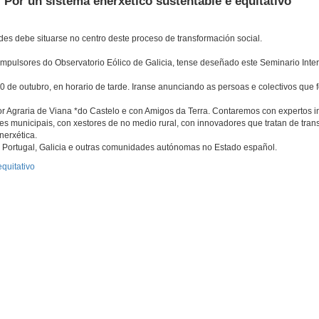
 Por un sistema enerxético sustentable e equitativo
des debe situarse no centro deste proceso de transformación social.
mpulsores do Observatorio Eólico de Galicia, tense deseñado este Seminario Inte
0 de outubro, en horario de tarde. Iranse anunciando as persoas e colectivos que 
 Agraria de Viana *do Castelo e con Amigos da Terra. Contaremos con expertos i
s municipais, con xestores de no medio rural, con innovadores que tratan de tran
nerxética.
, Portugal, Galicia e outras comunidades autónomas no Estado español.
equitativo