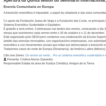
Apertura da Quinta sesión do Seminario Internacional,
Enerxía Comunitaria en Europa
A transición enerxética é imparable, o papel da cidadanía e das súas comunida
Co apoio da Fundación Juana de Vega e a Fundación Isla Couto, os principais i
Sistema Enerxético Sustentable e Equitativo.
É gratuíto e será online. Celebrarase nas tardes dos venres, comezando o día 3
mesas que reuniremos cada venres entre o 30 de outubro e o 11 de decembro.
Está organizado polo OEGA pero contamos coa colaboración da Escola Superior
ámbito das enerxías renovables, con organizacións empresarias, con autoridade
enerxético e con movementos sociais que loitan por democratizar a transición e
Trataremos casos do norte de Europa (Dinamarca), de América Latina (México)
i18n.one.Series:
Os venres ao vento... Por un sistema enerxético sustentable e 
Presenta: Cristina Alonso Saavedra
Responsable Estatal da área de Xustiza Climática, Amigos de la Tierra