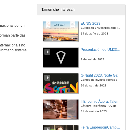
Tamén che interesan
Comunidades de Enerxía: Experiencias de Portugal
Conferencia
EUNIS 2023
rnacional por un
27 de nov. de 2020
European univesrities and the digital transformation: challenges and opportunities ahead
14 de xuño de 2023
forman parte das
Historia de Somenergía
nternacionais no
Conferencia
Presentación do UM23, o novo monopraza de UVigo Motorsport
sformar o sistema
27 de nov. de 2020
7 de xul. de 2023
História da Somenergía
Conferência
G-Night 2023. Noite Galega das Persoas Investigadoras. Conciencias creativas
27 de nov. de 2020
Centos de investigadoras e investigadores, decenas de actividades e sete cidades
29 de set. de 2023
Nosa Enerxía
Alén da cúpula do oligopolio eléctrico
II Encontro Ágora. Talento e innovación na era da transformación dixital
27 de nov. de 2020
Cátedra Telefónica - UVigo. Espazos de innovación
31 de out. de 2023
Nosa Enerxía
Além da cúpula do oligopólio elétrico
Feira EmpregoinCampus Vigo 2024
27 de nov. de 2020