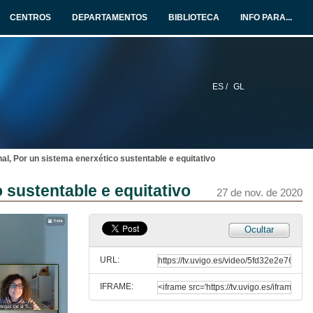
13 de nov. de 2020
CENTROS
DEPARTAMENTOS
BIBLIOTECA
INFO PARA...
Enerxías renovábeis, parques eólicos e innovación tecnolóxica. Presentación dos palestrantes
20 de nov. de 2020
ES /
GL
A enerxía eólica na economía circular
20 de nov. de 2020
al, Por un sistema enerxético sustentable e equitativo
Enerxía minieólica. Tecnoloxía e aproveitamento enerxético
 sustentable e equitativo
20 de nov. de 2020
27 de nov. de 2020
Norvento. Innovación tecnolóxica en eólica dende Galicia
Ocultar
20 de nov. de 2020
URL:
IFRAME:
Enerxías renovábeis, parques eólicos e innovación tecnolóxica. Quenda de cuestións