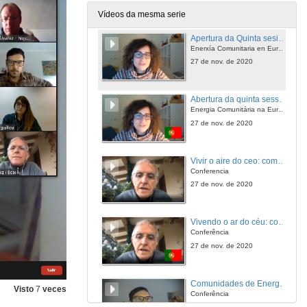
20 de nov. de 2020
Vídeos da mesma serie
Apertura da Quinta sesión do Seminario Internacional, Por un sistema enerxético sustentable e equitativo
Enerxía Comunitaria en Europa
27 de nov. de 2020
Abertura da quinta sessão do Seminário Internacional Por um sistema de energia sustentável e equitativo
Energia Comunitária na Europa
27 de nov. de 2020
Vivir o aire do ceo: compartir un aeroxerador
Conferencia
27 de nov. de 2020
Vivendo o ar do céu: compartilhando uma turbina eólica
Conferência
27 de nov. de 2020
Comunidades de Energia: Experiências de Portugal
Visto
7
veces
Conferência
27 de nov. de 2020