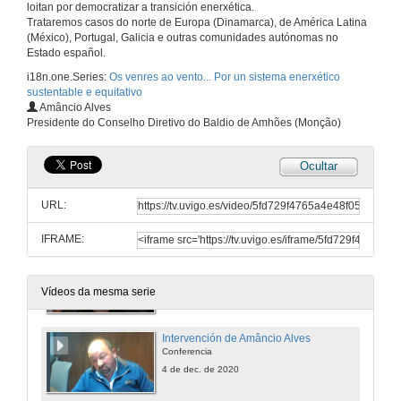
loitan por democratizar a transición enerxética.
Questões. Energia Comunitária na Europa
Trataremos casos do norte de Europa (Dinamarca), de América Latina
(México), Portugal, Galicia e outras comunidades autónomas no
27 de nov. de 2020
Estado español.
i18n.one.Series:
Os venres ao vento... Por un sistema enerxético
sustentable e equitativo
Aperttura da Xornada: Temática 6. Baldios, Comunidades de Montes veciñais e enerxías renovábeis: Portugal e Galiza
Amâncio Alves
Presidente do Conselho Diretivo do Baldio de Amhões (Monção)
4 de dec. de 2020
Ocultar
Intervención de Gonzalo Pérez Vázquez
Conferencia
URL:
4 de dec. de 2020
IFRAME:
Comunidades Enerxéticas
Conferencia
4 de dec. de 2020
Vídeos da mesma serie
Intervención de Amâncio Alves
Conferencia
4 de dec. de 2020