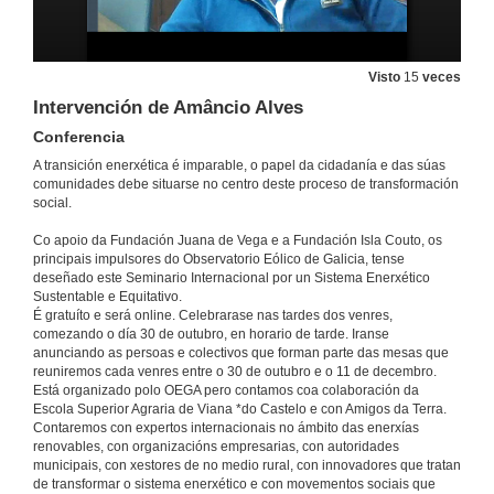
Nosa Enerxía
Além da cúpula do oligopólio elétrico
27 de nov. de 2020
Visto
15
veces
Intervención de Amâncio Alves
Enercoop. Cooperative supplier of renewable energy
Conferencia
Conference
27 de nov. de 2020
A transición enerxética é imparable, o papel da cidadanía e das súas
comunidades debe situarse no centro deste proceso de transformación
social.
Enercoop. Cooperative supplier of renewable energy
Conferencia
Co apoio da Fundación Juana de Vega e a Fundación Isla Couto, os
27 de nov. de 2020
principais impulsores do Observatorio Eólico de Galicia, tense
deseñado este Seminario Internacional por un Sistema Enerxético
Sustentable e Equitativo.
É gratuíto e será online. Celebrarase nas tardes dos venres,
Enercoop. Cooperative supplier of renewable energy
comezando o día 30 de outubro, en horario de tarde. Iranse
Conferência
anunciando as persoas e colectivos que forman parte das mesas que
27 de nov. de 2020
reuniremos cada venres entre o 30 de outubro e o 11 de decembro.
Está organizado polo OEGA pero contamos coa colaboración da
Escola Superior Agraria de Viana *do Castelo e con Amigos da Terra.
Rolda de preguntas. Enerxía Comunitaria en Europa
Contaremos con expertos internacionais no ámbito das enerxías
renovables, con organizacións empresarias, con autoridades
27 de nov. de 2020
municipais, con xestores de no medio rural, con innovadores que tratan
de transformar o sistema enerxético e con movementos sociais que