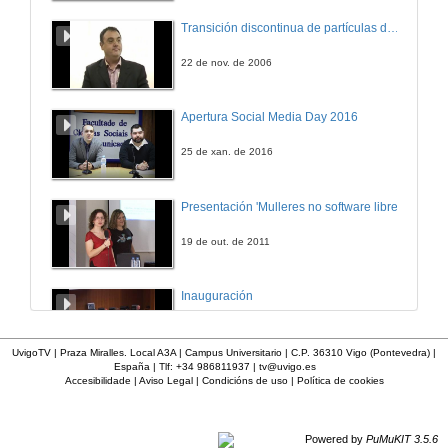
Plataforma a favor das paisaxes de Teruel
Transición discontinua de partículas de microgel termosensible
Conferencia
11 de dec. de 2020
22 de nov. de 2006
Salvemos a comarca de Ordes
Apertura Social Media Day 2016
Conferencia
11 de dec. de 2020
25 de xan. de 2016
05_IEM
Presentación 'Mulleres no software libre'
Conferencia
11 de dec. de 2020
19 de out. de 2011
Impacto da enerxía eólica en áreas comunitarias en Portugal
Inauguración
Conferencia
11 de dec. de 2020
8 de maio de 2010
UvigoTV | Praza Miralles. Local A3A | Campus Universitario | C.P. 36310 Vigo (Pontevedra) |
España | Tlf: +34 986811937 |
tv@uvigo.es
Rolda de preguntas. Temática 7 Eólicos si pero non así... (Galiza) e Eólicos não vão mal... (Portugal)
Accesibilidade
|
Aviso Legal
|
Condicións de uso
|
Política de cookies
A inserción laboral dos licenciados en Ciencias do Mar: a carreira investigadora
11 de dec. de 2020
15 de maio de 2006
Powered by
PuMuKIT 3.5.6