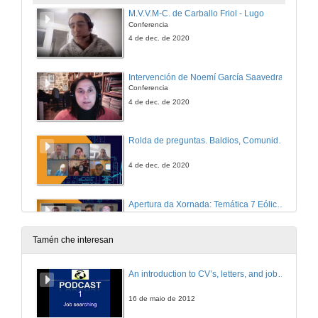
M.V.V.M-C. de Carballo Friol - Lugo
Conferencia
4 de dec. de 2020
Intervención de Noemí García Saavedra
Conferencia
4 de dec. de 2020
Rolda de preguntas. Baldios, Comunidades de Montes veciñais e enerxías renovábeis: Portugal e Galiza
4 de dec. de 2020
Apertura da Xornada: Temática 7 Eólicos si pero non así... (Galiza) e Eólicos não vão mal... (Portugal)
11 de dec. de 2020
Tamén che interesan
Presentacion dos conferenciantes
An introduction to CV’s, letters, and job searching
11 de dec. de 2020
16 de maio de 2012