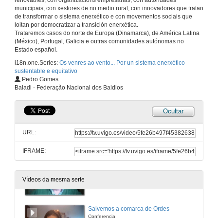
renovables, con organizacións empresarias, con autoridades
municipais, con xestores de no medio rural, con innovadores que tratan
4 de dec. de 2020
de transformar o sistema enerxético e con movementos sociais que
loitan por democratizar a transición enerxética.
Trataremos casos do norte de Europa (Dinamarca), de América Latina
Rolda de preguntas. Baldios, Comunidades de Montes veciñais e enerxías renovábeis: Portugal e Galiza
(México), Portugal, Galicia e outras comunidades autónomas no
Estado español.
4 de dec. de 2020
i18n.one.Series:
Os venres ao vento... Por un sistema enerxético
sustentable e equitativo
Apertura da Xornada: Temática 7 Eólicos si pero non así... (Galiza) e Eólicos não vão mal... (Portugal)
Pedro Gomes
Baladi - Federação Nacional dos Baldios
11 de dec. de 2020
Ocultar
Presentacion dos conferenciantes
URL:
11 de dec. de 2020
IFRAME:
Plataforma a favor das paisaxes de Teruel
Conferencia
Vídeos da mesma serie
11 de dec. de 2020
Salvemos a comarca de Ordes
Conferencia