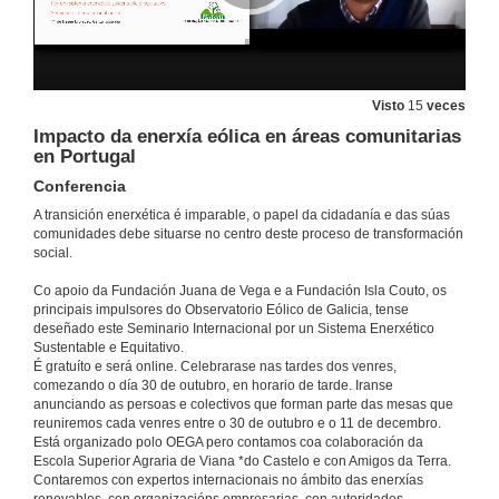
4 de dec. de 2020
Intervención de Gonzalo Pérez Vázquez
Conferencia
Visto
15
veces
4 de dec. de 2020
Impacto da enerxía eólica en áreas comunitarias
en Portugal
Comunidades Enerxéticas
Conferencia
Conferencia
A transición enerxética é imparable, o papel da cidadanía e das súas
4 de dec. de 2020
comunidades debe situarse no centro deste proceso de transformación
social.
Intervención de Amâncio Alves
Co apoio da Fundación Juana de Vega e a Fundación Isla Couto, os
Conferencia
principais impulsores do Observatorio Eólico de Galicia, tense
4 de dec. de 2020
deseñado este Seminario Internacional por un Sistema Enerxético
Sustentable e Equitativo.
É gratuíto e será online. Celebrarase nas tardes dos venres,
M.V.V.M-C. de Carballo Friol - Lugo
comezando o día 30 de outubro, en horario de tarde. Iranse
Conferencia
anunciando as persoas e colectivos que forman parte das mesas que
4 de dec. de 2020
reuniremos cada venres entre o 30 de outubro e o 11 de decembro.
Está organizado polo OEGA pero contamos coa colaboración da
Escola Superior Agraria de Viana *do Castelo e con Amigos da Terra.
Intervención de Noemí García Saavedra
Contaremos con expertos internacionais no ámbito das enerxías
Conferencia