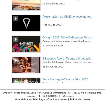
14 de xuño de 2023
Presentación do UM23, o novo monopraza de UVigo Motorsport
7 de xul. de 2023
G-Night 2023. Noite Galega das Persoas Investigadoras. Conciencias creativas
Centos de investigadoras e investigadores, decenas de actividades e sete cidades
29 de set. de 2023
II Encontro Ágora. Talento e innovación na era da transformación dixital
Cátedra Telefónica - UVigo. Espazos de innovación
31 de out. de 2023
Feira EmpregoinCampus Vigo 2024
Preto de medio millar de alumnas e alumnos buscan coñecer máis de preto as oportunidades que lles achegan as arredor de medio cento de empresas que participan na edición viguesa da feira. Xunto coa visita aos stands, durante a feria desenvólvense varias actividades complementarias, como obradoiros, conversas, mesas redondas ou o pasaporte de empregabilidade, un espazo no que poderán recibir asesoramento sobre o seu CV.
29 de feb. de 2024
UvigoTV | Praza Miralles. Local A3A | Campus Universitario | C.P. 36310 Vigo (Pontevedra) |
España | Tlf: +34 986811937 |
tv@uvigo.es
Accesibilidade
|
Aviso Legal
|
Condicións de uso
|
Política de cookies
Imaxinémonos sen límites. Cátedras Telefónica
Sólo quen coñece as preguntas pode imaxinar novas respostas