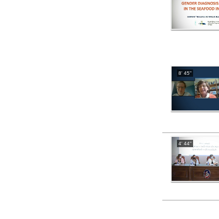
8' 45''
4' 44''