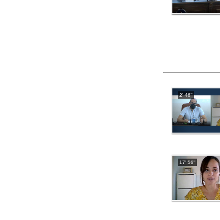
2' 46''
17' 56''