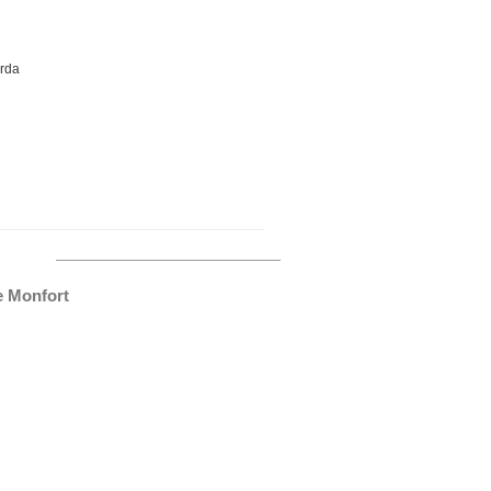
arda
e Monfort