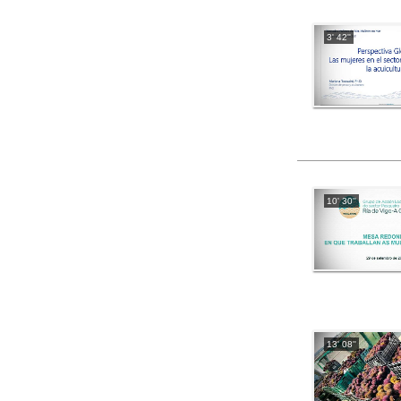
3' 42''
10' 30''
13' 08''