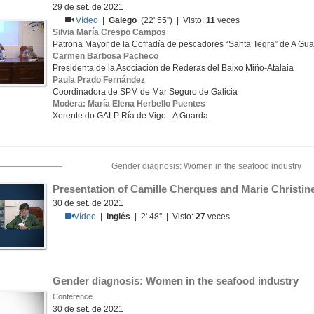
29 de set. de 2021
Vídeo
|
Galego
(22' 55'') | Visto:
11
veces
Silvia María Crespo Campos
Patrona Mayor de la Cofradía de pescadores “Santa Tegra” de A Gu
Carmen Barbosa Pacheco
Presidenta de la Asociación de Rederas del Baixo Miño-Atalaia
Paula Prado Fernández
Coordinadora de SPM de Mar Seguro de Galicia
Modera: María Elena Herbello Puentes
Xerente do GALP Ría de Vigo - A Guarda
Gender diagnosis: Women in the seafood industry
Presentation of Camille Cherques and Marie Christin
30 de set. de 2021
Vídeo
|
Inglés
| 2' 48'' | Visto:
27
veces
Gender diagnosis: Women in the seafood industry
Conference
30 de set. de 2021