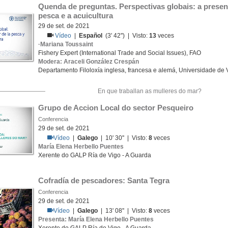
Quenda de preguntas. Perspectivas globais: a presen
pesca e a acuicultura
29 de set. de 2021
Vídeo
|
Español
(3' 42'') | Visto:
13
veces
·Mariana Toussaint
Fishery Expert (International Trade and Social Issues), FAO
Modera: Araceli González Crespán
Departamento Filoloxía inglesa, francesa e alemá, Universidade de 
En que traballan as mulleres do mar?
Grupo de Accion Local do sector Pesqueiro
Conferencia
29 de set. de 2021
Vídeo
|
Galego
| 10' 30'' | Visto:
8
veces
María Elena Herbello Puentes
Xerente do GALP Ría de Vigo - A Guarda
Cofradía de pescadores: Santa Tegra
Conferencia
29 de set. de 2021
Vídeo
|
Galego
| 13' 08'' | Visto:
8
veces
Presenta: María Elena Herbello Puentes