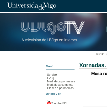
A televisión da UVigo en Internet
INICIO
Xornadas. 
Menú
Mesa re
Servizo
F.A.Q.
Mediateca por meses
Mediateca completa
Clases e polimedias
UvigoTV en:
Youtube EDU