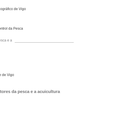
nográfico de Vigo
ntrol da Pesca
esca e a
e de Vigo
tores da pesca e a acuicultura