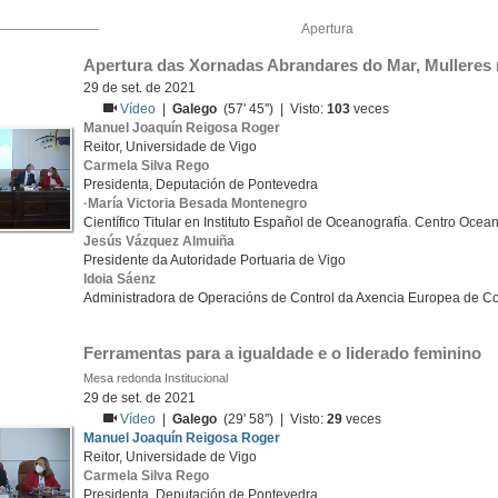
Apertura
Apertura das Xornadas Abrandares do Mar, Mulleres
29 de set. de 2021
Vídeo
|
Galego
(57' 45'') | Visto:
103
veces
Manuel Joaquín Reigosa Roger
Reitor, Universidade de Vigo
Carmela Silva Rego
Presidenta, Deputación de Pontevedra
·María Victoria Besada Montenegro
Científico Titular en Instituto Español de Oceanografía. Centro Ocea
Jesús Vázquez Almuiña
Presidente da Autoridade Portuaria de Vigo
Idoia Sáenz
Administradora de Operacións de Control da Axencia Europea de Co
Ferramentas para a igualdade e o liderado feminino
Mesa redonda Institucional
29 de set. de 2021
Vídeo
|
Galego
(29' 58'') | Visto:
29
veces
Manuel Joaquín Reigosa Roger
Reitor, Universidade de Vigo
Carmela Silva Rego
Presidenta, Deputación de Pontevedra