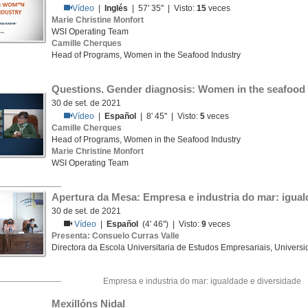
Vídeo
|
Inglés
| 57' 35'' | Visto:
15
veces
Marie Christine Monfort
WSI Operating Team
Camille Cherques
Head of Programs, Women in the Seafood Industry
Questions. Gender diagnosis: Women in the seafood 
30 de set. de 2021
Vídeo
|
Español
| 8' 45'' | Visto:
5
veces
Camille Cherques
Head of Programs, Women in the Seafood Industry
Marie Christine Monfort
WSI Operating Team
Apertura da Mesa: Empresa e industria do mar: igual
30 de set. de 2021
Vídeo
|
Español
(4' 46'') | Visto:
9
veces
Presenta: Consuelo Curras Valle
Directora da Escola Universitaria de Estudos Empresariais, Univers
Empresa e industria do mar: igualdade e diversidade
Mexillóns Nidal