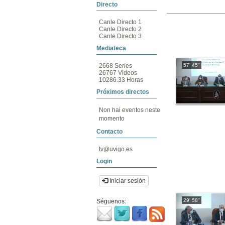
Directo
Canle Directo 1
Canle Directo 2
Canle Directo 3
Mediateca
57' 45''
2668 Series
26767 Videos
10286.33 Horas
Próximos directos
Non hai eventos neste
momento
Contacto
tv@uvigo.es
Login
Iniciar sesión
29' 58''
Séguenos: