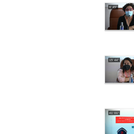
6' 45''
15' 44''
41' 01''