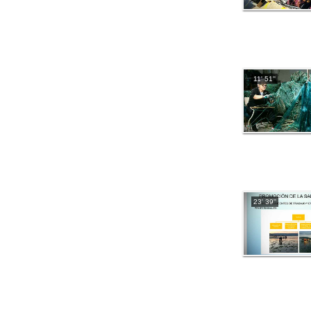
11' 51''
23' 39''