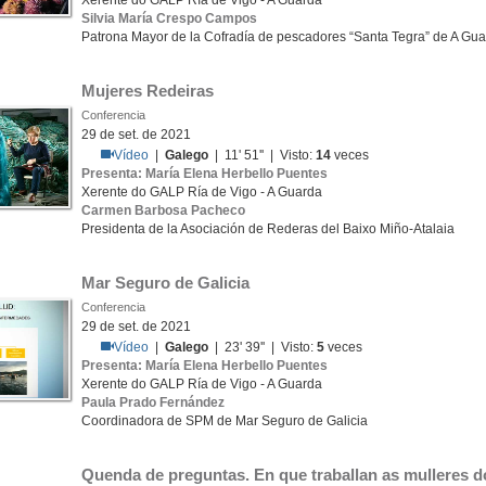
Xerente do GALP Ría de Vigo - A Guarda
Silvia María Crespo Campos
Patrona Mayor de la Cofradía de pescadores “Santa Tegra” de A Gu
Mujeres Redeiras
Conferencia
29 de set. de 2021
Vídeo
|
Galego
| 11' 51'' | Visto:
14
veces
Presenta: María Elena Herbello Puentes
Xerente do GALP Ría de Vigo - A Guarda
Carmen Barbosa Pacheco
Presidenta de la Asociación de Rederas del Baixo Miño-Atalaia
Mar Seguro de Galicia
Conferencia
29 de set. de 2021
Vídeo
|
Galego
| 23' 39'' | Visto:
5
veces
Presenta: María Elena Herbello Puentes
Xerente do GALP Ría de Vigo - A Guarda
Paula Prado Fernández
Coordinadora de SPM de Mar Seguro de Galicia
Quenda de preguntas. En que traballan as mulleres 