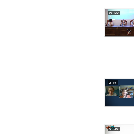
22' 55''
2' 48''
57' 35''