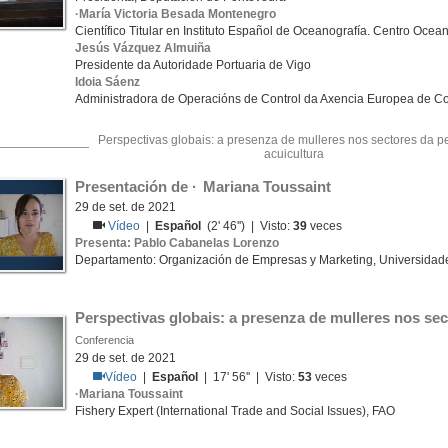
·María Victoria Besada Montenegro
Científico Titular en Instituto Español de Oceanografía. Centro Ocea
Jesús Vázquez Almuiña
Presidente da Autoridade Portuaria de Vigo
Idoia Sáenz
Administradora de Operacións de Control da Axencia Europea de Co
Perspectivas globais: a presenza de mulleres nos sectores da p
acuicultura
Presentación de ·	Mariana Toussaint
29 de set. de 2021
Vídeo
|
Español
(2' 46'') | Visto:
39
veces
Presenta: Pablo Cabanelas Lorenzo
Departamento: Organización de Empresas y Marketing, Universidad
Perspectivas globais: a presenza de mulleres nos sec
Conferencia
29 de set. de 2021
Vídeo
|
Español
| 17' 56'' | Visto:
53
veces
·Mariana Toussaint
Fishery Expert (International Trade and Social Issues), FAO