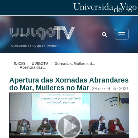
TOGGLE
Toggle
SEARCH
navigatio
A televisión da UVigo en Internet
INICIO
UVIGOTV
Xornadas. Mulleres d
...
Apertura das
...
Apertura das Xornadas Abrandares
do Mar, Mulleres no Mar
29 de set. de 2021