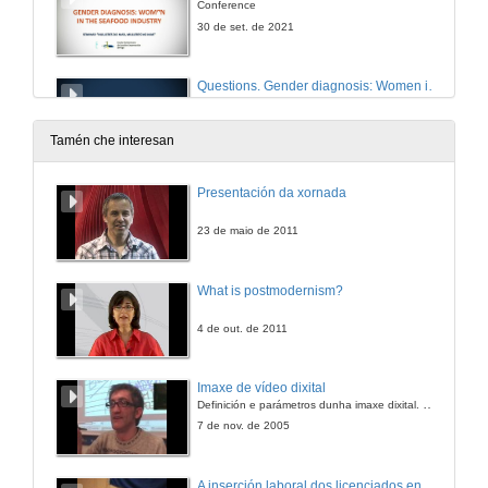
Conference
30 de set. de 2021
Questions. Gender diagnosis: Women in the seafood industry
30 de set. de 2021
Tamén che interesan
Apertura da Mesa: Empresa e industria do mar: igualdade e diversidade
Presentación da xornada
30 de set. de 2021
23 de maio de 2011
Mexillóns Nidal
What is postmodernism?
Conferencia
30 de set. de 2021
4 de out. de 2011
Conservas Friscos
Imaxe de vídeo dixital
Conferencia
Definición e parámetros dunha imaxe dixital. Resolución e Aspecto. Profundidade da cor. Compresión. Frame por segundo. Entrelazado. Campos, cadros
30 de set. de 2021
7 de nov. de 2005
Nueva Pescanova
A inserción laboral dos licenciados en Ciencias do Mar: a carreira investigadora