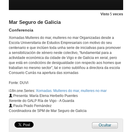
Mesa redonda Institucional
29 de set. de 2021
Visto
5
veces
Mar Seguro de Galicia
Presentación de · Mariana Toussaint
Conferencia
29 de set. de 2021
Xornadas Mulleres do mar, mulleres no mar Organizadas desde a
Escola Universitaria de Estudos Empresariais con motivo do seu
centenario e que inclúen toda unha serie de iniciativas para promover
Perspectivas globais: a presenza de mulleres nos sectores da pesca e a acuicultura
a sensibilización de xénero neste colectivo, “fundamental para a
Conferencia
actividade económica da cidade de Vigo e de Galicia en xeral, pero
29 de set. de 2021
que está en condicións de desigualdade con respecto aos homes que
traballan no mesmo sector”, tal e como subliñou a directora da escola
Consuelo Currás na apertura das xornadas
Quenda de preguntas. Perspectivas globais: a presenza de mulleres nos sectores da pesca e a acuicultura
Fonte: DUVI
29 de set. de 2021
i18n.one.Series:
Xornadas. Mulleres do mar, mulleres no mar
Presenta: María Elena Herbello Puentes
Xerente do GALP Ría de Vigo - A Guarda
Grupo de Accion Local do sector Pesqueiro
Paula Prado Fernández
Conferencia
Coordinadora de SPM de Mar Seguro de Galicia
29 de set. de 2021
Ocultar
Cofradía de pescadores: Santa Tegra