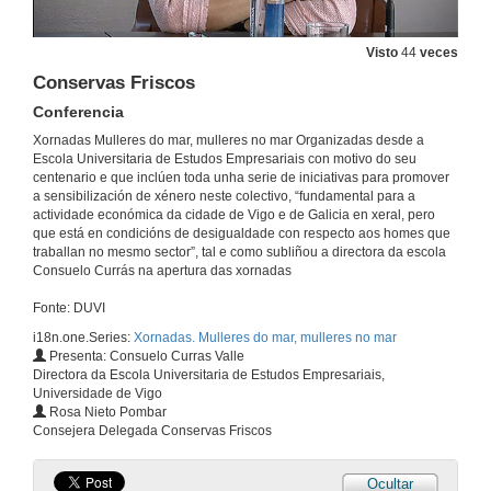
Mar Seguro de Galicia
Conferencia
Visto
44
veces
29 de set. de 2021
Conservas Friscos
Conferencia
Quenda de preguntas. En que traballan as mulleres do mar?
Xornadas Mulleres do mar, mulleres no mar Organizadas desde a
29 de set. de 2021
Escola Universitaria de Estudos Empresariais con motivo do seu
centenario e que inclúen toda unha serie de iniciativas para promover
a sensibilización de xénero neste colectivo, “fundamental para a
Presentation of Camille Cherques and Marie Christine Monfort
actividade económica da cidade de Vigo e de Galicia en xeral, pero
que está en condicións de desigualdade con respecto aos homes que
30 de set. de 2021
traballan no mesmo sector”, tal e como subliñou a directora da escola
Consuelo Currás na apertura das xornadas
Fonte: DUVI
Gender diagnosis: Women in the seafood industry
Conference
i18n.one.Series:
Xornadas. Mulleres do mar, mulleres no mar
30 de set. de 2021
Presenta: Consuelo Curras Valle
Directora da Escola Universitaria de Estudos Empresariais,
Universidade de Vigo
Questions. Gender diagnosis: Women in the seafood industry
Rosa Nieto Pombar
Consejera Delegada Conservas Friscos
30 de set. de 2021
Ocultar