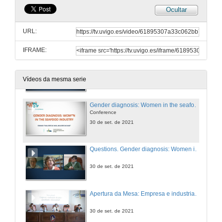
Ocultar
Quenda de preguntas. En que traballan as mulleres do mar?
URL:
29 de set. de 2021
IFRAME:
Presentation of Camille Cherques and Marie Christine Monfort
30 de set. de 2021
Vídeos da mesma serie
Gender diagnosis: Women in the seafood industry
Conference
30 de set. de 2021
Questions. Gender diagnosis: Women in the seafood industry
30 de set. de 2021
Apertura da Mesa: Empresa e industria do mar: igualdade e diversidade
30 de set. de 2021