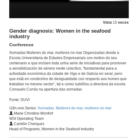
Quenda de preguntas. Perspectivas globais: a presenza de mulleres nos sectores da pesca e a acuicultura
29 de set. de 2021
Visto
15
veces
Gender diagnosis: Women in the seafood
industry
Grupo de Accion Local do sector Pesqueiro
Conferencia
Conference
29 de set. de 2021
Xornadas Mulleres do mar, mulleres no mar Organizadas desde a
Escola Universitaria de Estudos Empresariais con motivo do seu
centenario e que inclúen toda unha serie de iniciativas para promover
Cofradía de pescadores: Santa Tegra
a sensibilización de xénero neste colectivo, “fundamental para a
Conferencia
actividade económica da cidade de Vigo e de Galicia en xeral, pero
29 de set. de 2021
que está en condicións de desigualdade con respecto aos homes que
traballan no mesmo sector”, tal e como subliñou a directora da escola
Consuelo Currás na apertura das xornadas
Mujeres Redeiras
Conferencia
Fonte: DUVI
29 de set. de 2021
i18n.one.Series:
Xornadas. Mulleres do mar, mulleres no mar
Marie Christine Monfort
WSI Operating Team
Mar Seguro de Galicia
Camille Cherques
Conferencia
Head of Programs, Women in the Seafood Industry
29 de set. de 2021