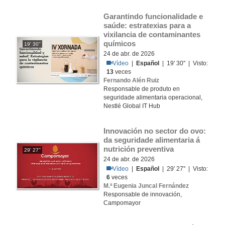
Garantindo funcionalidade e 
saúde: estratexias para a 
vixilancia de contaminantes 
químicos
19' 30''
24 de abr. de 2026
Vídeo
|
Español
| 19' 30'' | Visto:
13
veces
Fernando Alén Ruiz
Responsable de produto en
seguridade alimentaria operacional,
Nestlé Global IT Hub
Innovación no sector do ovo: 
da seguridade alimentaria á 
nutrición preventiva
29' 27''
24 de abr. de 2026
Vídeo
|
Español
| 29' 27'' | Visto:
6
veces
M.ª Eugenia Juncal Fernández
Responsable de innovación,
Campomayor