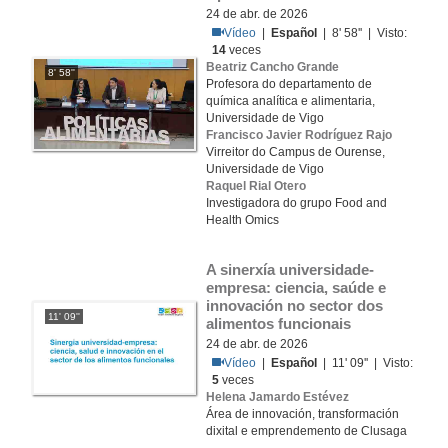
24 de abr. de 2026
Vídeo
|
Español
| 8' 58'' | Visto:
14
veces
Beatriz Cancho Grande
8' 58''
Profesora do departamento de
química analítica e alimentaria,
Universidade de Vigo
Francisco Javier Rodríguez Rajo
Virreitor do Campus de Ourense,
Universidade de Vigo
Raquel Rial Otero
Investigadora do grupo Food and
Health Omics
A sinerxía universidade-
empresa: ciencia, saúde e 
innovación no sector dos 
11' 09''
alimentos funcionais
24 de abr. de 2026
Vídeo
|
Español
| 11' 09'' | Visto:
5
veces
Helena Jamardo Estévez
Área de innovación, transformación
dixital e emprendemento de Clusaga