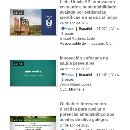
Leite Unicla A2: innovación 
en saúde e sustentabilidade 
avalada por evidencias 
21' 22''
científicas e ensaios clínicos
24 de abr. de 2026
Vídeo
|
Español
| 21' 22'' | Visto:
5
veces
Ismael Martínez Lede
Responsable de innovación, Clun
Innovación enfocada na 
saúde preventiva
18' 45''
24 de abr. de 2026
Vídeo
|
Español
| 18' 45'' | Visto:
3
veces
Jorge Núñez López
CEO, Minimelis
Oildiabet: Intervención 
dietética para avaliar o 
potencial antidiabético dos 
aceites de oliva galegos
27' 39''
24 de abr. de 2026