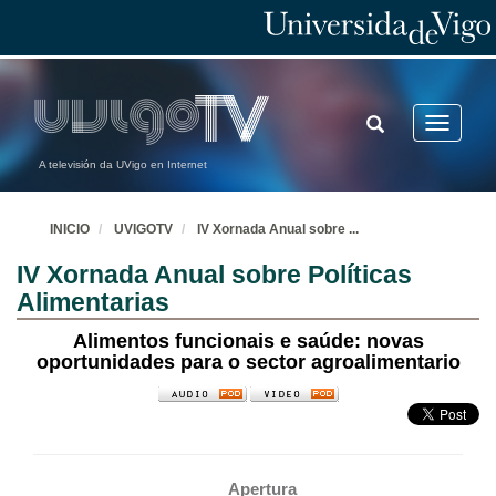
TOGGLE
Toggle
SEARCH
navigatio
A televisión da UVigo en Internet
INICIO
UVIGOTV
IV Xornada Anual sobre
...
IV Xornada Anual sobre Políticas
Alimentarias
Alimentos funcionais e saúde: novas
oportunidades para o sector agroalimentario
Apertura