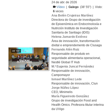
24 de abr. de 2026
Vídeo
|
Galego
(38' 55'') | Visto:
6
veces
Ana Belén Crujeiras Martínez
Directora do Grupo de investigación
de Epixenómica en Endocrinoloxía e
Nutrición Instituto de Investigación
Sanitaria de Santiago (IDIS)
Helena Jamardo Estévez
Área de innovación, transformación
dixital e emprendemento de Clusaga
Fernando Alén Ruiz
38' 55''
Responsable de produto en
seguridade alimentaria operacional,
Nestlé Global IT Hub
M.ª Eugenia Juncal Fernández
Responsable de innovación,
Campomayor
Ismael Martínez Lede
Responsable de innovación, Clun
Jorge Núñez López
CEO, Minimelis
María Figueiredo González
Grupo de investigación Food and
Health Omics. Profesora titular interina
da UVigo