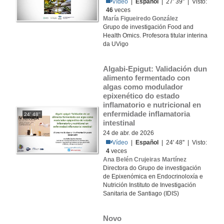
Vídeo
|
Español
| 27' 39'' | Visto:
46
veces
María Figueiredo González
Grupo de investigación Food and
Health Omics. Profesora titular interina
da UVigo
Algabi-Epigut: Validación dun 
alimento fermentado con 
algas como modulador 
epixenético do estado 
inflamatorio e nutricional en 
enfermidade inflamatoria 
24' 48''
intestinal
24 de abr. de 2026
Vídeo
|
Español
| 24' 48'' | Visto:
4
veces
Ana Belén Crujeiras Martínez
Directora do Grupo de investigación
de Epixenómica en Endocrinoloxía e
Nutrición Instituto de Investigación
Sanitaria de Santiago (IDIS)
Novo