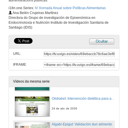
administracións públicas.
24 de abr. de 2026
i18n.one.Series:
IV Xornada Anual sobre Políticas Alimentarias
Ana Belén Crujeiras Martínez
Directora do Grupo de investigación de Epixenómica en
Innovación no sector do ovo: da seguridade alimentaria á nutrición preventiva
Endocrinoloxía e Nutrición Instituto de Investigación Sanitaria de
Santiago (IDIS)
24 de abr. de 2026
Ocultar
Leite Unicla A2: innovación en saúde e sustentabilidade avalada por evidencias científicas e ensaios clínicos
URL:
24 de abr. de 2026
IFRAME:
Innovación enfocada na saúde preventiva
Vídeos da mesma serie
24 de abr. de 2026
Oildiabet: Intervención dietética para avaliar o potencial antidiabético dos aceites de oliva galegos
24 de abr. de 2026
Algabi-Epigut: Validación dun alimento fermentado con algas como modulador epixenético do estado inflamatorio e nutricional en enfermidade inflamatoria intestinal