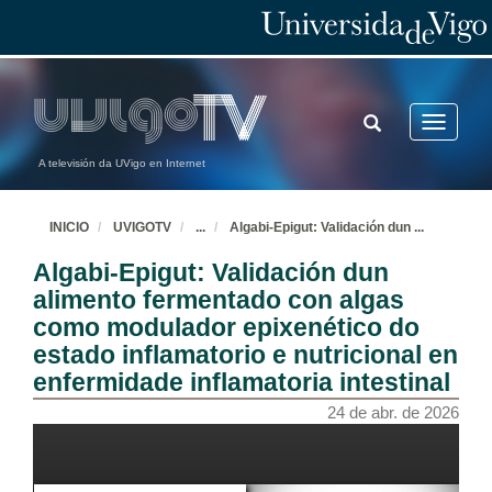
TOGGLE
Toggle
SEARCH
navigatio
A televisión da UVigo en Internet
INICIO
UVIGOTV
...
Algabi-Epigut: Validación dun
...
Algabi-Epigut: Validación dun
alimento fermentado con algas
como modulador epixenético do
estado inflamatorio e nutricional en
enfermidade inflamatoria intestinal
24 de abr. de 2026