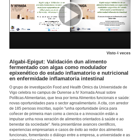
Visto
4
veces
Algabi-Epigut: Validación dun alimento
fermentado con algas como modulador
epixenético do estado inflamatorio e nutricional
en enfermidade inflamatoria intestinal
Apertura
O grupo de investigación Food and Health Omics da Universidade de
24 de abr. de 2026
Vigo celebra no campus de Ourense a IV Xornada Anual sobre
Políticas Alimentarias, que leva por lema Alimentos funcionais e saúde:
novas oportunidades para o sector agroalimentario. A cita, con arredor
A sinerxía universidade-empresa: ciencia, saúde e innovación no sector dos alimentos funcionais
de 185 persoas inscritas, supón "unha oportunidade única para
coñecer de primeira man como a ciencia e a innovación están a
impulsar unha nova xeración de alimentos orientados á saúde e ao
24 de abr. de 2026
benestar da sociedade". Nela presentánse avances científicos,
experiencias empresariais e casos de éxito ao redor dos alimentos
funcionais, fomentando o diálogo entre a empresa, a universidade e as
Garantindo funcionalidade e saúde: estratexias para a vixilancia de contaminantes químicos