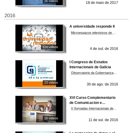
26 videos
18 de maio de 2017
2016
A universidade responde II
Microespazos televisivos de divulgación científica nos cales investigadores universitarios responden a unha pregunta feita pola cidadanía
338 videos
4 de out. de 2016
I Congreso de Estudos
Internacionais de Galicia
Observatorio da Gobernanza G3
23 videos
30 de ago. de 2016
XVI Curso Complementario
de Comunicacion e
Protocolo
V Xornadas Internacionais de Comunicación Institucional e Imaxe Pública
16 videos
11 de xul. de 2016