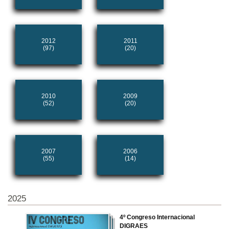
2012
2011
(97)
(20)
2010
2009
(52)
(20)
2007
2006
(55)
(14)
2025
4º Congreso Internacional
DIGRAES