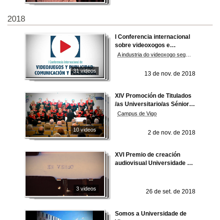
2018
I Conferencia internacional
sobre videoxogos e
publicidade: Comunicación e
A industria do videoxogo segue crecendo de tal xeito que se está a impulsar moitas actividades de ocio e consecuentemente nun soporte de accións publicitarias e de marketing que ademáis axudan a financiar o deseño e desenvolvemento dos produtos.
Persuasión
31 videos
13 de nov. de 2018
XIV Promoción de Titulados
/as Universitario/as Sénior e
XII Promoción de
Campus de Vigo
Titulados/as Superiores
Sénior do Programa para
10 videos
2 de nov. de 2018
Maiores da Universidade de
Vigo
XVI Premio de creación
audiovisual Universidade de
Vigo 2018. Vídeo
Experimental
3 videos
26 de set. de 2018
Somos a Universidade de