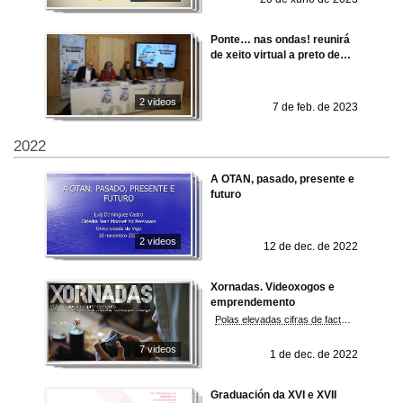
Ponte… nas ondas! reunirá
de xeito virtual a preto de
2000 estudantes de 38
escolas galegos e
portugueses co gallo do 'Día
2 videos
7 de feb. de 2023
Mundial da Radio'', o luns, 13
de febreiro
2022
A OTAN, pasado, presente e
futuro
2 videos
12 de dec. de 2022
Xornadas. Videoxogos e
emprendemento
Polas elevadas cifras de facturación desta industria e pola súa capacidade para xerar emprego e oportunidades de negocio, o sector dos videoxogos contou nos últimos anos cun espazo propio na programación do Pont-Up Store, o encontro do emprendemento que a Universidade de Vigo promove desde hai nove anos en Pontevedra.
7 videos
1 de dec. de 2022
Graduación da XVI e XVII