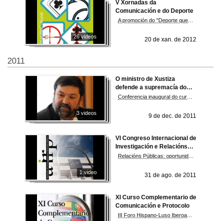
V Xornadas da
Comunicación e do Deporte
A promoción do "Deporte que non é Deporte"
26 videos
20 de xan. de 2012
2011
O ministro de Xustiza
defende a supremacía do
Estado sobre o mercado
Conferencia inaugural do curso 2011/12 no Grao en Dirección e Xestión Pública
para evitar futuras crises
3 videos
9 de dec. de 2011
VI Congreso Internacional de
Investigación e Relacións
Públicas. AIRRPP
Relacións Públicas: oportunidades en tempos de crisis
1 video
31 de ago. de 2011
XI Curso Complementario de
Comunicación e Protocolo
III Foro Hispano-Luso Iberoamericano de Protocolo