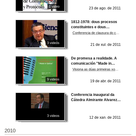
1 video
23 de ago. de 2011
1812-1978: dous procesos
constituintes e dous
resultados diferentes
Conferencia de clausura do curso académico no grao de dirección e xestión pública
3 videos
21 de xul. de 2011
De promesa a realidade. A
comunicación "Made in
Galicia"
Visiona as dúas primeiras xornadas do ciclo
9 videos
19 de abr. de 2011
Conferencia inaugural da
Cátedra Almirante Alvarez
Ossorio
3 videos
12 de xan. de 2011
2010