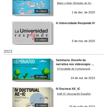
Baixo o título «Estudos do Xogo: Encrucilladas e Diálogos», este encontro busca reflexionar sobre os cruces e as interaccións que configuran o campo dos estudos do xogo na actualidade. O congreso propón un espazo de análise interdisciplinar, fomentando o diálogo entre perspectivas académicas, enfoques teóricos e metodolóxicos diversos, e as crecentes aplicacións do xogo en contextos culturais, educativos e tecnolóxicos. Convidamos a investigadores, doutorandos e especialistas a compartir os seus avances e contribuír ao debate crítico sobre os retos e oportunidades neste dinámico ámbito de estudo.
44 videos
1 de dec. de 2025
A Universidade Responde IV
10 videos
5 de nov. de 2025
2023
Seminario. Deseño da
narrativa nos videoxogos a
través das mecánicas e a
A Facultade de Comunicación acolle o seminario de Deseño da narrativa nos videoxogos a través das mecánicas e da estética, que reúne diferentes académicos e profesionais da industria do videoxogo. Promovido polo grupo de investigación -V-NPC, o encontro desenvólvese nun formato híbrido, combinando o seguimento presencial e virtual. A idea deste seminario é falar daquelas cuestións que normalmente non se tratan á hora de falar de narrativa e videoxogo e que son aspectos fundamentais como a parte visual e sonora.
estética
29 videos
24 de out. de 2023
IV Doctoral AE_IC
A AE-IC (Asociación Española de Investigación en Comunicación) convoca a súa IV Doctorial, como espazo de difusión dos resultados do VIII Congreso Internacional celebrado na Universitat Autònoma de Barcelona (2022), e como lugar de encontro e diálogo con e entre as/vos mozas investigadoras/é que constitúen o futuro do noso ámbito académico. O modo de participación será presencial, con actuación prioritaria do Consello Científico da AE-IC e dos relatores e moderadores, e celebrarase na Facultade de Comunicación da Universidade de Vigo, situada no Campus A Xunqueira, en Pontevedra, os días 15 e 16 de xuño de 2023.
11 videos
20 de xuño de 2023