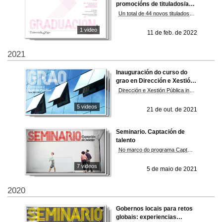
promocións de titulados/as
universitarios/as senior XIV
Un total de 44 novos titulados e tituladas, procedentes dos tres campus da UVigo, reciben os seus diplomas nun acto no que, ademais das autoridades académicas, interveñen tamén o padriño destas promocións, o profesor Celso Cancela, e representantes do alumnado. A graduación complétase coas actuacións dos coros de alumnos de do Grupo de Música Tradicional do campus pontevedrés.
e XV promocións de
titulados/as superiores
1 video
11 de feb. de 2022
senior
2021
Inauguración do curso do
grao en Dirección e Xestión
Pública
Dirección e Xestión Pública inaugura o curso explorando o papel da intelixencia artificial no futuro das administracións
5 videos
21 de out. de 2021
Seminario. Captación de
talento
No marco do programa Captación de talento, do Ministerio de Política Territorial y Función Pública, desenvólvese un webinar sobre emprego público no que participan Javier Rueda, secretario xeral da Función Pública; Cristina Fernández, directora xeral da Función Pública; Pilar Moreno, da escala de funcionarios da administración local con habilitación de carácter nacional; Daniel Gómez, do corpo superior de inspectores de Hacienda do Estado; e Sergio Prieto, do corpo de inspectores do Soivre.
7 videos
5 de maio de 2021
2020
Gobernos locais para retos
globais: experiencias