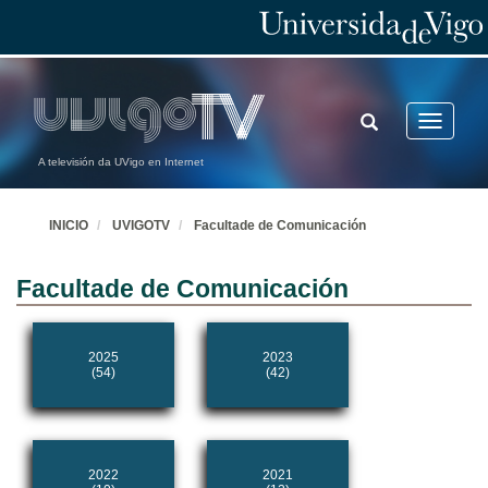
TOGGLE
Toggle
SEARCH
navigatio
A televisión da UVigo en Internet
INICIO
UVIGOTV
Facultade de Comunicación
Facultade de Comunicación
2025
2023
(54)
(42)
2022
2021