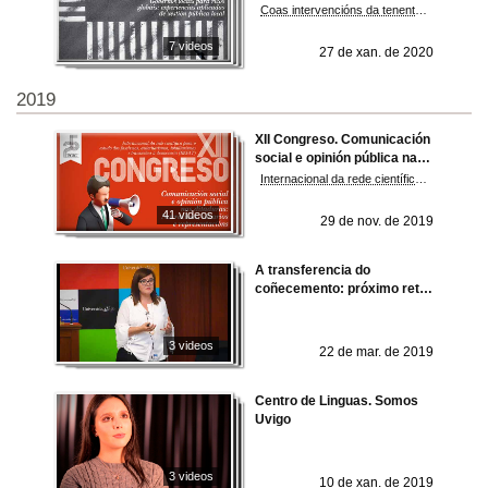
aplicadas de xestión pública
Coas intervencións da tenente de alcalde e concelleira de Promoción da Cidade, Réxime Interior e Contratación do Concello de Pontevedra, Anabel Gulías; o alcalde de Cerdedo-Cotobade, Jorge Cubela; o deputado de Réxime Interior, Economía, Facenda e Novas Tecnoloxías da Deputación de Pontevedra, Carlos López Font, e a concelleira de promoción Económica, Emprego e Xuventude do Concello de Vilagarcía de Arousa, Alba Briones.
local
7 videos
27 de xan. de 2020
2019
XII Congreso. Comunicación
social e opinión pública nas
ditaduras: Narrativas,
Internacional da rede científica para o estudo dos fascismos, autoritarismos, totalitarismos e transicións á democracia (REFAT)
idearios y representacións
41 videos
29 de nov. de 2019
A transferencia do
coñecemento: próximo reto
europeo
3 videos
22 de mar. de 2019
Centro de Linguas. Somos
Uvigo
3 videos
10 de xan. de 2019