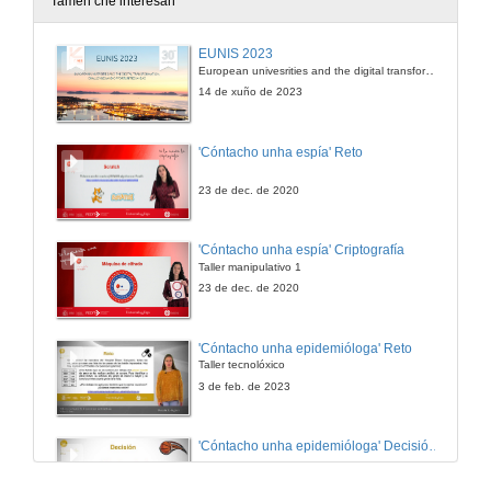
Tamén che interesan
EUNIS 2023
European univesrities and the digital transformation: challenges and opportunities ahead
14 de xuño de 2023
'Cóntacho unha espía' Reto
23 de dec. de 2020
'Cóntacho unha espía' Criptografía
Taller manipulativo 1
23 de dec. de 2020
'Cóntacho unha epidemióloga' Reto
Taller tecnolóxico
3 de feb. de 2023
'Cóntacho unha epidemióloga' Decisións nun partido de baloncesto 4
3 de feb. de 2023