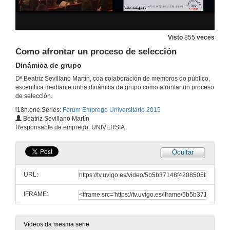
Traballar en Europa: Un dereito/Unha oportunidade. EURES Transfronteirizo Galiza-Norte de Portugal, servizo de apoio á mobilidade
Visto
855
veces
5 de maio de 2015
Como afrontar un proceso de selección
Dinámica de grupo
Estudar e Traballar en Europa
Dª Beatriz Sevillano Martín, coa colaboración de membros do público,
Comunicar as competencias e cualificacións para diferenciarse de outros candidatos
escenifica mediante unha dinámica de grupo como afrontar un proceso
5 de maio de 2015
de selección.
i18n.one.Series:
Forum Emprego Universitario 2015
Identidad dixital e posicionamento persoal para a busca de emprego
Beatriz Sevillano Martín
Presentación
Responsable de emprego, UNIVERSIA
5 de maio de 2015
Ocultar
Identidade dixital e posicionamento persoal para a busca de emprego
URL:
5 de maio de 2015
IFRAME:
Identidade dixital e posicionamento persoal para a busca de emprego
Vídeos da mesma serie
5 de maio de 2015