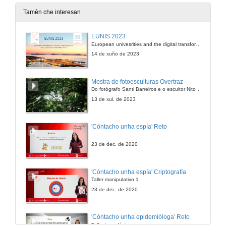
3 de xul. de 2009
Tamén che interesan
Intervencion de Felipe Trillo
EUNIS 2023
European univesrities and the digital transformation: challenges and opportunities ahead
3 de xul. de 2009
14 de xuño de 2023
Intervencion de Pedro Membiela
Mostra de fotoesculturas Overtraz
Do fotógrafo Santi Barreiros e o escultor Nito Contreras.
3 de xul. de 2009
13 de xul. de 2023
Presentación
'Cóntacho unha espía' Reto
4 de xul. de 2009
23 de dec. de 2020
Educar por competencias, ¿qué hai de novo?
'Cóntacho unha espía' Criptografía
Taller manipulativo 1
4 de xul. de 2009
23 de dec. de 2020
Turno de preguntas
'Cóntacho unha epidemióloga' Reto
Taller tecnolóxico