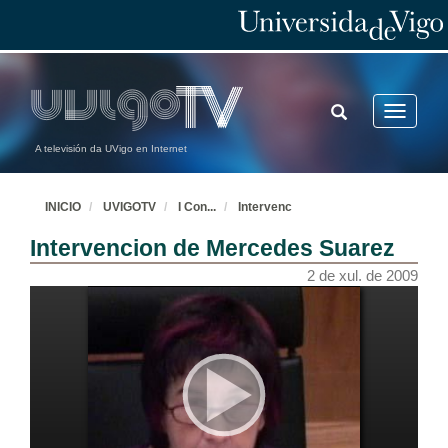
TOGGLE
Toggle
SEARCH
navigatio
A televisión da UVigo en Internet
INICIO
UVIGOTV
I Con
...
Intervenc
Intervencion de Mercedes Suarez
2 de xul. de 2009