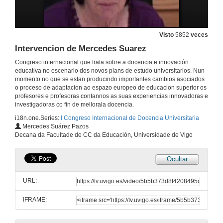
Presentación
Visto
5852
veces
Intervencion de Mercedes Suarez
2 de xul. de 2009
Congreso internacional que trata sobre a docencia e innovación
educativa no escenario dos novos plans de estudo universitarios. Nun
A avaliacion ao servizo de quen aprende
momento no que se estan producindo importantes cambios asociados
o proceso de adaptacion ao espazo europeo de educacion superior os
2 de xul. de 2009
profesores e profesoras contannos as suas experiencias innovadoras e
investigadoras co fin de mellorala docencia.
i18n.one.Series:
I Congreso Internacional de Docencia Universitaria
Turno de preguntas
Mercedes Suárez Pazos
Decana da Facultade de CC da Educación, Universidade de Vigo
2 de xul. de 2009
Ocultar
Presentación
URL:
2 de xul. de 2009
IFRAME:
Intervencion de Miguel Angel Zabalza