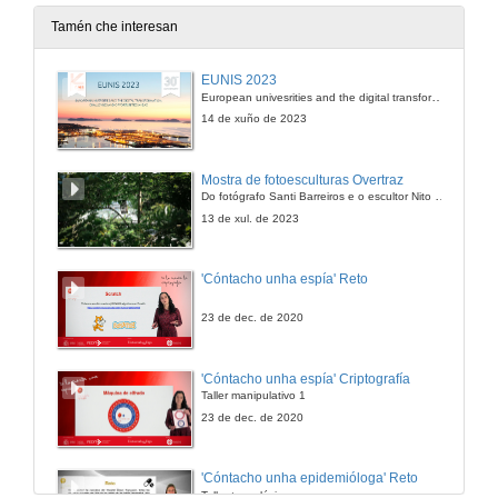
4 de xul. de 2009
Tamén che interesan
Peche do Congreso
EUNIS 2023
European univesrities and the digital transformation: challenges and opportunities ahead
4 de xul. de 2009
14 de xuño de 2023
Actuación do Coro Universitario de Vigo
Mostra de fotoesculturas Overtraz
Do fotógrafo Santi Barreiros e o escultor Nito Contreras.
4 de xul. de 2009
13 de xul. de 2023
'Cóntacho unha espía' Reto
23 de dec. de 2020
'Cóntacho unha espía' Criptografía
Taller manipulativo 1
23 de dec. de 2020
'Cóntacho unha epidemióloga' Reto
Taller tecnolóxico