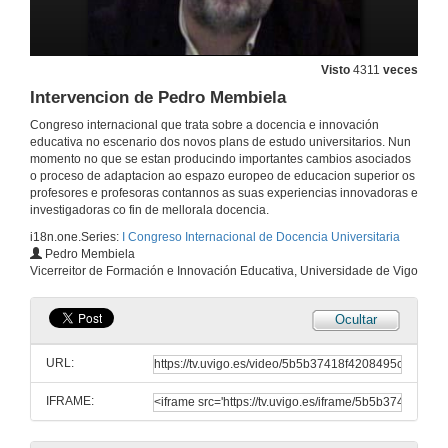
2 de xul. de 2009
Intervencion de Mariló Candedo
Visto
4311
veces
Intervencion de Pedro Membiela
2 de xul. de 2009
Congreso internacional que trata sobre a docencia e innovación
educativa no escenario dos novos plans de estudo universitarios. Nun
Turno de Preguntas
momento no que se estan producindo importantes cambios asociados
o proceso de adaptacion ao espazo europeo de educacion superior os
2 de xul. de 2009
profesores e profesoras contannos as suas experiencias innovadoras e
investigadoras co fin de mellorala docencia.
i18n.one.Series:
I Congreso Internacional de Docencia Universitaria
Actuacion do grupo Musical Nao D'ire
Pedro Membiela
Vicerreitor de Formación e Innovación Educativa, Universidade de Vigo
2 de xul. de 2009
Ocultar
Presentacion
URL:
3 de xul. de 2009
IFRAME:
Intervencion de Felipe Trillo