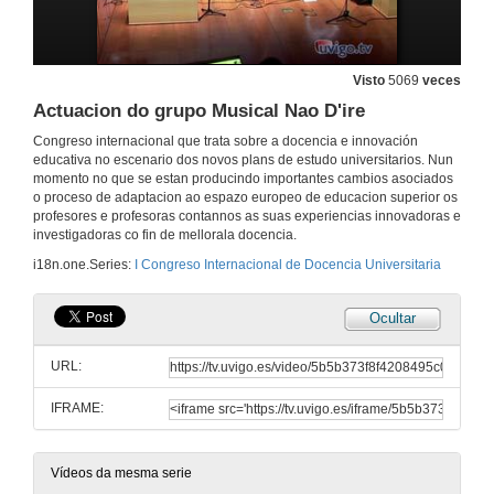
Presentación
2 de xul. de 2009
Visto
5069
veces
Actuacion do grupo Musical Nao D'ire
Intervencion de Miguel Angel Zabalza
Congreso internacional que trata sobre a docencia e innovación
educativa no escenario dos novos plans de estudo universitarios. Nun
2 de xul. de 2009
momento no que se estan producindo importantes cambios asociados
o proceso de adaptacion ao espazo europeo de educacion superior os
profesores e profesoras contannos as suas experiencias innovadoras e
Intervencion de Mercedes Suarez
investigadoras co fin de mellorala docencia.
i18n.one.Series:
I Congreso Internacional de Docencia Universitaria
2 de xul. de 2009
Ocultar
Intervencion de Mariló Candedo
URL:
2 de xul. de 2009
IFRAME:
Turno de Preguntas
2 de xul. de 2009
Vídeos da mesma serie