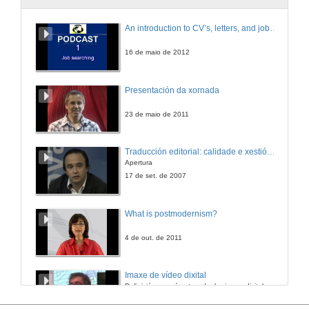
Educar por competencias, ¿qué hai de novo?
An introduction to CV’s, letters, and job searching
4 de xul. de 2009
16 de maio de 2012
Turno de preguntas
Presentación da xornada
4 de xul. de 2009
23 de maio de 2011
Actuación do Coro Universitario de Vigo
Traducción editorial: calidade e xestión de proxectos
Apertura
4 de xul. de 2009
17 de set. de 2007
Peche do Congreso
What is postmodernism?
4 de xul. de 2009
4 de out. de 2011
Actuación do Coro Universitario de Vigo
Imaxe de vídeo dixital
Definición e parámetros dunha imaxe dixital. Resolución e Aspecto. Profundidade da cor. Compresión. Frame por segundo. Entrelazado. Campos, cadros
4 de xul. de 2009
7 de nov. de 2005