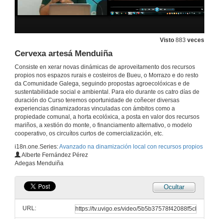
Turismo, ocio e cooperativismo no Val Miñor
11 de set. de 2014
Visto
883
veces
Cervexa artesá Menduiña
Turismo, ocio e cooperativismo no Val Miñor: Quenda de preguntas
Consiste en xerar novas dinámicas de aproveitamento dos recursos
propios nos espazos rurais e costeiros de Bueu, o Morrazo e do resto
11 de set. de 2014
da Comunidade Galega, seguindo propostas agroecolóxicas e de
sustentabilidade social e ambiental. Para elo durante os catro días de
duración do Curso teremos oportunidade de coñecer diversas
As cooperativas de consumo e o seu papel no fomento de novos proxectos agroecolóxicos
experiencias dinamizadoras vinculadas con ámbitos como a
propiedade comunal, a horta ecolóxica, a posta en valor dos recursos
11 de set. de 2014
mariños, a xestión do monte, o financiamento alternativo, o modelo
cooperativo, os circuítos curtos de comercialización, etc.
i18n.one.Series:
Avanzado na dinamización local con recursos propios
As cooperativas de consumo e o seu papel no fomento de novos proxectos agroecolóxicos: Quenda de preguntas
Alberte Fernández Pérez
Adegas Menduiña
11 de set. de 2014
Ocultar
Patrimonio e medio ambiente
URL:
11 de set. de 2014