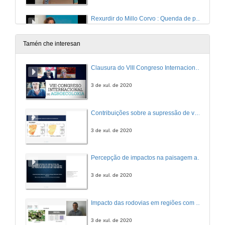
Rexurdir do Millo Corvo : Quenda de preguntas
11 de set. de 2014
Tamén che interesan
Milhulloa S.Coop.Galega
Clausura do VIII Congreso Internacional de Agroecoloxía
11 de set. de 2014
3 de xul. de 2020
Milhulloa S.Coop.Galega: Quenda de preguntas
Contribuições sobre a supressão de vegetação ocasionada pela implantação de parque eólico no semiárido nordestino
11 de set. de 2014
3 de xul. de 2020
As algas como recurso de desenvolvemento local
Percepção de impactos na paisagem acerca da implantação de parques eólicos em Caetés – Pernambuco no nordeste brasileiro
11 de set. de 2014
3 de xul. de 2020
As algas como recurso de desenvolvemento local: Quenda de preguntas
Impacto das rodovias em regiões com sistemas agroflorestais circundantes
11 de set. de 2014
3 de xul. de 2020