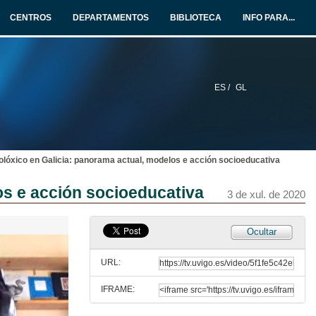
CENTROS
DEPARTAMENTOS
BIBLIOTECA
INFO PARA...
ES /
GL
olóxico en Galicia: panorama actual, modelos e acción socioeducativa
os e acción socioeducativa
3 de xul. de 2020
Ocultar
URL:
IFRAME: