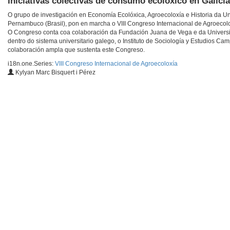
Iniciativas colectivas de consumo ecolóxico en Galici
O grupo de investigación en Economía Ecolóxica, Agroecoloxía e Historia da U
Pernambuco (Brasil), pon en marcha o VIII Congreso Internacional de Agroecolo
O Congreso conta coa colaboración da Fundación Juana de Vega e da Universi
dentro do sistema universitario galego, o Instituto de Sociología y Estudios C
colaboración ampla que sustenta este Congreso.
i18n.one.Series:
VIII Congreso Internacional de Agroecoloxía
Kylyan Marc Bisquert i Pérez