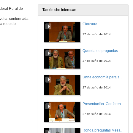
1 de xul. de 2020
deral Rural de
Tamén che interesan
volta, conformada
Rolda de preguntas. Alimentación e Sustentabilidade nas empresas. Retos e Oportunidades
 a rede de
Clausura
1 de xul. de 2020
27 de xuño de 2014
Friccións entre comunidades epistémicas como obstáculo ás políticas agroecológicas en Cataluña
Quenda de preguntas: Conferencia de clausura
1 de xul. de 2020
27 de xuño de 2014
Podemos co-producir políticas alimentarias sostibles? Aprendizaxes desde Córdoba
Unha economía para servir as persoas e a vida
Conferencia
1 de xul. de 2020
27 de xuño de 2014
Ferramentas globais para a transición agroecolóxica local
Presentación: Conferencia de clausura
Conferencia
1 de xul. de 2020
27 de xuño de 2014
Incremento da demanda de experiencias agroecolóxicas
Ronda preguntas Mesa 6.2: Agricultura e Sistemas Agrícolas Agroecolóxicos
Conferencia