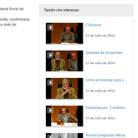
1 de xul. de 2020
deral Rural de
Tamén che interesan
volta, conformada
Rolda de preguntas. Alimentación e Sustentabilidade nas empresas. Retos e Oportunidades
 a rede de
Clausura
1 de xul. de 2020
27 de xuño de 2014
Friccións entre comunidades epistémicas como obstáculo ás políticas agroecológicas en Cataluña
Quenda de preguntas: Conferencia de clausura
1 de xul. de 2020
27 de xuño de 2014
Podemos co-producir políticas alimentarias sostibles? Aprendizaxes desde Córdoba
Unha economía para servir as persoas e a vida
Conferencia
1 de xul. de 2020
27 de xuño de 2014
Ferramentas globais para a transición agroecolóxica local
Presentación: Conferencia de clausura
Conferencia
1 de xul. de 2020
27 de xuño de 2014
Incremento da demanda de experiencias agroecolóxicas
Ronda preguntas Mesa 6.2: Agricultura e Sistemas Agrícolas Agroecolóxicos
Conferencia