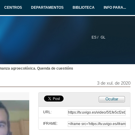
CENTROS
DEPARTAMENTOS
BIBLIOTECA
INFO PARA...
ES /
GL
rnanza agroecolóxica. Quenda de cuestións
3 de xul. de 2020
Ocultar
URL:
IFRAME: