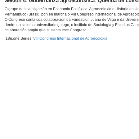
Sesión 4. Gobernanza agroecolóxica. Quenda de cues
O grupo de investigación en Economía Ecolóxica, Agroecoloxía e Historia da U
Pernambuco (Brasil), pon en marcha o VIII Congreso Internacional de Agroecolo
O Congreso conta coa colaboración da Fundación Juana de Vega e da Universi
dentro do sistema universitario galego, o Instituto de Sociología y Estudios C
colaboración ampla que sustenta este Congreso.
i18n.one.Series:
VIII Congreso Internacional de Agroecoloxía