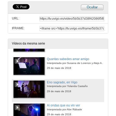
Ocultar
Mia irmana fermosa, treides comigo
Interpretada por Eladio
URL:
29 de maio de 2018
IFRAME:
Ai Deus! se sab’ora meu amigo
Interpretada polo grupo Martín Codax
Vídeos da mesma serie
29 de maio de 2018
Quantas sabedes amar amigo
Interpretada por Susana de Lorenzo y Alejo Amoedo
29 de maio de 2018
Eno sagrado, en Vigo
Interpretada por Yolanda Castaño
29 de maio de 2018
Ai ondas que eu vin ver
Interpretada por Abe Rábade
29 de maio de 2018