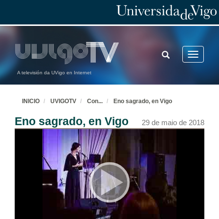
TOGGLE
Toggle
SEARCH
navigatio
A televisión da UVigo en Internet
INICIO
UVIGOTV
Con
...
Eno sagrado, en Vigo
Eno sagrado, en Vigo
29 de maio de 2018