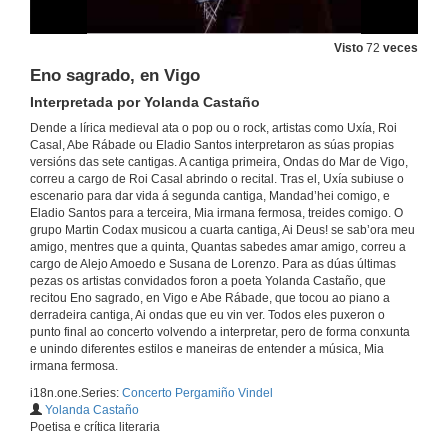
Visto
72
veces
Eno sagrado, en Vigo
Interpretada por Yolanda Castaño
Dende a lírica medieval ata o pop ou o rock, artistas como Uxía, Roi
Concerto Completo
Casal, Abe Rábade ou Eladio Santos interpretaron as súas propias
versións das sete cantigas. A cantiga primeira, Ondas do Mar de Vigo,
29 de maio de 2018
correu a cargo de Roi Casal abrindo o recital. Tras el, Uxía subiuse o
escenario para dar vida á segunda cantiga, Mandad’hei comigo, e
Eladio Santos para a terceira, Mia irmana fermosa, treides comigo. O
Bienvenida de Salustiano Mato
grupo Martin Codax musicou a cuarta cantiga, Ai Deus! se sab’ora meu
Reitor da Universidade de Vigo
amigo, mentres que a quinta, Quantas sabedes amar amigo, correu a
cargo de Alejo Amoedo e Susana de Lorenzo. Para as dúas últimas
29 de maio de 2018
pezas os artistas convidados foron a poeta Yolanda Castaño, que
recitou Eno sagrado, en Vigo e Abe Rábade, que tocou ao piano a
derradeira cantiga, Ai ondas que eu vin ver. Todos eles puxeron o
Ondas do Mar de Vigo
punto final ao concerto volvendo a interpretar, pero de forma conxunta
Interpretada por Roi Casal
e unindo diferentes estilos e maneiras de entender a música, Mia
29 de maio de 2018
irmana fermosa.
i18n.one.Series:
Concerto Pergamiño Vindel
Mandad’hei comigo
Yolanda Castaño
Interpretada por Uxía
Poetisa e crítica literaria
29 de maio de 2018