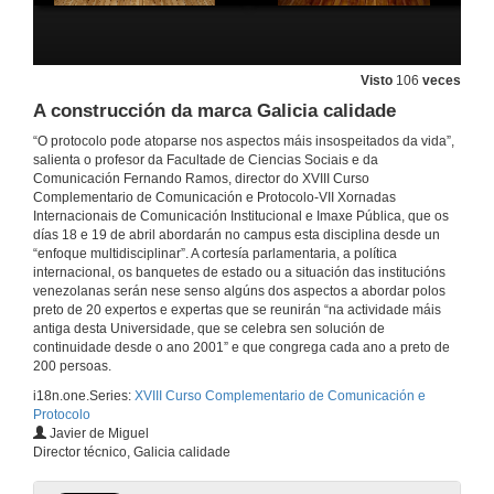
Intervención de D. Miguel Ángel Santalices Vieira
18 de abr. de 2018
Visto
106
veces
A construcción da marca Galicia calidade
Intervención de D. Xosé Baamonde Silva
“O protocolo pode atoparse nos aspectos máis insospeitados da vida”,
salienta o profesor da Facultade de Ciencias Sociais e da
18 de abr. de 2018
Comunicación Fernando Ramos, director do XVIII Curso
Complementario de Comunicación e Protocolo-VII Xornadas
Internacionais de Comunicación Institucional e Imaxe Pública, que os
Presentación de D. Miguel Ángel Santalices Vieira
días 18 e 19 de abril abordarán no campus esta disciplina desde un
Presentación do conferenciante
“enfoque multidisciplinar”. A cortesía parlamentaria, a política
18 de abr. de 2018
internacional, os banquetes de estado ou a situación das institucións
venezolanas serán nese senso algúns dos aspectos a abordar polos
preto de 20 expertos e expertas que se reunirán “na actividade máis
A xestión da orde e a cortesía no Parlamento de Galicia
antiga desta Universidade, que se celebra sen solución de
continuidade desde o ano 2001” e que congrega cada ano a preto de
18 de abr. de 2018
200 persoas.
i18n.one.Series:
XVIII Curso Complementario de Comunicación e
Protocolo
O protocolo necesario: problemas e solucións para os actos institucionais e de empresa
Javier de Miguel
Director técnico, Galicia calidade
18 de abr. de 2018