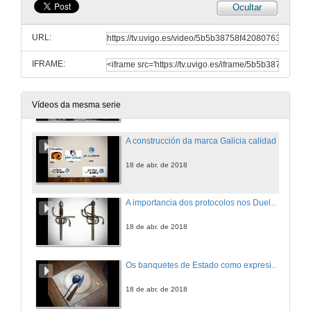
Ocultar
Raíñas e primeiras damas. Relacións públicas ou relacións institucionais?
URL:
18 de abr. de 2018
IFRAME:
Culturas, conflitos e experiencias dun viaxeiro polo mundo
18 de abr. de 2018
Vídeos da mesma serie
A construcción da marca Galicia calidade
18 de abr. de 2018
A importancia dos protocolos nos Duelos de Honor
18 de abr. de 2018
Os banquetes de Estado como expresión da hospitalidade nos cumes internacionais
18 de abr. de 2018