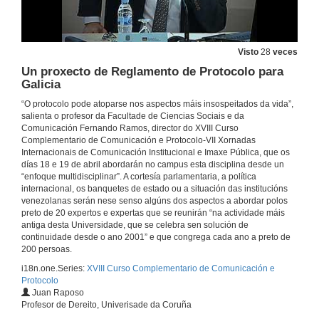
Presentación de D. Luis Rodríguez Ennes
Presentación do conferenciante
Visto
28
veces
18 de abr. de 2018
Un proxecto de Reglamento de Protocolo para
Galicia
Imaxe e exercicio do poder en Roma. Xerarquía, honores e tratamentos na Roma imperial e a súa proxección posterior
“O protocolo pode atoparse nos aspectos máis insospeitados da vida”,
Conferencia
salienta o profesor da Facultade de Ciencias Sociais e da
18 de abr. de 2018
Comunicación Fernando Ramos, director do XVIII Curso
Complementario de Comunicación e Protocolo-VII Xornadas
Internacionais de Comunicación Institucional e Imaxe Pública, que os
A política internacional como ferramenta ética e estética nun mundo transcultural
días 18 e 19 de abril abordarán no campus esta disciplina desde un
Conferencia
“enfoque multidisciplinar”. A cortesía parlamentaria, a política
18 de abr. de 2018
internacional, os banquetes de estado ou a situación das institucións
venezolanas serán nese senso algúns dos aspectos a abordar polos
preto de 20 expertos e expertas que se reunirán “na actividade máis
Presentación de D. Enrique Angel Costas Rodal.
antiga desta Universidade, que se celebra sen solución de
Presentación do conferenciante
continuidade desde o ano 2001” e que congrega cada ano a preto de
18 de abr. de 2018
200 persoas.
i18n.one.Series:
XVIII Curso Complementario de Comunicación e
Protocolo
A Comunicación e a imaxe actual das forzas armadas españolas
Juan Raposo
Profesor de Dereito, Univerisade da Coruña
19 de abr. de 2018