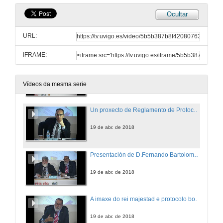
Ocultar
As Forzas Armadas Arxentinas: Protocolo e Comunicación
URL:
19 de abr. de 2018
IFRAME:
(Rolda de preguntas) As Forzas Armadas Arxentinas: Protocolo e Comunicación
18 de abr. de 2018
Vídeos da mesma serie
Un proxecto de Reglamento de Protocolo para Galicia
19 de abr. de 2018
Presentación de D.Fernando Bartolomé Benito
19 de abr. de 2018
A imaxe do rei majestad e protocolo borgoñón, na corte dos Austrias
19 de abr. de 2018