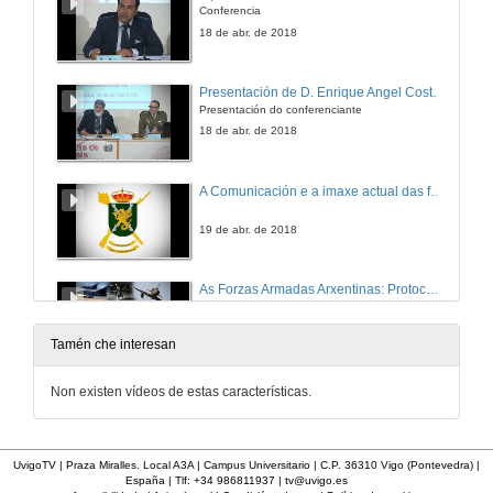
Conferencia
18 de abr. de 2018
Presentación de D. Enrique Angel Costas Rodal.
Presentación do conferenciante
18 de abr. de 2018
A Comunicación e a imaxe actual das forzas armadas españolas
19 de abr. de 2018
As Forzas Armadas Arxentinas: Protocolo e Comunicación
19 de abr. de 2018
Tamén che interesan
(Rolda de preguntas) As Forzas Armadas Arxentinas: Protocolo e Comunicación
Non existen vídeos de estas características.
18 de abr. de 2018
UvigoTV | Praza Miralles. Local A3A | Campus Universitario | C.P. 36310 Vigo (Pontevedra) |
España | Tlf: +34 986811937 |
tv@uvigo.es
Un proxecto de Reglamento de Protocolo para Galicia