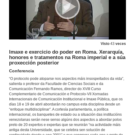
18 de abr. de 2018
A importancia dos protocolos nos Duelos de Honor
18 de abr. de 2018
Visto
43
veces
Imaxe e exercicio do poder en Roma. Xerarquía,
Os banquetes de Estado como expresión da hospitalidade nos cumes internacionais
honores e tratamentos na Roma imperial e a súa
proxección posterior
18 de abr. de 2018
Conferencia
“O protocolo pode atoparse nos aspectos máis insospeitados da vida”,
Conflitos evitables na organización de actos e eventos
salienta o profesor da Facultade de Ciencias Sociais e da
Comunicación Fernando Ramos, director do XVIII Curso
18 de abr. de 2018
Complementario de Comunicación e Protocolo-VII Xornadas
Internacionais de Comunicación Institucional e Imaxe Pública, que os
días 18 e 19 de abril abordarán no campus esta disciplina desde un
A visión de actos e acontecementos desde a óptica dun fotógrafo de prensa
“enfoque multidisciplinar”. A cortesía parlamentaria, a política
Conferencia
internacional, os banquetes de estado ou a situación das institucións
19 de abr. de 2018
venezolanas serán nese senso algúns dos aspectos a abordar polos
preto de 20 expertos e expertas que se reunirán “na actividade máis
antiga desta Universidade, que se celebra sen solución de
(Rolda de preguntas) A visión de actos e acontecementos desde a óptica dun fotógrafo de prensa