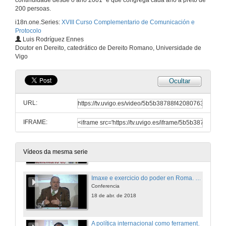
continuidade desde o ano 2001” e que congrega cada ano a preto de
200 persoas.
18 de abr. de 2018
i18n.one.Series:
XVIII Curso Complementario de Comunicación e
Protocolo
Luis Rodríguez Ennes
Usos y modos na política venezolana
Doutor en Dereito, catedrático de Dereito Romano, Universidade de
Vigo
18 de abr. de 2018
Ocultar
A política de comunicación e imaxe da Universidade de Vigo
URL:
19 de abr. de 2018
IFRAME:
Presentación de D. Luis Rodríguez Ennes
Presentación do conferenciante
18 de abr. de 2018
Vídeos da mesma serie
Imaxe e exercicio do poder en Roma. Xerarquía, honores e tratamentos na Roma imperial e a súa proxección posterior
Conferencia
18 de abr. de 2018
A política internacional como ferramenta ética e estética nun mundo transcultural