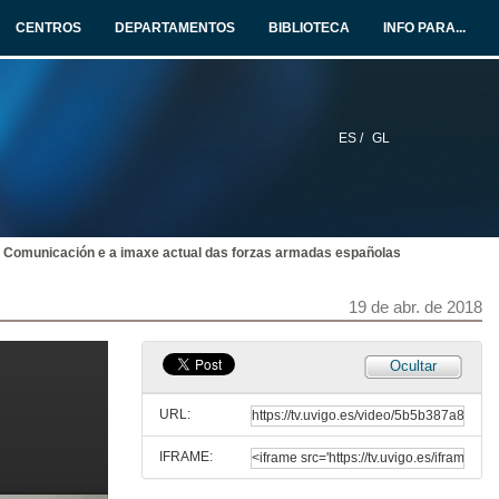
18 de abr. de 2018
CENTROS
DEPARTAMENTOS
BIBLIOTECA
INFO PARA...
A política de comunicación e imaxe da Universidade de Vigo
19 de abr. de 2018
ES /
GL
Presentación de D. Luis Rodríguez Ennes
Presentación do conferenciante
18 de abr. de 2018
 Comunicación e a imaxe actual das forzas armadas españolas
Imaxe e exercicio do poder en Roma. Xerarquía, honores e tratamentos na Roma imperial e a súa proxección posterior
Conferencia
18 de abr. de 2018
19 de abr. de 2018
A política internacional como ferramenta ética e estética nun mundo transcultural
Ocultar
Conferencia
18 de abr. de 2018
URL:
IFRAME:
Presentación de D. Enrique Angel Costas Rodal.
Presentación do conferenciante