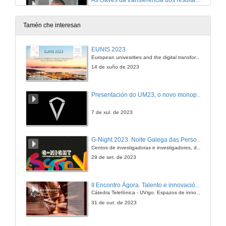
As claves da transferencia dos resultados da investigación
17 de abr. de 2012
Tamén che interesan
Clausura
EUNIS 2023
European univesrities and the digital transformation: challenges and opportunities ahead
17 de abr. de 2012
14 de xuño de 2023
Presentación do UM23, o novo monopraza de UVigo Motorsport
7 de xul. de 2023
G-Night 2023. Noite Galega das Persoas Investigadoras. Conciencias creativas
Centos de investigadoras e investigadores, decenas de actividades e sete cidades
29 de set. de 2023
II Encontro Ágora. Talento e innovación na era da transformación dixital
Cátedra Telefónica - UVigo. Espazos de innovación
31 de out. de 2023