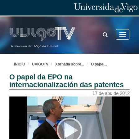
TOGGLE
Toggle
SEARCH
navigatio
A televisión da UVigo en Internet
INICIO
UVIGOTV
Xornada sobre
...
O papel
...
O papel da EPO na
internacionalización das patentes
17 de abr. de 2012