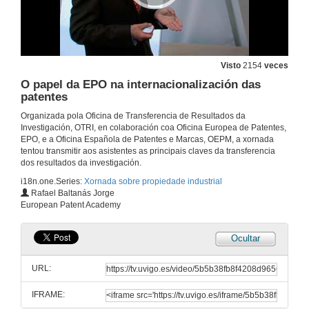
Visto
2154
veces
O papel da EPO na internacionalización das
patentes
Organizada pola Oficina de Transferencia de Resultados da
Inauguración
Investigación, OTRI, en colaboración coa Oficina Europea de Patentes,
EPO, e a Oficina Española de Patentes e Marcas, OEPM, a xornada
17 de abr. de 2012
tentou transmitir aos asistentes as principais claves da transferencia
dos resultados da investigación.
i18n.one.Series:
Xornada sobre propiedade industrial
Presentación de Pablo López De Unceta
Rafael Baltanás Jorge
European Patent Academy
17 de abr. de 2012
Ocultar
Protección das innovacións
URL:
17 de abr. de 2012
IFRAME: