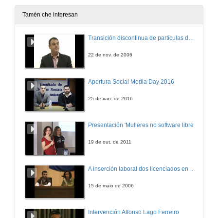
17 de out. de 2006
Tamén che interesan
Modelos de crecemento e producción de Eucalyptus globulus Labill en Cantabria
Transición discontinua de partículas de microgel termosensible
17 de out. de 2006
22 de nov. de 2006
Use of Process-based model in Eucalyptus plantation management. Reality and perspectives
Apertura Social Media Day 2016
17 de out. de 2006
25 de xan. de 2016
Mesa redonda
Presentación 'Mulleres no software libre'
17 de out. de 2006
19 de out. de 2011
Optimización do crecemento de Eucalyptus globulus Labill mediante o emprego de residuos en fase de viveiro e inicio da plantación
A inserción laboral dos licenciados en Ciencias do Mar: a carreira investigadora
17 de out. de 2006
15 de maio de 2006
Variacións na producción de auga despois dun ataque de G. Scutellatus nunha cuenca de Eucalyptus globulus de Galicia
Intervención Alfonso Lago Ferreiro