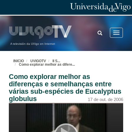
TOGGLE
Toggle
SEARCH
navigatio
A televisión da UVigo en Internet
INICIO
UVIGOTV
II S
...
Como explorar melhor as difere
...
Como explorar melhor as
diferenças e semelhanças entre
várias sub-espécies de Eucalyptus
globulus
17 de out. de 2006