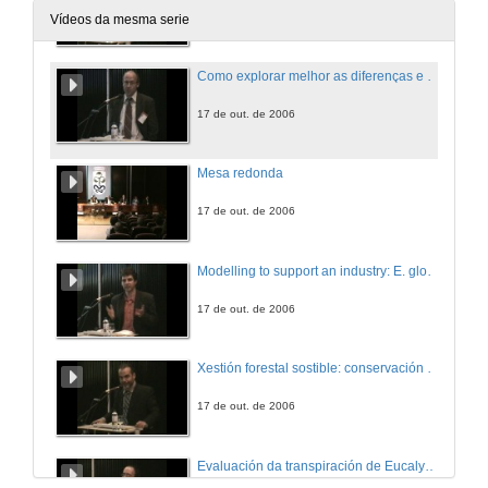
17 de out. de 2006
Vídeos da mesma serie
Como explorar melhor as diferenças e semelhanças entre várias sub-espécies de Eucalyptus globulus
17 de out. de 2006
Mesa redonda
17 de out. de 2006
Modelling to support an industry: E. globulus plantation case study
17 de out. de 2006
Xestión forestal sostible: conservación da biodiversidade
17 de out. de 2006
Evaluación da transpiración de Eucalyptus globulus mediante a densidade de fluxo de savia e a súa relación con variables meteorolóxicas e dendrométricas