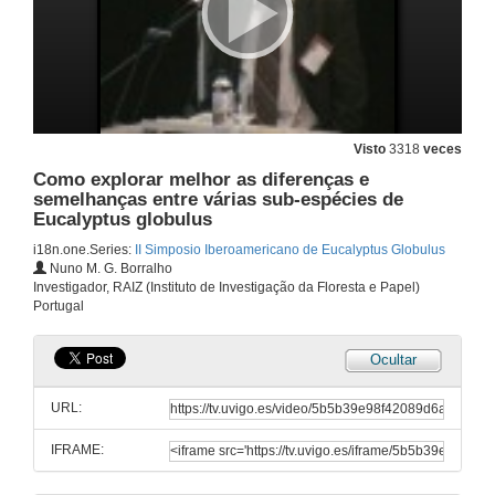
Acto inaugural
17 de out. de 2006
Visto
3318
veces
Perspectiva fisiolóxica na producción e mellora do eucalipto (con énfais en Eucalyptus globulus Labill)
Como explorar melhor as diferenças e
semelhanças entre várias sub-espécies de
17 de out. de 2006
Eucalyptus globulus
i18n.one.Series:
II Simposio Iberoamericano de Eucalyptus Globulus
Nuno M. G. Borralho
Repetitive induction of somatic embryogenesis in mature zygotic embryos of Eucalyptus globulus Labill
Investigador, RAIZ (Instituto de Investigação da Floresta e Papel)
Portugal
17 de out. de 2006
Ocultar
Importance of media mineral composition on the induction of somatic embryogenesis in Eucalyptus globulus Labill
URL:
17 de out. de 2006
IFRAME:
Selección dunha variedade clonal de Eucalyptus globulus ssp. Globulus tolerante á enfermidade foliar Mycosphaerella sp. en el norte de España