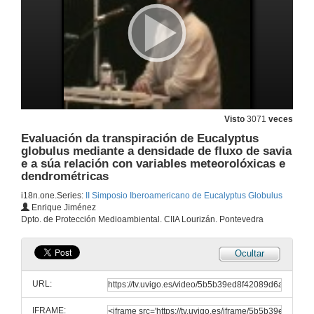
Importance of media mineral composition on the induction of somatic embryogenesis in Eucalyptus globulus Labill
17 de out. de 2006
Selección dunha variedade clonal de Eucalyptus globulus ssp. Globulus tolerante á enfermidade foliar Mycosphaerella sp. en el norte de España
17 de out. de 2006
Visto
3071
veces
Evaluación da transpiración de Eucalyptus
Como explorar melhor as diferenças e semelhanças entre várias sub-espécies de Eucalyptus globulus
globulus mediante a densidade de fluxo de savia
e a súa relación con variables meteorolóxicas e
17 de out. de 2006
dendrométricas
i18n.one.Series:
II Simposio Iberoamericano de Eucalyptus Globulus
Mesa redonda
Enrique Jiménez
Dpto. de Protección Medioambiental. CIIA Lourizán. Pontevedra
17 de out. de 2006
Ocultar
Modelling to support an industry: E. globulus plantation case study
URL:
17 de out. de 2006
IFRAME: