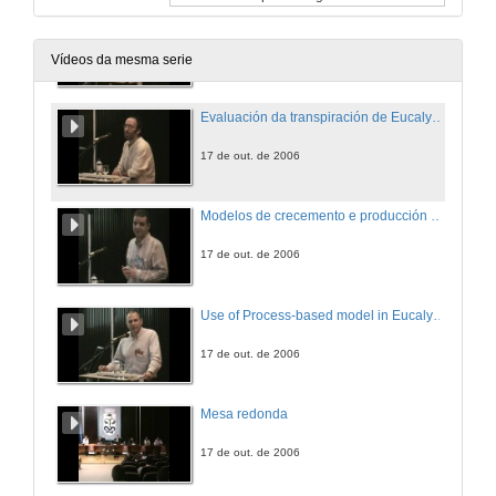
Xestión forestal sostible: conservación da biodiversidade
17 de out. de 2006
Vídeos da mesma serie
Evaluación da transpiración de Eucalyptus globulus mediante a densidade de fluxo de savia e a súa relación con variables meteorolóxicas e dendrométricas
17 de out. de 2006
Modelos de crecemento e producción de Eucalyptus globulus Labill en Cantabria
17 de out. de 2006
Use of Process-based model in Eucalyptus plantation management. Reality and perspectives
17 de out. de 2006
Mesa redonda
17 de out. de 2006