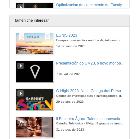
Optimización do crecemento de Eucalyptus globulus Labill mediante o emprego de residuos en fase de viveiro e inicio da plantación
17 de out. de 2006
Tamén che interesan
Variacións na producción de auga despois dun ataque de G. Scutellatus nunha cuenca de Eucalyptus globulus de Galicia
EUNIS 2023
European univesrities and the digital transformation: challenges and opportunities ahead
17 de out. de 2006
14 de xuño de 2023
Estudo sobre o uso de abonos foliares para a mellora das condicións nutricionais e sanitarias de Eucalyptus globulus en Galicia
Presentación do UM23, o novo monopraza de UVigo Motorsport
17 de out. de 2006
7 de xul. de 2023
Mesa redonda
G-Night 2023. Noite Galega das Persoas Investigadoras. Conciencias creativas
Centos de investigadoras e investigadores, decenas de actividades e sete cidades
17 de out. de 2006
29 de set. de 2023
Incidencia e severidade da enfermidade foliar causada por Mycosphaerella en Eucalyptus de Galicia
II Encontro Ágora. Talento e innovación na era da transformación dixital
Cátedra Telefónica - UVigo. Espazos de innovación
18 de out. de 2006
31 de out. de 2023