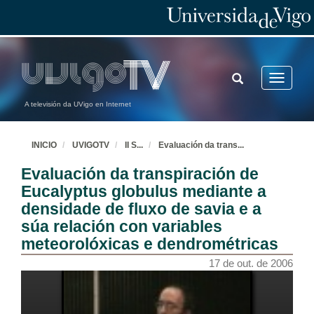
TOGGLE
Toggle
SEARCH
navigatio
A televisión da UVigo en Internet
Acto inaugural
INICIO
UVIGOTV
II S
...
Evaluación da trans
...
17 de out. de 2006
Evaluación da transpiración de
Eucalyptus globulus mediante a
Perspectiva fisiolóxica na producción e mellora do eucalipto (con énfais en Eucalyptus globulus Labill)
densidade de fluxo de savia e a
súa relación con variables
17 de out. de 2006
meteorolóxicas e dendrométricas
17 de out. de 2006
Repetitive induction of somatic embryogenesis in mature zygotic embryos of Eucalyptus globulus Labill
17 de out. de 2006