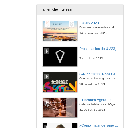
18 de out. de 2006
Tamén che interesan
Avaliação do balanço de gases com efeito de estufa no sector do Eucalyptus globulus em Portugal
EUNIS 2023
18 de out. de 2006
European univesrities and the digital transformation: challenges and opportunities ahead
14 de xuño de 2023
Mesa redonda
Presentación do UM23, o novo monopraza de UVigo Motorsport
18 de out. de 2006
7 de xul. de 2023
Desenvolvemento de novos mercados de madeira sólida de Eucalyptus globulus
G-Night 2023. Noite Galega das Persoas Investigadoras. Conciencias creativas
18 de out. de 2006
Centos de investigadoras e investigadores, decenas de actividades e sete cidades
29 de set. de 2023
Precio e coste. Aproximación á problemática sobre a rentabilidade da selvicultura de eucalipto en Galicia
II Encontro Ágora. Talento e innovación na era da transformación dixital
18 de out. de 2006
Cátedra Telefónica - UVigo. Espazos de innovación
31 de out. de 2023
Mesa redonda e conclusións xeráis
¿Como matar de fame as bacterias?
18 de out. de 2006