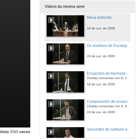
18 de out. de 2006
Vídeos da mesma serie
Mesa redonda
18 de out. de 2006
Os residuos de Eucalyptus globulus como fonte de enerxía renovable
18 de out. de 2006
Ecuacións de biomasa aérea e radical en Eucalyptus globulus en Galicia. Aplicación para a estimación do sumidoiro de carbono
Charlas conxuntas con D. Juan Picos
18 de out. de 2006
Comparación de ecuacións de biomasa aérea para Eucalyptus globulus en Galicia e Uruguay. Aplicación para a estimación da fixación de carbono en Eucaliptares
Charlas conxuntas con D. Enrique Valero
18 de out. de 2006
Secuestro de carbono en plantacións de Eucalyptus globulus establecidas en terrenos agrícolas no Norte de España
Visto
3585
veces