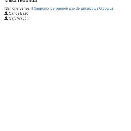
Mesa redonda
i18n.one.Series:
II Simposio Iberoamericano de Eucalyptus Globulus
Carlos Baso
Gary Waugh