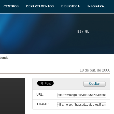
18 de out. de 2006
CENTROS
DEPARTAMENTOS
BIBLIOTECA
INFO PARA...
Mesa redonda
18 de out. de 2006
ES /
GL
Estudo comparativo entre a madeira de pino e de Eucalipto para diversas tipoloxías estructurais
18 de out. de 2006
donda
Producción de madeira de serra en plantacións de Eucalyptus globulus de rápido crecemento en Galicia
18 de out. de 2006
18 de out. de 2006
Caracterización da madeira de Eucalyptus globulus para uso estructural
Ocultar
18 de out. de 2006
URL:
IFRAME:
Adaptación da Madeira de Eucalyptus globulus á normativa europea de durabilidade