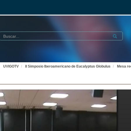
Buscar
Submit
UVIGOTV
II Simposio Iberoamericano de Eucalyptus Globulus
Mesa re