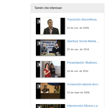
18 de out. de 2006
Tamén che interesan
Mesa redonda
Transición discontinua de partículas de microgel termosensible
18 de out. de 2006
22 de nov. de 2006
Estudo comparativo entre a madeira de pino e de Eucalipto para diversas tipoloxías estructurais
Apertura Social Media Day 2016
18 de out. de 2006
25 de xan. de 2016
Producción de madeira de serra en plantacións de Eucalyptus globulus de rápido crecemento en Galicia
Presentación 'Mulleres no software libre'
18 de out. de 2006
19 de out. de 2011
Caracterización da madeira de Eucalyptus globulus para uso estructural
A inserción laboral dos licenciados en Ciencias do Mar: a carreira investigadora
18 de out. de 2006
15 de maio de 2006
Adaptación da Madeira de Eucalyptus globulus á normativa europea de durabilidade
Intervención Alfonso Lago Ferreiro
18 de out. de 2006