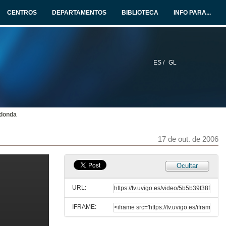
17 de out. de 2006
CENTROS
DEPARTAMENTOS
BIBLIOTECA
INFO PARA...
Use of Process-based model in Eucalyptus plantation management. Reality and perspectives
17 de out. de 2006
ES /
GL
Mesa redonda
17 de out. de 2006
donda
Optimización do crecemento de Eucalyptus globulus Labill mediante o emprego de residuos en fase de viveiro e inicio da plantación
17 de out. de 2006
17 de out. de 2006
Variacións na producción de auga despois dun ataque de G. Scutellatus nunha cuenca de Eucalyptus globulus de Galicia
Ocultar
17 de out. de 2006
URL:
IFRAME:
Estudo sobre o uso de abonos foliares para a mellora das condicións nutricionais e sanitarias de Eucalyptus globulus en Galicia