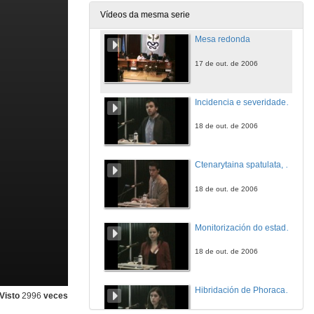
17 de out. de 2006
Vídeos da mesma serie
Mesa redonda
17 de out. de 2006
Incidencia e severidade da enfermidade foliar causada por Mycosphaerella en Eucalyptus de Galicia
18 de out. de 2006
Ctenarytaina spatulata, nova praga do Eucalypto en Galicia: morfoloxía, bioloxía e distribución en Galicia
18 de out. de 2006
Monitorización do estado sanitario das masas de eucalyptus globulus en Galicia, empregando modelos de proceso, SIG e Teledetección
18 de out. de 2006
Hibridación de Phoracantha semipunclata en condicións de laboratorio
Visto
2996
veces