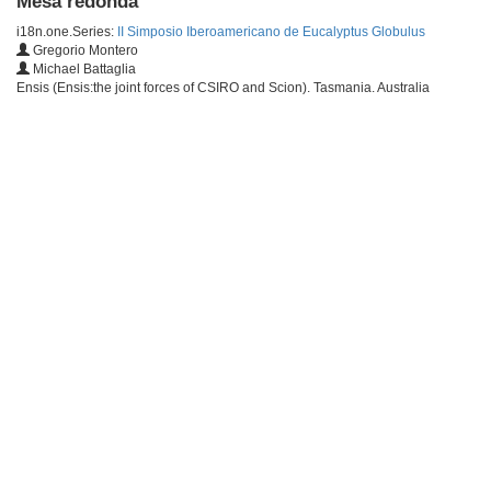
Mesa redonda
i18n.one.Series:
II Simposio Iberoamericano de Eucalyptus Globulus
Gregorio Montero
Michael Battaglia
Ensis (Ensis:the joint forces of CSIRO and Scion). Tasmania. Australia