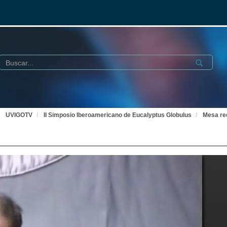
Buscar
Submit
UVIGOTV
II Simposio Iberoamericano de Eucalyptus Globulus
Mesa re