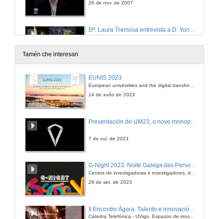
26 de nov. de 2007
Dª. Laura Tremosa entrevista a D. Yon Asensio
Entrevista
26 de nov. de 2007
Tamén che interesan
O papel da electrónica en aplicacións intelixentes para a automoción
EUNIS 2023
Sesión I
European univesrities and the digital transformation: challenges and opportunities ahead
26 de nov. de 2007
14 de xuño de 2023
Solucións para o control
Presentación do UM23, o novo monopraza de UVigo Motorsport
Sesión I
26 de nov. de 2007
7 de xul. de 2023
D. Ignacio Armesto entrevista a: D. Javier Hernández
G-Night 2023. Noite Galega das Persoas Investigadoras. Conciencias creativas
Entrevista
Centos de investigadoras e investigadores, decenas de actividades e sete cidades
26 de nov. de 2007
29 de set. de 2023
National Instruments en el campo de la visión artificial
II Encontro Ágora. Talento e innovación na era da transformación dixital
Sesión II
Cátedra Telefónica - UVigo. Espazos de innovación