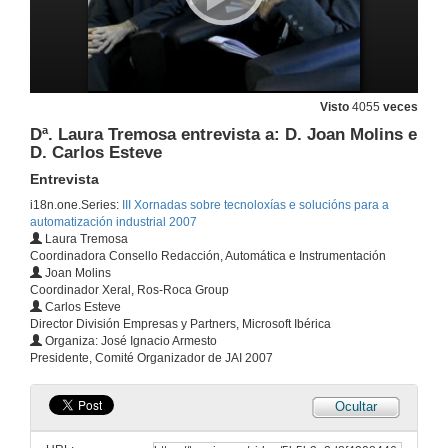
Visto
4055
veces
Dª. Laura Tremosa entrevista a: D. Joan Molins e
D. Carlos Esteve
Presentación á Prensa de JAI 2007
Entrevista
7 de nov. de 2007
i18n.one.Series:
III Xornadas sobre tecnoloxías e solucións para a
automatización industrial 2007
Laura Tremosa
Programas de Radio
Coordinadora Consello Redacción, Automática e Instrumentación
Joan Molins
7 de nov. de 2007
Coordinador Xeral, Ros-Roca Group
Carlos Esteve
Director División Empresas y Partners, Microsoft Ibérica
Acto oficial de apertura JAI'2007
Organiza: José Ignacio Armesto
Presidente, Comité Organizador de JAI 2007
26 de nov. de 2007
Ocultar
A Internacionalización do grupo Ros-Roca: un proxecto basado nas persoas
Conferencia plenaria