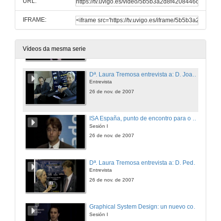
URL:
26 de nov. de 2007
IFRAME:
Estratexia de Microsoft para a industria
Conferencia plenaria
26 de nov. de 2007
Vídeos da mesma serie
Dª. Laura Tremosa entrevista a: D. Joan Molins e D. Carlos Esteve
Entrevista
26 de nov. de 2007
ISA España, punto de encontro para o sector da Instrumentación e Control
Sesión I
26 de nov. de 2007
Dª. Laura Tremosa entrevista a: D. Pedro Redondo
Entrevista
26 de nov. de 2007
Graphical System Design: un nuevo concepto en el diseño de control
Sesión I