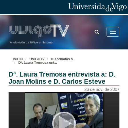
TOGGLE
Toggle
SEARCH
navigatio
A televisión da UVigo en Internet
INICIO
UVIGOTV
III Xornadas s
...
Dª. Laura Tremosa ent
...
Dª. Laura Tremosa entrevista a: D.
Joan Molins e D. Carlos Esteve
26 de nov. de 2007