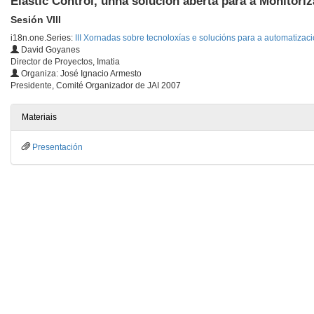
Elastic Control, unha solución aberta para a Monitoriz
Sesión VIII
i18n.one.Series:
III Xornadas sobre tecnoloxías e solucións para a automatizaci
David Goyanes
Director de Proyectos, Imatia
Organiza: José Ignacio Armesto
Presidente, Comité Organizador de JAI 2007
Materiais
Presentación