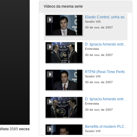
30 de nov. de 2007
Vídeos da mesma serie
Elastic Control, unha solución aberta para a Monitorización e Control Industrial
Sesión VIII
30 de nov. de 2007
D. Ignacio Armesto entrevista a: D. David Goyanes
Entrevista
30 de nov. de 2007
RTPM (Real-Time Performance Management) y Análisis de datos para la optimización de los procesos de producción
Sesión VIII
30 de nov. de 2007
D. Ignacio Armesto entrevista a: D. Antonio Sartal
Entrevista
30 de nov. de 2007
Benefits of modern PLC-Technology for industrial applications
Visto
3585
veces
Sesión VIII
30 de nov. de 2007