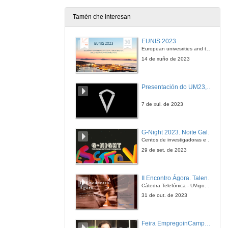
Tamén che interesan
D. Ignacio Armesto entrevista a: D. Benedikt Faupel
Entrevista
EUNIS 2023
30 de nov. de 2007
European univesrities and the digital transformation: challenges and opportunities ahead
14 de xuño de 2023
Clausura do JAI'2007
Presentación do UM23, o novo monopraza de UVigo Motorsport
30 de nov. de 2007
7 de xul. de 2023
G-Night 2023. Noite Galega das Persoas Investigadoras. Conciencias creativas
Centos de investigadoras e investigadores, decenas de actividades e sete cidades
29 de set. de 2023
II Encontro Ágora. Talento e innovación na era da transformación dixital
Cátedra Telefónica - UVigo. Espazos de innovación
31 de out. de 2023
Feira EmpregoinCampus Vigo 2024