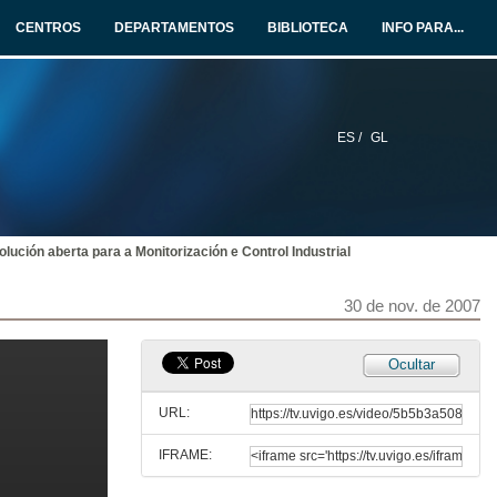
29 de nov. de 2007
CENTROS
DEPARTAMENTOS
BIBLIOTECA
INFO PARA...
D. Ignacio Armesto entrevista a: D. José Calviño
Entrevista
29 de nov. de 2007
ES /
GL
Inspección automática de chasis de vehículos por medio de visión artificial e robótica
Sesión VIII
30 de nov. de 2007
olución aberta para a Monitorización e Control Industrial
Aplicación da Robótica na automatización integral dunha liña de fabricación de panel sandwich
Sesión VIII
30 de nov. de 2007
30 de nov. de 2007
D. Ignacio Armesto entrevista a: D. Humberto Rodríguez
Ocultar
Entrevista
30 de nov. de 2007
URL:
IFRAME:
D. Ignacio Armesto entrevista a: Dª. Yolanda Fernández
Entrevista