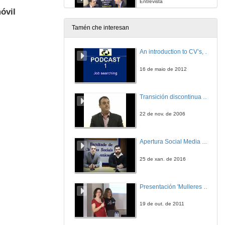
Entrevista
óvil
28 de nov. de 2007
Tamén che interesan
Innovaciones en redes de comunicación Industriais Simatic NET
Sesión V
An introduction to CV’s, letters, and job searching
28 de nov. de 2007
16 de maio de 2012
D. Ignacio Armesto entrevista a: D. Carlos Jiménez
Entrevista
Transición discontinua de partículas de microgel termosensible
28 de nov. de 2007
22 de nov. de 2006
PROFINET. Novo estándar de ethernet industrial
Sesión VI
Apertura Social Media Day 2016
29 de nov. de 2007
25 de xan. de 2016
D. Ignacio Armesto entrevista a: D. Rafael Lóbez
Entrevista
Presentación 'Mulleres no software libre'
29 de nov. de 2007
19 de out. de 2011
Nuevos conceptos en automatización: SG2