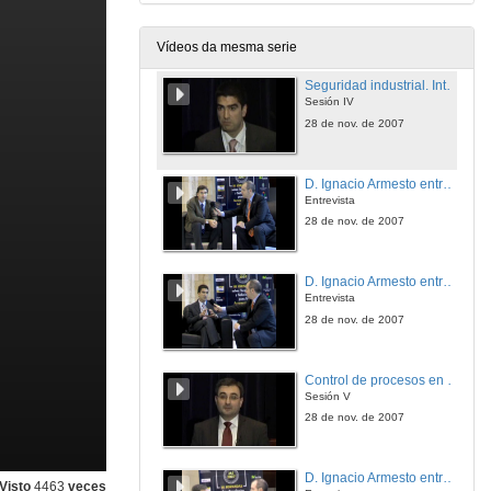
Entrevista
28 de nov. de 2007
Vídeos da mesma serie
Seguridad industrial. Integración da seguridade industrial nos procesos de automatización do sector do automóvil
Sesión IV
28 de nov. de 2007
D. Ignacio Armesto entrevista a: D. Javier Martínez
Entrevista
28 de nov. de 2007
D. Ignacio Armesto entrevista a: D. Pablo Fernández
Entrevista
28 de nov. de 2007
Control de procesos en sistemas híbridos e integración de software S88
Sesión V
28 de nov. de 2007
D. Ignacio Armesto entrevista a: D. Antoni Rovira
Visto
4463
veces