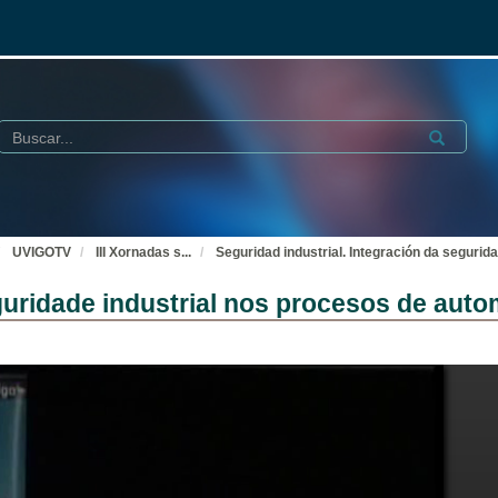
Buscar
Submit
UVIGOTV
III Xornadas s
...
Seguridad industrial. Integración da segurid
eguridade industrial nos procesos de auto