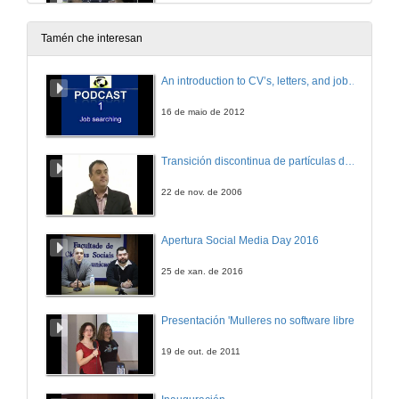
Entrevista
30 de nov. de 2007
Tamén che interesan
Benefits of modern PLC-Technology for industrial applications
An introduction to CV’s, letters, and job searching
Sesión VIII
30 de nov. de 2007
16 de maio de 2012
D. Ignacio Armesto entrevista a: D. Benedikt Faupel
Transición discontinua de partículas de microgel termosensible
Entrevista
30 de nov. de 2007
22 de nov. de 2006
Clausura do JAI'2007
Apertura Social Media Day 2016
30 de nov. de 2007
25 de xan. de 2016
Presentación 'Mulleres no software libre'
19 de out. de 2011