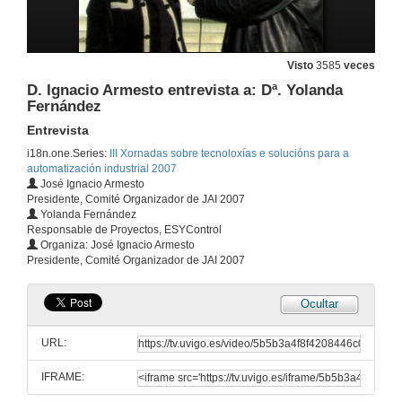
Entrevista
29 de nov. de 2007
Visto
3585
veces
Innovación y Soluciones para grúas y sistemas de elevación
D. Ignacio Armesto entrevista a: Dª. Yolanda
Sesión VII
Fernández
29 de nov. de 2007
Entrevista
i18n.one.Series:
III Xornadas sobre tecnoloxías e solucións para a
D. Ignacio Armesto entrevista a: D. José Calviño
automatización industrial 2007
Entrevista
José Ignacio Armesto
29 de nov. de 2007
Presidente, Comité Organizador de JAI 2007
Yolanda Fernández
Responsable de Proyectos, ESYControl
Inspección automática de chasis de vehículos por medio de visión artificial e robótica
Organiza: José Ignacio Armesto
Sesión VIII
Presidente, Comité Organizador de JAI 2007
30 de nov. de 2007
Ocultar
Aplicación da Robótica na automatización integral dunha liña de fabricación de panel sandwich
Sesión VIII
URL:
30 de nov. de 2007
IFRAME:
D. Ignacio Armesto entrevista a: D. Humberto Rodríguez