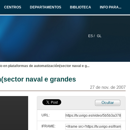
Sesión I
CENTROS
DEPARTAMENTOS
BIBLIOTECA
INFO PARA...
26 de nov. de 2007
Solucións para o control
Sesión I
26 de nov. de 2007
ES /
GL
D. Ignacio Armesto entrevista a: D. Javier Hernández
Entrevista
26 de nov. de 2007
 en plataformas de automatización(sector naval e g
...
National Instruments en el campo de la visión artificial
(sector naval e grandes
Sesión II
27 de nov. de 2007
27 de nov. de 2007
Servoaccionamientos
Ocultar
Sesión II
27 de nov. de 2007
URL:
IFRAME:
D. Ignacio Armesto entrevista a: D. Miquel Canyadas