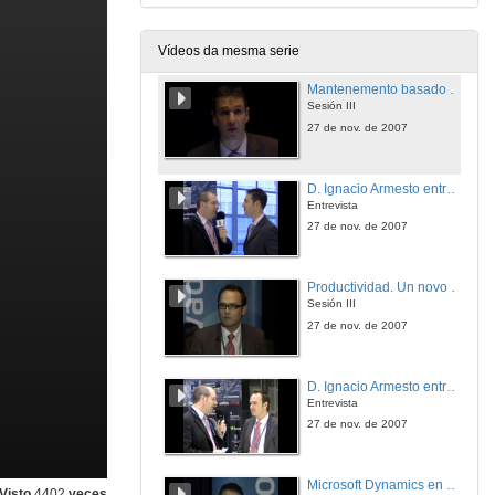
Entrevista
27 de nov. de 2007
Vídeos da mesma serie
Mantenemento basado en condición integrado en plataformas de automatización(sector naval e grandes accionamientos)
Sesión III
27 de nov. de 2007
D. Ignacio Armesto entrevista a: D. Fernando Cámara
Entrevista
27 de nov. de 2007
Productividad. Un novo desafío para os sistemas de operación e supervisión
Sesión III
27 de nov. de 2007
D. Ignacio Armesto entrevista a: D. Benjamín Ortega
Entrevista
27 de nov. de 2007
Microsoft Dynamics en procesos productivos
Visto
4402
veces