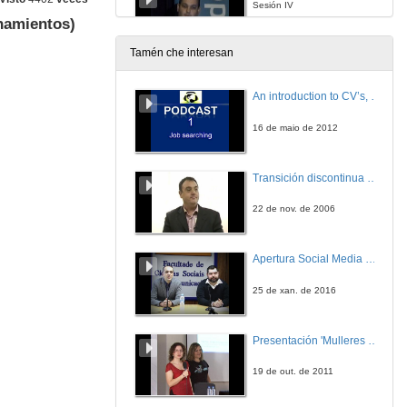
Sesión IV
namientos)
28 de nov. de 2007
Tamén che interesan
D. Ignacio Armesto entrevista a: D. Luis Gutiérrez, D. Eloy López y D. Iago Rodicio
Entrevista
An introduction to CV’s, letters, and job searching
28 de nov. de 2007
16 de maio de 2012
Seguridad industrial. Integración da seguridade industrial nos procesos de automatización do sector do automóvil
Sesión IV
Transición discontinua de partículas de microgel termosensible
28 de nov. de 2007
22 de nov. de 2006
D. Ignacio Armesto entrevista a: D. Javier Martínez
Entrevista
Apertura Social Media Day 2016
28 de nov. de 2007
25 de xan. de 2016
D. Ignacio Armesto entrevista a: D. Pablo Fernández
Entrevista
Presentación 'Mulleres no software libre'
28 de nov. de 2007
19 de out. de 2011
Control de procesos en sistemas híbridos e integración de software S88