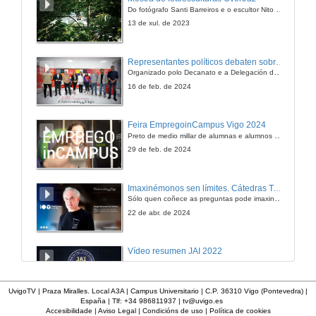
Do fotógrafo Santi Barreiros e o escultor Nito Contreras.
13 de xul. de 2023
Representantes políticos debaten sobre educación e xuventude no campus de Pontevedra
Organizado polo Decanato e a Delegación de Alumnado de Dirección e Xestión Pública e coa participación de candidatos de PP, BNG, PSOE, Sumar e Podemos
16 de feb. de 2024
Feira EmpregoinCampus Vigo 2024
Preto de medio millar de alumnas e alumnos buscan coñecer máis de preto as oportunidades que lles achegan as arredor de medio cento de empresas que participan na edición viguesa da feira. Xunto coa visita aos stands, durante a feria desenvólvense varias actividades complementarias, como obradoiros, conversas, mesas redondas ou o pasaporte de empregabilidade, un espazo no que poderán recibir asesoramento sobre o seu CV.
29 de feb. de 2024
Imaxinémonos sen límites. Cátedras Telefónica
Sólo quen coñece as preguntas pode imaxinar novas respostas
22 de abr. de 2024
Vídeo resumen JAI 2022
13 de xan. de 2023
UvigoTV | Praza Miralles. Local A3A | Campus Universitario | C.P. 36310 Vigo (Pontevedra) |
España | Tlf: +34 986811937 |
tv@uvigo.es
Accesibilidade
|
Aviso Legal
|
Condicións de uso
|
Política de cookies
UVigo SpaceLab