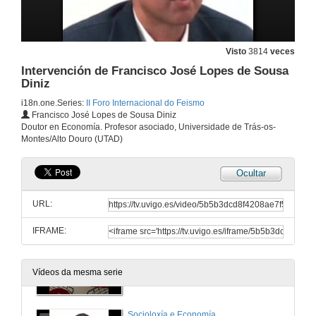
Aclarando dúbidas e debatindo sobre temas relacionados
5 de maio de 2007
Visto
3814
veces
Territorios
Intervención de Francisco José Lopes de Sousa
Diniz
6 de maio de 2007
i18n.one.Series:
II Foro Internacional do Feismo
Francisco José Lopes de Sousa Diniz
Intervención de Camilo Franco
Doutor en Economía. Profesor asociado, Universidade de Trás-os-
Montes/Alto Douro (UTAD)
6 de maio de 2007
Ocultar
Intervención de Álvaro Domingues
URL:
6 de maio de 2007
IFRAME:
Coloquio
Aclarando dúbidas e debatindo sobre temas relacionados
Vídeos da mesma serie
6 de maio de 2007
Socioloxía e Economía