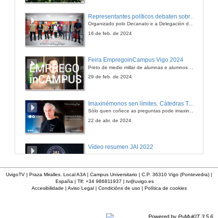
Intervención de Francesco Tonucci
Representantes políticos debaten sobre educación e xuventude no campus de Pontevedra
Organizado polo Decanato e a Delegación de Alumnado de Dirección e Xestión Pública e coa participación de candidatos de PP, BNG, PSOE, Sumar e Podemos
5 de maio de 2007
16 de feb. de 2024
Intervención de María Aparecida Pérez
Feira EmpregoinCampus Vigo 2024
Preto de medio millar de alumnas e alumnos buscan coñecer máis de preto as oportunidades que lles achegan as arredor de medio cento de empresas que participan na edición viguesa da feira. Xunto coa visita aos stands, durante a feria desenvólvense varias actividades complementarias, como obradoiros, conversas, mesas redondas ou o pasaporte de empregabilidade, un espazo no que poderán recibir asesoramento sobre o seu CV.
5 de maio de 2007
29 de feb. de 2024
Coloquio
Imaxinémonos sen límites. Cátedras Telefónica
Aclarando dúbidas e debatindo sobre temas relacionados
Sólo quen coñece as preguntas pode imaxinar novas respostas
5 de maio de 2007
22 de abr. de 2024
Actuar: Construír un país
Vídeo resumen JAI 2022
5 de maio de 2007
13 de xan. de 2023
UvigoTV | Praza Miralles. Local A3A | Campus Universitario | C.P. 36310 Vigo (Pontevedra) |
España | Tlf: +34 986811937 |
tv@uvigo.es
Intervención de Alessandro Petti e Sandi Hilal
Accesibilidade
|
Aviso Legal
|
Condicións de uso
|
Política de cookies
UVigo SpaceLab
5 de maio de 2007
12 de dec. de 2022
Powered by
PuMuKIT 3.5.6