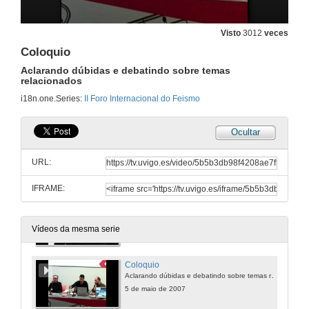
Coloquio
Aclarando dúbidas e debatindo sobre temas relacionados
Visto
3012
veces
4 de maio de 2007
Coloquio
Aclarando dúbidas e debatindo sobre temas
Antropoloxía e estética
relacionados
i18n.one.Series:
II Foro Internacional do Feismo
5 de maio de 2007
Ocultar
Intervención de Xerardo Pereiro
URL:
5 de maio de 2007
IFRAME:
Intervención de Xesús Vázquez
5 de maio de 2007
Vídeos da mesma serie
Coloquio
Aclarando dúbidas e debatindo sobre temas relacionados
5 de maio de 2007